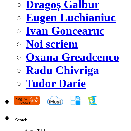
Dragoș Galbur
Eugen Luchianiuc
Ivan Goncearuc
Noi scriem
Oxana Greadcenco
Radu Chivriga
Tudor Darie
April 2013