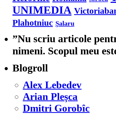
UNIMEDIA
Victoriaba
Plahotniuc
Șalaru
”Nu scriu articole pent
nimeni. Scopul meu est
Blogroll
Alex Lebedev
Arian Pleșca
Dmitri Gorobîc