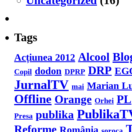
Uncategorized
(16)
Tags
Blo
Alcool
Acțiunea 2012
DRP
dodon
EG
Copil
DPRP
JurnalTV
Marian L
mai
Offline
Orange
PL
Orhei
PublikaT
publika
Presa
T
Reforme
România
soroca