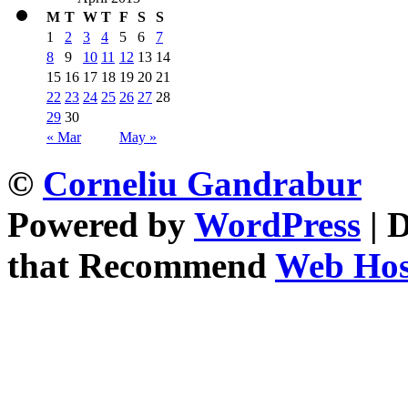
M
T
W
T
F
S
S
1
2
3
4
5
6
7
8
9
10
11
12
13
14
15
16
17
18
19
20
21
22
23
24
25
26
27
28
29
30
« Mar
May »
©
Corneliu Gandrabur
Powered by
WordPress
| 
that Recommend
Web Host