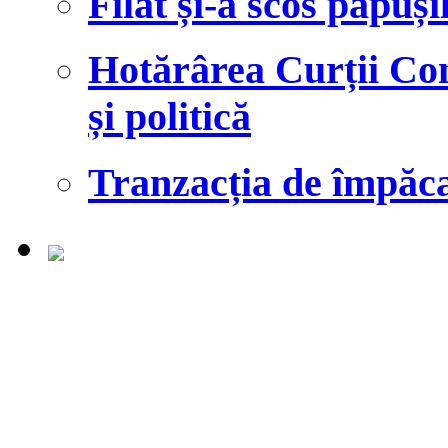
Filat și-a scos păpuși
Hotărârea Curții Cons
și politică
Tranzacția de împăcar