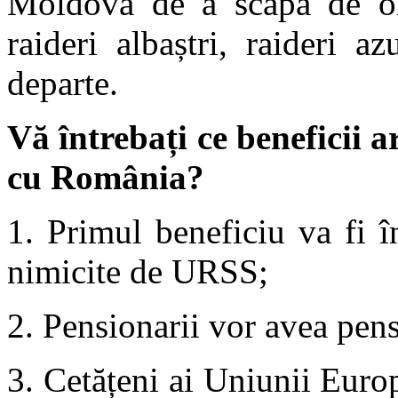
Moldova de a scăpa de olig
raideri albaștri, raideri az
departe.
Vă întrebați ce beneficii 
cu România?
1. Primul beneficiu va fi î
nimicite de URSS;
2. Pensionarii vor avea pens
3. Cetățeni ai Uniunii Euro