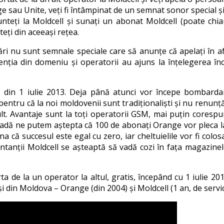
e sau Unite, veți fi întâmpinat de un semnat sonor special și i
nteți la Moldcell și sunați un abonat Moldcell (poate chia
eți din aceeași rețea.
ri nu sunt semnale speciale care să anunțe că apelați în afara
enția din domeniu și operatorii au ajuns la înțelegerea încâ
ul din 1 iulie 2013. Deja până atunci vor începe bombard
 pentru că la noi moldovenii sunt tradiționaliști și nu renunț
lt. Avantaje sunt la toți operatorii GSM, mai puțin corespu
adă ne putem aștepta că 100 de abonați Orange vor pleca la 
a că succesul este egal cu zero, iar cheltuielile vor fi colo
ntanții Moldcell se așteaptă să vadă cozi în fața magazinelo
rta de la un operator la altul, gratis, începând cu 1 iulie 
 din Moldova – Orange (din 2004) și Moldcell (1 an, de servic