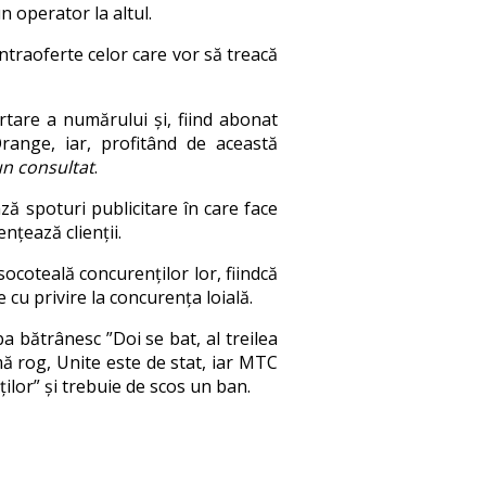
n operator la altul.
ntraoferte celor care vor să treacă
rtare a numărului și, fiind abonat
range, iar, profitând de această
un consultat
.
ază spoturi publicitare în care face
nțează clienții.
socoteală concurenților lor, fiindcă
 cu privire la concurența loială.
a bătrânesc ”Doi se bat, al treilea
 mă rog, Unite este de stat, iar MTC
ilor” și trebuie de scos un ban.