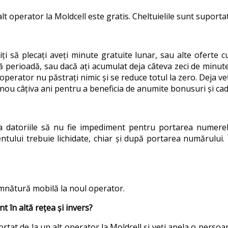
alt operator la Moldcell este gratis. Cheltuielile sunt suport
iți să plecați aveți minute gratuite lunar, sau alte oferte 
 perioadă, sau dacă ați acumulat deja câteva zeci de minute ș
t operator nu păstrați nimic și se reduce totul la zero. Deja v
nou câțiva ani pentru a beneficia de anumite bonusuri și cadou
a datoriile să nu fie impediment pentru portarea numerel
ientului trebuie lichidate, chiar și după portarea numărului.
emnătură mobilă la noul operator.
t în altă rețea și invers?
rtat de la un alt operator la Moldcell și veți apela o perso