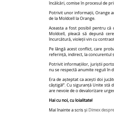
încălcări, comise în procesul de pr
Potrivit unor informații, Orange a
de la Moldcell la Orange.
Aceasta a fost posibil pentru că 
Moldcell, pleacă să depună cere
încurcătură, violeții vin cu contra
Pe lângă acest conflict, care proba
referință, indirect, la concurentul
Potrivit informațiilor, juriștii por
nu se respectă anumite reguli în di
Era de așteptat ca acești doi jucă
câștigă!”. Cu siguranță Unite stă d
are nevoie de o devalorizare urgen
Hai cu noi, cu loialitate!
Mai înainte a scris și
Dimex despre 