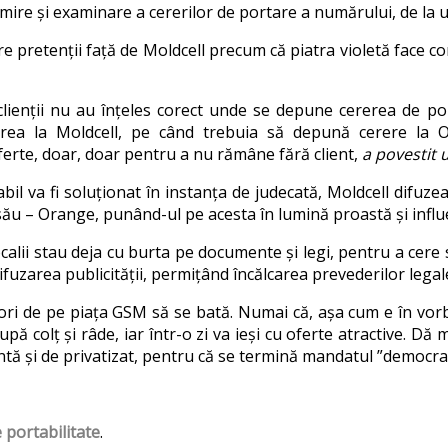
imire și examinare a cererilor de portare a numărului, de la u
re pretenții față de Moldcell precum că piatra violetă face co
clienții nu au înțeles corect unde se depune cererea de po
rea la Moldcell, pe când trebuia să depună cerere la O
oferte, doar, doar pentru a nu rămâne fără client,
a povestit 
bil va fi soluționat în instanța de judecată, Moldcell difuze
 său – Orange, punând-ul pe acesta în lumină proastă și influe
tocalii stau deja cu burta pe documente și legi, pentru a cere 
fuzarea publicității, permițând încălcarea prevederilor legale
tori de pe piața GSM să se bată. Numai că, așa cum e în vorb
upă colț și râde, iar într-o zi va ieși cu oferte atractive. Dă
tă și de privatizat, pentru că se termină mandatul ”democraț
portabilitate
.