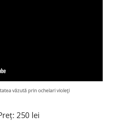
tatea văzută prin ochelari violeţi
reț: 250 lei