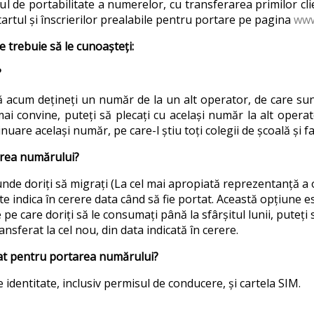
ciul de portabilitate a numerelor, cu transferarea primilor cli
startul și înscrierilor prealabile pentru portare pe pagina
www
e trebuie să le cunoașteți:
?
ă acum dețineți un număr de la un alt operator, de care sunte
mai convine, puteți să plecați cu același număr la alt opera
inuare același număr, pe care-l știu toți colegii de școală și fa
rea numărului?
de doriți să migrați (La cel mai apropiată reprezentanță a o
te indica în cerere data când să fie portat. Această opțiune 
e care doriți să le consumați până la sfârșitul lunii, puteți
ransferat la cel nou, din data indicată în cerere.
at pentru portarea numărului?
 identitate, inclusiv permisul de conducere, și cartela SIM.