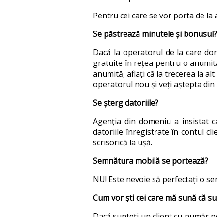
Pentru cei care se vor porta de la 
Se păstrează minutele și bonusul?
Dacă la operatorul de la care dor
gratuite în rețea pentru o anumită
anumită, aflați că la trecerea la al
operatorul nou și veți aștepta din 
Se șterg datoriile?
Agenția din domeniu a insistat c
datoriile înregistrate în contul cl
scrisorică la ușă.
Semnătura mobilă se portează?
NU! Este nevoie să perfectați o s
Cum vor ști cei care mă sună că sun
Dacă sunteți un client cu număr po