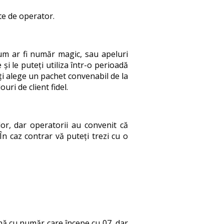
ate de operator.
cum ar fi număr magic, sau apeluri
i le puteți utiliza într-o perioadă
eți alege un pachet convenabil de la
ri de client fidel.
or, dar operatorii au convenit că
 În caz contrar vă puteți trezi cu o
ană cu număr care începe cu 07, dar