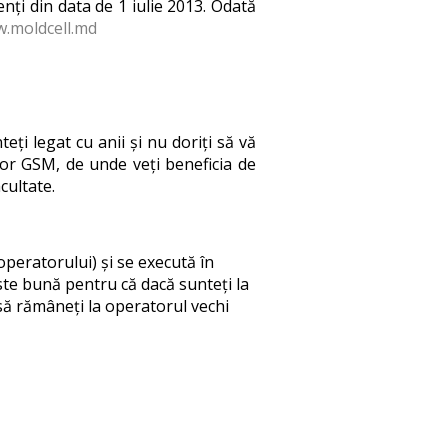
enți din data de 1 iulie 2013. Odată
.moldcell.md
ți legat cu anii și nu doriți să vă
tor GSM, de unde veți beneficia de
cultate.
peratorului) și se execută în
este bună pentru că dacă sunteți la
 să rămâneți la operatorul vechi