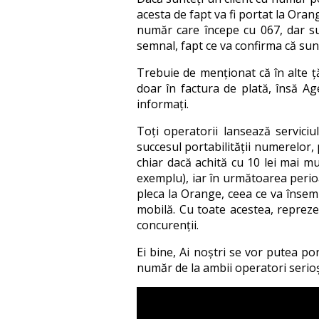
acesta de fapt va fi portat la Orang
număr care începe cu 067, dar su
semnal, fapt ce va confirma că sunt
Trebuie de menționat că în alte ță
doar în factura de plată, însă Ag
informați.
Toți operatorii lansează servici
succesul portabilității numerelor,
chiar dacă achită cu 10 lei mai mu
exemplu), iar în următoarea perio
pleca la Orange, ceea ce va însemn
mobilă. Cu toate acestea, repreze
concurenții.
Ei bine, Ai noștri se vor putea po
număr de la ambii operatori serioși