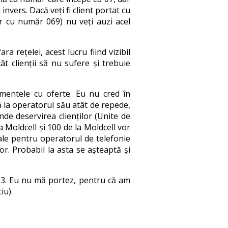
nvers. Dacă veți fi client portat cu
r cu număr 069) nu veți auzi acel
 rețelei, acest lucru fiind vizibil
t clienții să nu sufere și trebuie
amentele cu oferte. Eu nu cred în
ă la operatorul său atât de repede,
nde deservirea clienților (Unite de
Moldcell și 100 de la Moldcell vor
sale pentru operatorul de telefonie
r. Probabil la asta se așteaptă și
2013. Eu nu mă portez, pentru că am
iu).