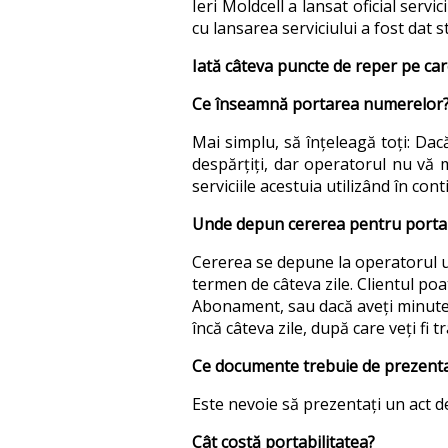
Ieri Moldcell a lansat oficial servi
cu lansarea serviciului a fost dat 
Iată câteva puncte de reper pe car
Ce înseamnă portarea numerelor
Mai simplu, să înțeleagă toți: Dac
despărțiți, dar operatorul nu vă 
serviciile acestuia utilizând în cont
Unde depun cererea pentru porta
Cererea se depune la operatorul un
termen de câteva zile. Clientul poa
Abonament, sau dacă aveți minute p
încă câteva zile, după care veți fi t
Ce documente trebuie de prezent
Este nevoie să prezentați un act de
Cât costă portabilitatea?