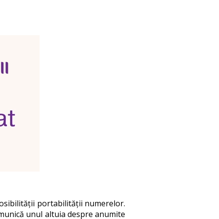
bilității portabilității numerelor.
 comunică unul altuia despre anumite