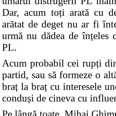
umărul distrugerii PL înain
Dar, acum toți arată cu de
arătat de deget nu ar fi înt
urmă nu dădea de înțeles c
PL.
Acum probabil cei rupți di
partid, sau să formeze o alt
braț la braț cu interesele u
conduși de cineva cu influen
Pe lângă toate, Mihai Ghimp