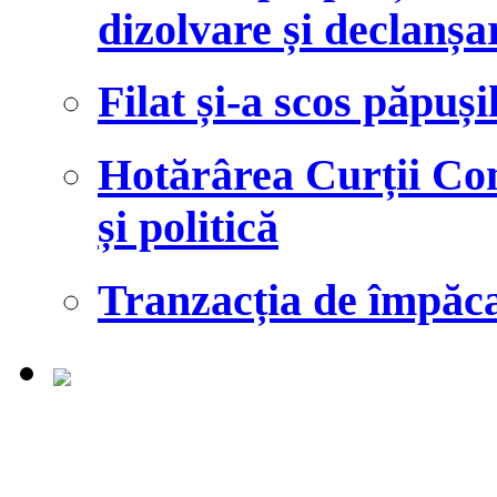
dizolvare și declanșa
Filat și-a scos păpuși
Hotărârea Curții Cons
și politică
Tranzacția de împăcar