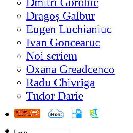
Dmitri Gorobîc
Dragoș Galbur
Eugen Luchianiuc
Ivan Goncearuc
Noi scriem
Oxana Greadcenco
Radu Chivriga
Tudor Darie