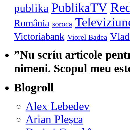
Red
PublikaTV
publika
Televiziun
România
soroca
Victoriabank
Vlad 
Viorel Badea
”Nu scriu articole pent
nimeni. Scopul meu est
Blogroll
Alex Lebedev
Arian Pleșca