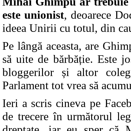
Mihai Ghimpu ar trebuie s
este unionist
, deoarece Dod
ideea Unirii cu totul, din ca
Pe lângă aceasta, are Ghim
să uite de bărbăție. Este jos
bloggerilor și altor col
Parlament tot vrea să acumu
Ieri a scris cineva pe Fac
de trecere în următorul leg
dreptate, iar eu sper că