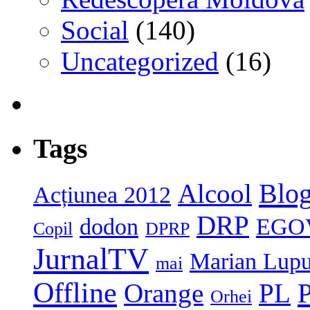
Social
(140)
Uncategorized
(16)
Tags
Blog
Alcool
Acțiunea 2012
DRP
dodon
EGO
Copil
DPRP
JurnalTV
Marian Lup
mai
Offline
P
Orange
PL
Orhei