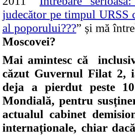
2011 ”
Întrebare serioa
judecător pe timpul URSS 
al poporului???
” și mă într
Moscovei?
Mai amintesc că inclusiv
căzut Guvernul Filat 2, 
deja a pierdut peste 1
Mondială, pentru susținer
actualul cabinet demisio
internaționale, chiar dac