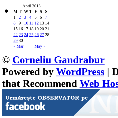
April 2013
M
T
W
T
F
S
S
1
2
3
4
5
6
7
8
9
10
11
12
13
14
15
16
17
18
19
20
21
22
23
24
25
26
27
28
29
30
« Mar
May »
©
Corneliu Gandrabur
Powered by
WordPress
| 
that Recommend
Web Host