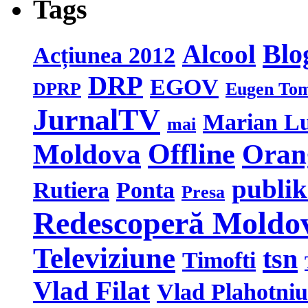
Tags
Blo
Alcool
Acțiunea 2012
DRP
EGOV
DPRP
Eugen To
JurnalTV
Marian L
mai
Moldova
Offline
Oran
publi
Rutiera
Ponta
Presa
Redescoperă Moldo
Televiziune
tsn
Timofti
Vlad Filat
Vlad Plahotniu