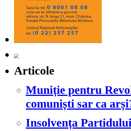
Articole
Muniție pentru Revol
comuniști sar ca arși
Insolvența Partidulu