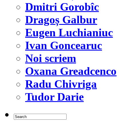
Dmitri Gorobîc
Dragoș Galbur
Eugen Luchianiuc
Ivan Goncearuc
Noi scriem
Oxana Greadcenco
Radu Chivriga
Tudor Darie