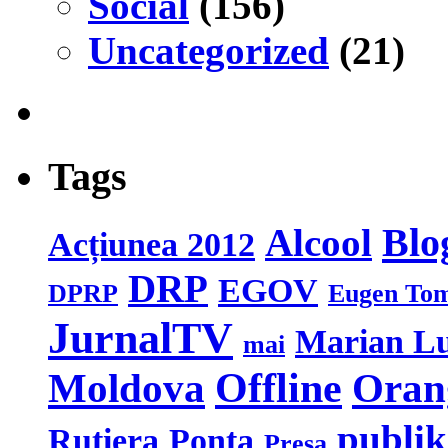
Social
(156)
Uncategorized
(21)
Tags
Blo
Alcool
Acțiunea 2012
DRP
EGOV
DPRP
Eugen To
JurnalTV
Marian L
mai
Moldova
Offline
Oran
publi
Rutiera
Ponta
Presa