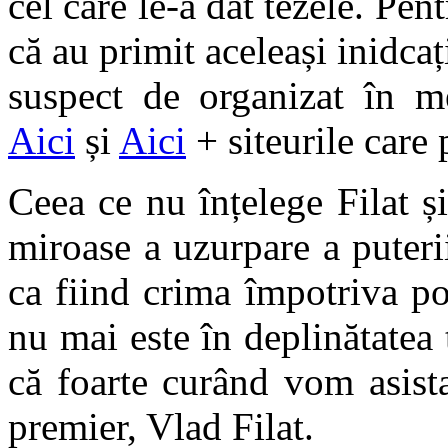
cel care le-a dat tezele. Pen
că au primit aceleași inidcaț
suspect de organizat în m
Aici
și
Aici
+ siteurile care 
Ceea ce nu înțelege Filat și
miroase a uzurpare a puterii
ca fiind crima împotriva p
nu mai este în deplinătatea t
că foarte curând vom asista
premier, Vlad Filat.