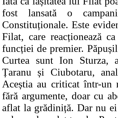
Iată că lașitatea lui Filat 
fost lansată o campan
Constituționale. Este evide
Filat, care reacționează c
funcției de premier. Păpușil
Curtea sunt Ion Sturza, a
Țaranu și Ciubotaru, an
Aceștia au criticat într-u
fără argumente, doar cu abe
aflat la grădiniță. Dar nu e