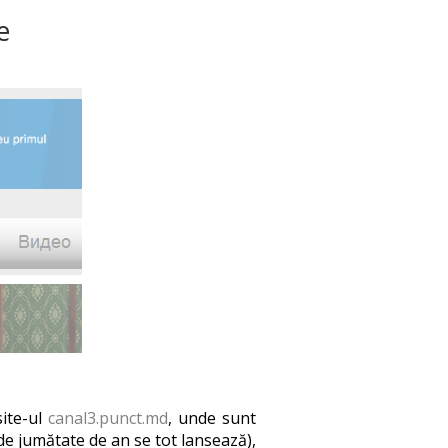
e
site-ul
canal3.punct.md
, unde sunt
de jumătate de an se tot lansează),