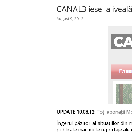
CANAL3 iese la iveală
August 9, 2012
UPDATE 10.08.12:
Toți abonații M
Îngerul păzitor al situațiilor di
publicate mai multe reportaje ale 