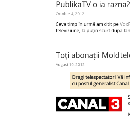
PublikaTV o ia razna?
October 4, 2012
Ceva timp în urmă am citit pe
VoxP
televiziune, la puțin scurt după 
Toți abonații Moldte
August 10, 2012
Dragi telespectatori! Vă in
cu postul generalist Canal 