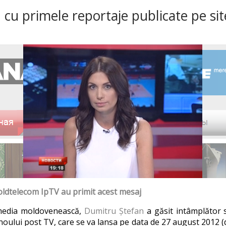
 cu primele reportaje publicate pe sit
oldtelecom IpTV au primit acest mesaj
n media moldovenească,
Dumitru Ștefan
a găsit intâmplător 
noului post TV, care se va lansa pe data de 27 august 2012 (