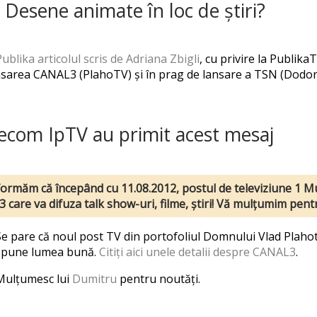
 Desene animate în loc de știri?
ublika articolul scris de Adriana Zbigli
, cu privire la Publika
lansarea CANAL3 (PlahoTV) și în prag de lansare a TSN (Dodo
lecom IpTV au primit acest mesaj
formăm că începând cu 11.08.2012, postul de televiziune 1 Mus
3 care va difuza talk show-uri, filme, știri! Vă mulțumim pen
Se pare că noul post TV din portofoliul Domnului Vlad Plaho
spune lumea bună.
Citiți aici unele detalii despre CANAL3
.
Mulțumesc lui
Dumitru
pentru noutăți.