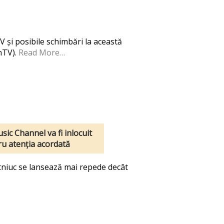
TV și posibile schimbări la această
nTV).
Read More…
ic Channel va fi inlocuit
tru atenția acordată
tniuc se lansează mai repede decât