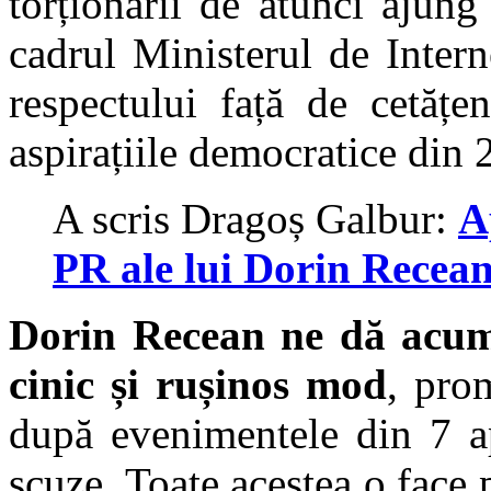
torționarii de atunci ajung 
cadrul Ministerul de Inter
respectului față de cetățe
aspirațiile democratice din 
A scris Dragoș Galbur:
A
PR ale lui Dorin Recea
Dorin Recean ne dă acum 
cinic și rușinos mod
, pro
după evenimentele din 7 ap
scuze. Toate acestea o face