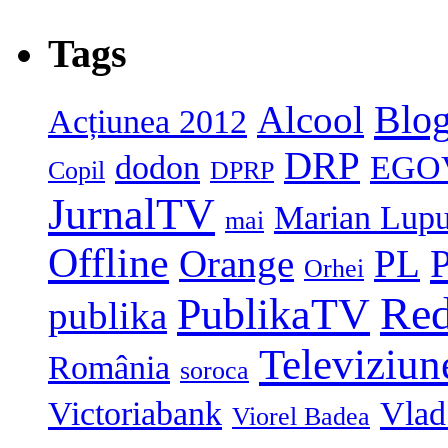
Tags
Blog
Alcool
Acțiunea 2012
DRP
dodon
EGO
Copil
DPRP
JurnalTV
Marian Lup
mai
Offline
P
Orange
PL
Orhei
Red
PublikaTV
publika
Televiziun
România
soroca
Victoriabank
Vlad 
Viorel Badea