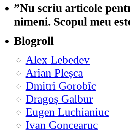
”Nu scriu articole pent
nimeni. Scopul meu est
Blogroll
Alex Lebedev
Arian Pleșca
Dmitri Gorobîc
Dragoș Galbur
Eugen Luchianiuc
Ivan Goncearuc