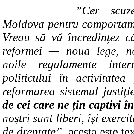
”Cer scuze
Moldova pentru comportamen
Vreau să vă încredințez că
reformei — noua lege, no
noile regulamente inte
politicului în activitatea
reformarea sistemul justiți
de cei care ne țin captivi în
noștri sunt liberi, își exerc
de dreptate”
, acesta este t