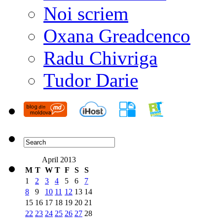
Noi scriem
Oxana Greadcenco
Radu Chivriga
Tudor Darie
April 2013
M
T
W
T
F
S
S
1
2
3
4
5
6
7
8
9
10
11
12
13
14
15
16
17
18
19
20
21
22
23
24
25
26
27
28