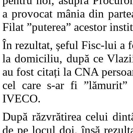
pentru noi, asupra Procuro
a provocat mânia din partea
Filat ”puterea” acestor instit
În rezultat, șeful Fisc-lui a f
la domiciliu, după ce Vlazi
au fost citați la CNA persoan
cel care s-ar fi ”lămurit”
IVECO.
După răzvrătirea celui din
de pe locul doi, însă rezult