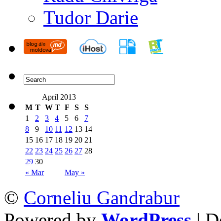
Tudor Darie
April 2013
M
T
W
T
F
S
S
1
2
3
4
5
6
7
8
9
10
11
12
13
14
15
16
17
18
19
20
21
22
23
24
25
26
27
28
29
30
« Mar
May »
©
Corneliu Gandrabur
Powered by
WordPress
| D