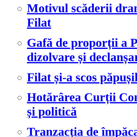
Motivul scăderii dram
Filat
Gafă de proporții a
dizolvare și declanșa
Filat și-a scos păpuși
Hotărârea Curții Cons
și politică
Tranzacția de împăcar