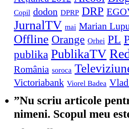
DRP
dodon
EGO
Copil
DPRP
JurnalTV
Marian Lup
mai
Offline
P
Orange
PL
Orhei
Red
PublikaTV
publika
Televiziun
România
soroca
Victoriabank
Vlad 
Viorel Badea
”Nu scriu articole pent
nimeni. Scopul meu est