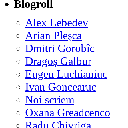
Blogroll
Alex Lebedev
Arian Pleșca
Dmitri Gorobîc
Dragoș Galbur
Eugen Luchianiuc
Ivan Goncearuc
Noi scriem
Oxana Greadcenco
Radu Chivriga