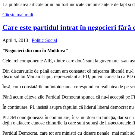
La publicarea articolelor nu au fost indicate circumstanțele de fapt și
Citește mai mult
Care este partidul intrat în negocieri fără
April 4, 2013
Politic-Social
”Negocieri din nou în Moldova”
Cele trei componente AIE, dintre care două sunt la guvernare, s-au aș
Din discursurile de până acum am constatat că mișcarea liberală nu-l vre
discursul lui Marian Lupu, reprezentant al PD, putem constata că PD est
Însă, cum constatările nu întotdeauna corespund cu realitatea de pe scen
Până acum câteva zile Partidul Democrat spunea că nu-l acceptă pe Filat
În continuare, PL insistă asupra faptului că liderul liberal democrat nu t
PLDM condiționează în continuare, însă nu doar cu funcția, dar și cu fun
dețin o afacere cunosc chinurile la care sunt supuși de inspectoratele fis
Partidul Democrat, care tot are miniștri cu dosare penale, mai mult sol