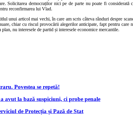
e. Solicitarea democraților nici pe de parte nu poate fi considerată 
ntru reconfirmarea lui Vlad.
 titlul unui articol mai vechi, în care am scris câteva rânduri despre s
are, chiar cu riscul provocării alegerilor anticipate, fapt pentru care nu
plan, nu interesele de partid și interesele economice mercantile.
aru. Povestea se repetă!
a avut la bază suspiciuni, ci probe penale
rviciul de Protecția și Pază de Stat