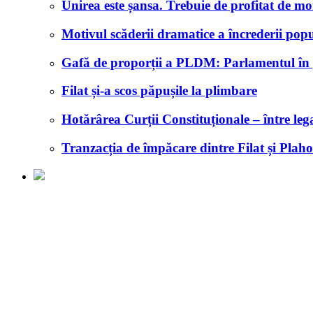
Unirea este șansa. Trebuie de profitat de m
Motivul scăderii dramatice a încrederii popul
Gafă de proporții a PLDM: Parlamentul în pr
Filat și-a scos păpușile la plimbare
Hotărârea Curții Constituționale – între legal
Tranzacția de împăcare dintre Filat și Plah