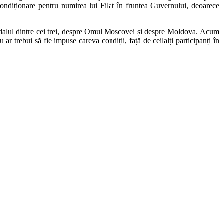
condiționare pentru numirea lui Filat în fruntea Guvernului, deoarece
candalul dintre cei trei, despre Omul Moscovei și despre Moldova. Acum
 ar trebui să fie impuse careva condiții, față de ceilalți participanți în