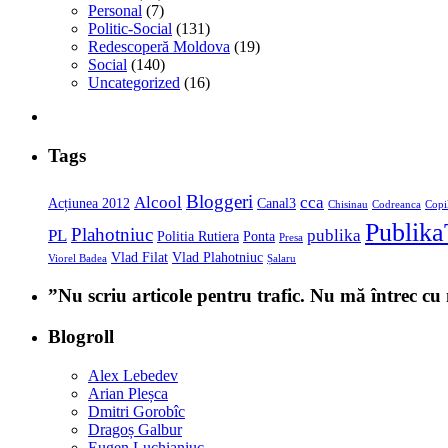
Personal
(7)
Politic-Social
(131)
Redescoperă Moldova
(19)
Social
(140)
Uncategorized
(16)
Tags
Bloggeri
Alcool
cca
Acțiunea 2012
Canal3
Chisinau
Codreanca
Copi
Publik
Plahotniuc
PL
publika
Politia Rutiera
Ponta
Presa
Vlad Filat
Vlad Plahotniuc
Viorel Badea
Șalaru
”Nu scriu articole pentru trafic. Nu mă întrec c
Blogroll
Alex Lebedev
Arian Pleșca
Dmitri Gorobîc
Dragoș Galbur
Eugen Luchianiuc