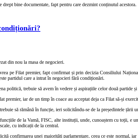
 de drept bine documentate, fapt pentru care dezmint conținutul acestora.
 condiționări?
ezat din nou la masa de negocieri.
a pe Filat premier, fapt confirmat și prin decizia Consiliului Național al
e partidul care a intrat în negocieri fără condiționări.
a politică, trebuie să avem în vedere și aspirațiile celor două partide și
 premier, iar de un timp în coace au acceptat deja ca Filat să-și exerci
rebuie să rămână în funcție, ieri solicitându-se de la președintele țării un
cțiile de la Vamă, FISC, alte instituții, unde, cunoaștem cu toții, e un d
cale, cu indicații de la central.
icită confirmarea unei majorități parlamentare, ceea ce este normal, iar