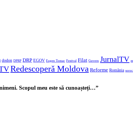
JurnalTV
DRP
Filat
dodon
EGOV
l
DPRP
Eugen Tomac
Festival
Guvern
m
Redescoperă Moldova
aTV
Reforme
România
soroc
u nimeni. Scopul meu este să cunoașteți…”