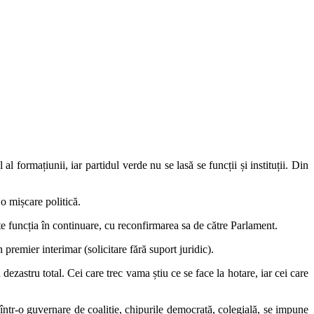
 formațiunii, iar partidul verde nu se lasă se funcții și instituții. Din
 o mișcare politică.
te funcția în continuare, cu reconfirmarea sa de către Parlament.
 premier interimar (solicitare fără suport juridic).
ezastru total. Cei care trec vama știu ce se face la hotare, iar cei care
 într-o guvernare de coaliție, chipurile democrată, colegială, se impune