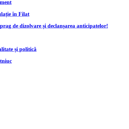
oment
ație în Filat
ag de dizolvare și declanșarea anticipatelor!
itate și politică
otniuc