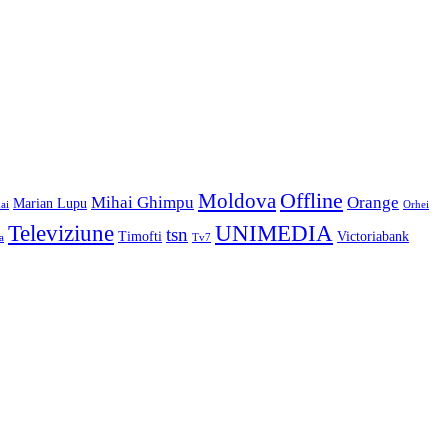
Offline
Moldova
Mihai Ghimpu
Orange
Marian Lupu
ai
Orhei
Televiziune
UNIMEDIA
tsn
Timofti
Victoriabank
a
Tv7