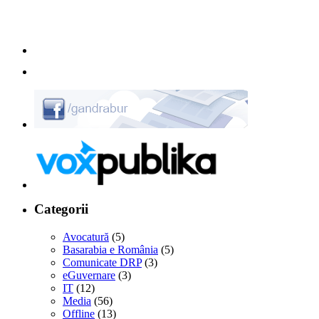
Categorii
Avocatură
(5)
Basarabia e România
(5)
Comunicate DRP
(3)
eGuvernare
(3)
IT
(12)
Media
(56)
Offline
(13)