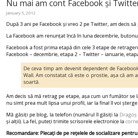
Nu mai am cont Facebook și Twitte
January 5, 2012
După 3 ani pe Facebook și vreo 2 pe Twitter, am decis să p
La Facebook am renunțat încă în luna decembrie, butonul de
Facebook a fost prima etapă din cele 3 etape de retragere 
Facebook – decembrie, etapa 2 – Twitter – ianuarie, etapa
De ceva timp am devenit dependent de Facebook.
Wall. Am constatat că este o prostie, așa că am 
soartă.
Am decis să mă retrag pe etape, așa cum un fumător se la
nu simt prea mult lipsa unui profil, iar la final îl voi șterg
Mă găsiți pe blog, la telefon (numărul îl găsiți la
Dragoș
și alții). La fel, puteți trimite scrisorele electronice la
corn
Recomandare: Plecați de pe rețelele de socializare pentru că