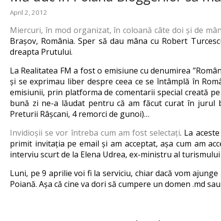
April 2, 2012
Miercuri, în mod organizat, în coloană câte doi și de mâ
Brașov, România. Sper să dau mâna cu Robert Turcescu 
dreapta Prutului.
La Realitatea FM a fost o emisiune cu denumirea ”Român
și se exprimau liber despre ceea ce se întâmplă în Româ
emisiunii, prin platforma de comentarii special creată pe
bună zi ne-a lăudat pentru că am făcut curat în jurul 
Preturii Râșcani, 4 remorci de gunoi)…
Invidioșii se vor întreba cum am fost selectați
. La aceste
primit invitația pe email și am acceptat, așa cum am acc
interviu scurt de la Elena Udrea, ex-ministru al turismului 
Luni, pe 9 aprilie voi fi la serviciu, chiar dacă vom ajunge
Poiană. Așa că cine va dori să cumpere un domen .md sau h