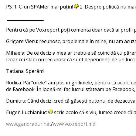
PS: 1. C-un SPAMer mai puțin!
2. Despre politică nu mai
_________________
Pentru că pe Voxreport poți comenta doar dacă ai profil p
Grigore Vieru: recunosc, problema e în mine, nu am acuza
Mihaela: De ce decizia mea ar trebuie să coincidă cu părer
Doar cei slabi nu recunosc că sunt dependenți de un lucru
Tatiana: Sperăm!
Rodica: Păi ”orele” am pus în ghilimele, pentru că acolo d
de Facebook. În loc să-mi fac lucrul stăteam pe Facebook, 
Dumitru: Când decizi cred că găsești butonul de dezactiv
Eugen Luchianiuc:
scrie acolo că-s viu, lumea crede că
www.gandrabur.net
/
www.voxreport.md