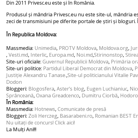
Din 2011 Privesc.eu este și în România.
Produsul și mândria Privesc.eu nu este site-ul, mândria e
zeci de transmisiuni pe diferite portale de știri și bloguri.
În Republica Moldova:
Massmedia:
Unimedia
,
PROTV Moldova
,
Moldova.org
,
Jur
,
Vesti.md
,
Interlic
,
Europa.md
,
Noi.md
,
Stirinonstop
,
Stirea
Site-uri oficiale:
Guvernul Republicii Moldova
,
Primăria or
Site-uri politice:
Partidul Liberal Democrat din Moldova
,
P
Justiție Alexandru Tanase.
,
Site-ul politicianului Vitalie Pa
Dodon
Bloggeri:
Blogosfera
,
Aster’s blog
,
Eugen Luchianiuc
,
Nic
Sprânceană
,
Oxana Greadcenco
,
Dumitru Ciorbă
,
Hodoro
În România:
Massmedia:
Hotnews
,
Comunicate de presă
Bloggeri:
Zoli Herczeg
,
Basarabeni.ro
,
Romanian BEST En
Nu uitați de concurs! Click aici!
La Mulți Ani!!!