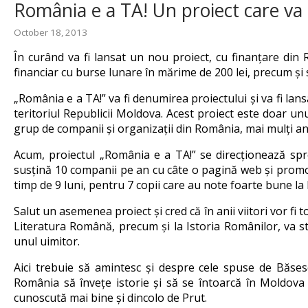
România e a TA! Un proiect care va 
October 18, 2013
În curând va fi lansat un nou proiect, cu finanțare din 
financiar cu burse lunare în mărime de 200 lei, precum și 
„România e a TA!” va fi denumirea proiectului și va fi lan
teritoriul Republicii Moldova. Acest proiect este doar un
grup de companii și organizații din România, mai mulți ani
Acum, proiectul „România e a TA!” se direcționează sp
susțină 10 companii pe an cu câte o pagină web și promo
timp de 9 luni, pentru 7 copii care au note foarte bune la
Salut un asemenea proiect și cred că în anii viitori vor fi
Literatura Română, precum și la Istoria Românilor, va sti
unul uimitor.
Aici trebuie să amintesc și despre cele spuse de Băsesc
România să învețe istorie și să se întoarcă în Moldova 
cunoscută mai bine și dincolo de Prut.