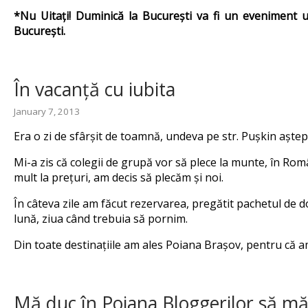
*Nu Uitați! Duminică la București va fi un eveniment uni
București.
În vacanță cu iubita
January 7, 2013
Era o zi de sfârșit de toamnă, undeva pe str. Pușkin aște
Mi-a zis că colegii de grupă vor să plece la munte, în Româ
mult la prețuri, am decis să plecăm și noi.
În câteva zile am făcut rezervarea, pregătit pachetul d
lună, ziua când trebuia să pornim.
Din toate destinațiile am ales Poiana Brașov, pentru că am
Mă duc în Poiana Bloggerilor să mă