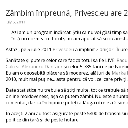
Zâmbim împreună, Privesc.eu are 2 
July 5, 2011
Azi am un program încărcat. Știu că nu voi găsi timp să 
încă nu dormea cu totul și m-am apucat să scriu acest art
Astăzi, pe 5 iulie 2011
Privesc.eu
a împlinit 2 anișori. Îi u
Sănătate și putere celor care fac ca totul să fie LIVE:
Radu 
Calcea
,
Alexandru Danfaur
și celor 5,785 fani de pe Facebo
Eu am o deosebită plăcere să moderez, alături de
Marka 
2010, mult mai puține… asta pentru că voi, cei care priviți
Date statistice nu trebuie să știți multe, tot ce trebuie să
online moldovenesc, așa că putem zâmbi. Nu este anunțată o 
comentat, dar ca închipuire puteți adăuga cifrele a 2 site-
În acești 2 ani au fost asigurate peste 5400 de transmisiu
politice din țară și de peste hotare.