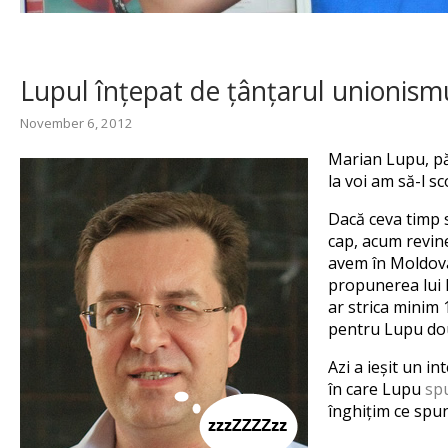
Lupul înțepat de țânțarul unionism
November 6, 2012
Marian Lupu, păp
la voi am să-l sc
Dacă ceva timp s
cap, acum revine
avem în Moldova,
propunerea lui 
ar strica minim 
pentru Lupu do
Azi a ieșit un in
în care Lupu
spu
înghițim ce spun