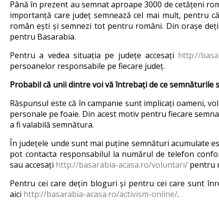
Până în prezent au semnat aproape 3000 de cetățeni român
importanță care județ semnează cel mai mult, pentru că 
român ești și semnezi tot pentru români. Din orașe deți
pentru Basarabia.
Pentru a vedea situația pe județe accesați
http://basa
persoanelor responsabile pe fiecare județ.
Probabil că unii dintre voi vă întrebați de ce semnăturile
Răspunsul este că în campanie sunt implicați oameni, vol
personale pe foaie. Din acest motiv pentru fiecare semnat
a fi valabilă semnătura.
În județele unde sunt mai puține semnături acumulate est
pot contacta responsabilul la numărul de telefon confor
sau accesați
http://basarabia-acasa.ro/voluntari/
pentru m
Pentru cei care dețin bloguri și pentru cei care sunt în
aici
http://basarabia-acasa.ro/activism-online/
.