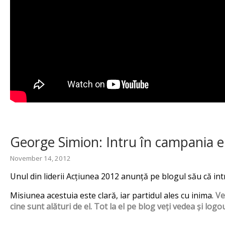
George Simion: Intru în campania el
November 14, 2012
Unul din liderii Acțiunea 2012 anunță pe blogul său că int
Misiunea acestuia este clară, iar partidul ales cu inima.
Ve
cine sunt alături de el. Tot la el pe blog veți vedea și logo