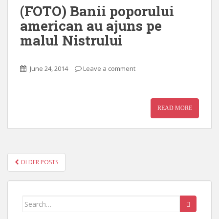
(FOTO) Banii poporului
american au ajuns pe
malul Nistrului
June 24, 2014
Leave a comment
READ MORE
OLDER POSTS
POSTS NAVIGATION
Search for: