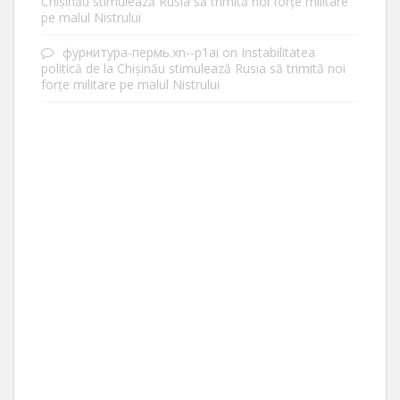
Chișinău stimulează Rusia să trimită noi forțe militare
pe malul Nistrului
фурнитура-пермь.xn--p1ai
on
Instabilitatea
politică de la Chișinău stimulează Rusia să trimită noi
forțe militare pe malul Nistrului