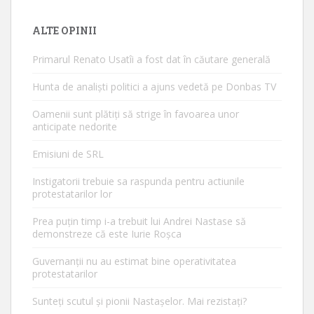
ALTE OPINII
Primarul Renato Usatîi a fost dat în căutare generală
Hunta de analiști politici a ajuns vedetă pe Donbas TV
Oamenii sunt plătiți să strige în favoarea unor
anticipate nedorite
Emisiuni de SRL
Instigatorii trebuie sa raspunda pentru actiunile
protestatarilor lor
Prea puțin timp i-a trebuit lui Andrei Nastase să
demonstreze că este Iurie Roșca
Guvernanții nu au estimat bine operativitatea
protestatarilor
Sunteți scutul și pionii Nastașelor. Mai rezistați?