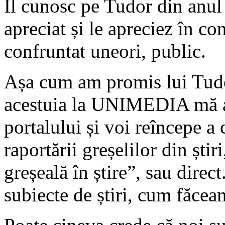
Îl cunosc pe Tudor din anul 
apreciat și le apreciez în c
confruntat uneori, public.
Așa cum am promis lui Tudo
acestuia la UNIMEDIA mă abț
portalului și voi reîncepe a
raportării greșelilor din ști
greșeală în știre”, sau direc
subiecte de știri, cum făcea