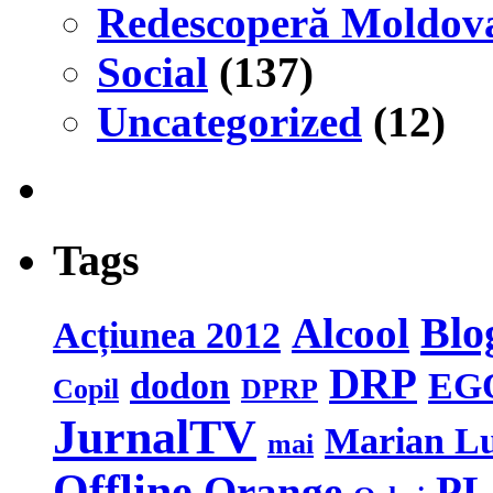
Redescoperă Moldov
Social
(137)
Uncategorized
(12)
Tags
Blo
Alcool
Acțiunea 2012
DRP
dodon
EG
Copil
DPRP
JurnalTV
Marian L
mai
Offline
Orange
PL