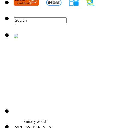
January 2013
M
T
W
T
F
S
S