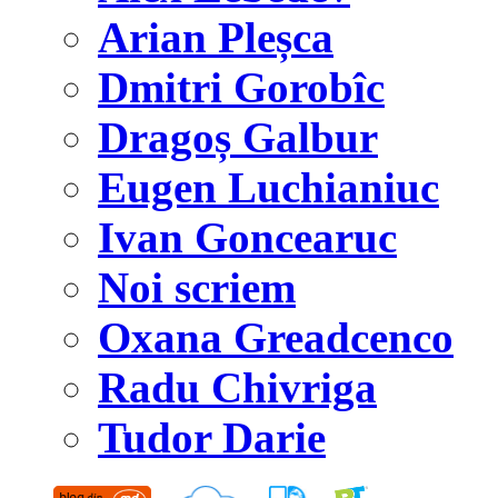
Arian Pleșca
Dmitri Gorobîc
Dragoș Galbur
Eugen Luchianiuc
Ivan Goncearuc
Noi scriem
Oxana Greadcenco
Radu Chivriga
Tudor Darie