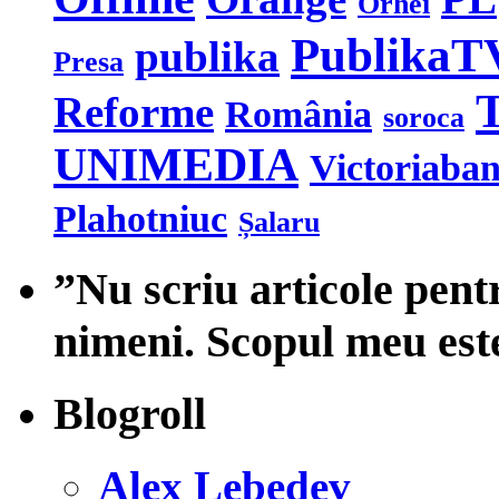
Orhei
PublikaT
publika
Presa
T
Reforme
România
soroca
UNIMEDIA
Victoriaba
Plahotniuc
Șalaru
”Nu scriu articole pent
nimeni. Scopul meu est
Blogroll
Alex Lebedev