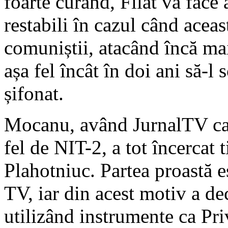
foarte curând, Filat va face
restabili în cazul când aceas
comuniștii, atacând încă ma
așa fel încât în doi ani să-l 
șifonat.
Mocanu, având JurnalTV ca
fel de NIT-2, a tot încercat 
Plahotniuc. Partea proastă es
TV, iar din acest motiv a de
utilizând instrumente ca Priv