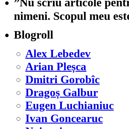
”Nu scriu articole pent
nimeni. Scopul meu est
Blogroll
Alex Lebedev
Arian Pleșca
Dmitri Gorobîc
Dragoș Galbur
Eugen Luchianiuc
Ivan Goncearuc