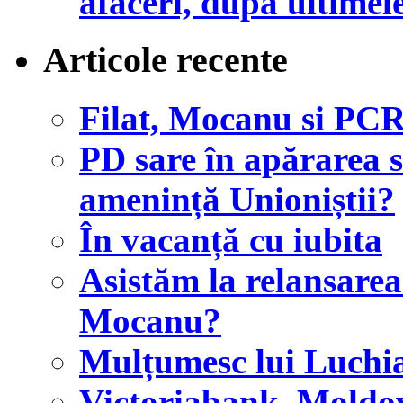
afaceri, după ultimel
Articole recente
Filat, Mocanu si PCR
PD sare în apărarea s
amenință Unioniștii?
În vacanță cu iubita
Asistăm la relansar
Mocanu?
Mulțumesc lui Luchi
Victoriabank, Mold