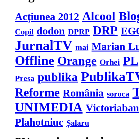
Blo
Alcool
Acțiunea 2012
DRP
dodon
EG
Copil
DPRP
JurnalTV
Marian L
mai
Offline
Orange
PL
Orhei
PublikaT
publika
Presa
T
Reforme
România
soroca
UNIMEDIA
Victoriaba
Plahotniuc
Șalaru