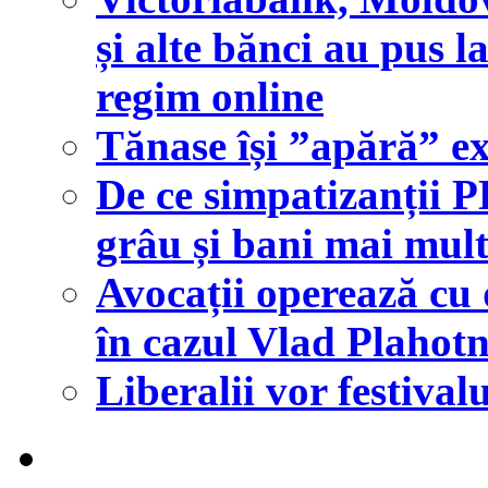
și alte bănci au pus l
regim online
Tănase își ”apără” ex
De ce simpatizanții 
grâu și bani mai mult 
Avocații operează cu d
în cazul Vlad Plahot
Liberalii vor festiv