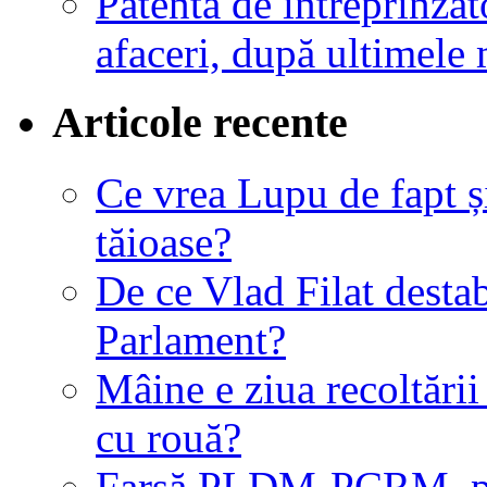
Patenta de întreprinză
afaceri, după ultimele 
Articole recente
Ce vrea Lupu de fapt și 
tăioase?
De ce Vlad Filat destab
Parlament?
Mâine e ziua recoltării 
cu rouă?
Farsă PLDM-PCRM, pe