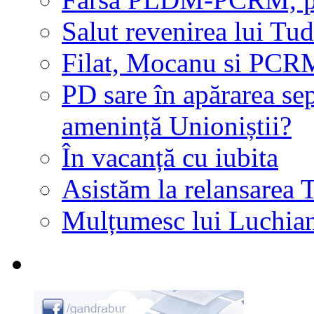
Salut revenirea lui T
Filat, Mocanu si PCRM
PD sare în apărarea sep
amenință Unioniștii?
În vacanță cu iubita
Asistăm la relansar
Mulțumesc lui Luchia