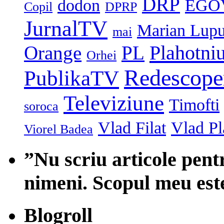
DRP
dodon
EGO
Copil
DPRP
JurnalTV
Marian Lup
mai
Plahotni
Orange
PL
Orhei
Redescope
PublikaTV
Televiziune
Timofti
soroca
Vlad Filat
Vlad Pl
Viorel Badea
”Nu scriu articole pent
nimeni. Scopul meu est
Blogroll