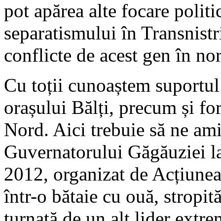
pot apărea alte focare politi
separatismului în Transnistr
conflicte de acest gen în nor
Cu toții cunoaștem suportul
orașului Bălți, precum și for
Nord. Aici trebuie să ne am
Guvernatorului Găgăuziei la
2012, organizat de Acțiunea
într-o bătaie cu ouă, stropit
turnată de un alt lider ext