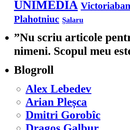
UNIMEDIA
Victoriaba
Plahotniuc
Șalaru
”Nu scriu articole pent
nimeni. Scopul meu est
Blogroll
Alex Lebedev
Arian Pleșca
Dmitri Gorobîc
Dragoș Galbur