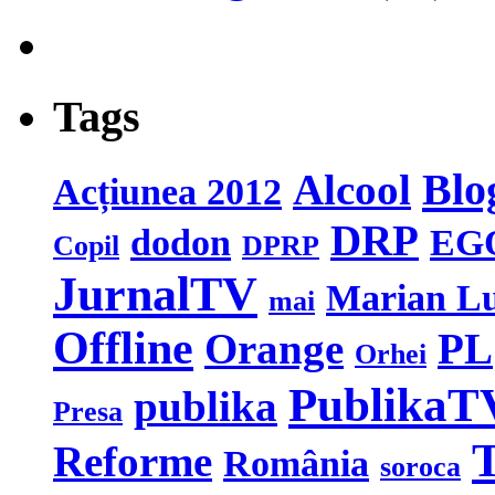
Tags
Blo
Alcool
Acțiunea 2012
DRP
dodon
EG
Copil
DPRP
JurnalTV
Marian L
mai
Offline
Orange
PL
Orhei
PublikaT
publika
Presa
T
Reforme
România
soroca