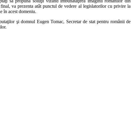
şteptaţi să propună soluţii vizând îmbunătăţirea imaginii românilor din
final, va prezenta atât punctul de vedere al legislatorilor cu privire la
le în acest domeniu.
putaţilor şi domnul Eugen Tomac, Secretar de stat pentru românii de
lor.