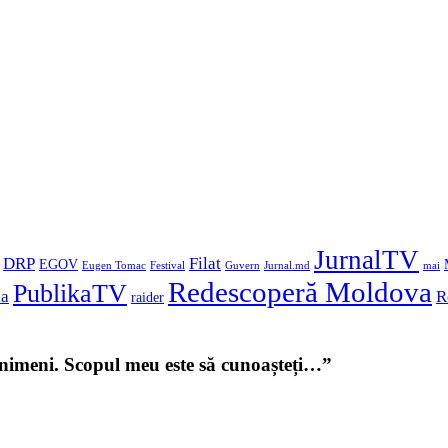
JurnalTV
DRP
Filat
EGOV
Eugen Tomac
Festival
Guvern
Jurnal.md
mai
Redescoperă Moldova
PublikaTV
ka
R
raider
u nimeni. Scopul meu este să cunoașteți…”