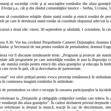
i ai societăţii civile şi ai asociaţiilor românilor din afara graniţelor
Elveţia ş.a., cât şi din rândul comunităţilor istorice – Serbia, Ucrain
pun să consolideze relaţiile dintre statul român şi etnicii români de pes
ele pe care le derulează statul român să constituie răspunsul adecvat la a
rsul a două zile: vineri, 30 septembrie şi sâmbătă, 1 octombrie, în cinci
 ora 9.30. Vor lua cuvântul Preşedintele Camerei Deputaţilor, doamna
iduc şi Secretarul de stat pentru românii de pretutindeni, domnul Eu
cărora vor fi discutate următoarele teme: „Programe şi proiecte ale stat
rdate atât programele pe care autorităţile române le pun la dispoziţia c
 statului român pentru etnicii din afara graniţelor şi educaţia în limb
 care revin în ţară, cât şi dezvoltarea de parteneriate.
ional” vor oferi prilejul pentru evoca prezenţa românească în străinătate 
 în conturarea imaginii românilor în străinătate.
i de pretutindeni va oferi o recepţie în onoarea participanţilor la lucrări
ritoare la „Drepturile şi obligaţiile cetăţenilor români care trăiesc în af
româneşti din afara graniţelor”. În cadrul dezbaterii privind drepturile şi 
ne referitoare la dreptul la muncă, reacţii în caz de discriminare, sit