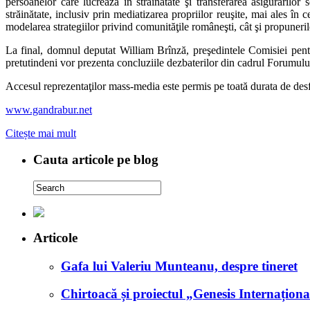
persoanelor care lucrează în străinătate şi transferarea asigurărilor 
străinătate, inclusiv prin mediatizarea propriilor reuşite, mai ales în 
modelarea strategiilor privind comunităţile româneşti, cât şi propuneri
La final, domnul deputat William Brînză, preşedintele Comisiei pen
pretutindeni vor prezenta concluziile dezbaterilor din cadrul Forumului
Accesul reprezentaţilor mass-media este permis pe toată durata de des
www.gandrabur.net
Citește mai mult
Cauta articole pe blog
Articole
Gafa lui Valeriu Munteanu, despre tineret
Chirtoacă și proiectul „Genesis Internaționa