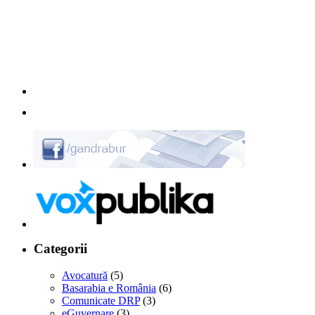
Categorii
Avocatură
(5)
Basarabia e România
(6)
Comunicate DRP
(3)
eGuvernare
(3)