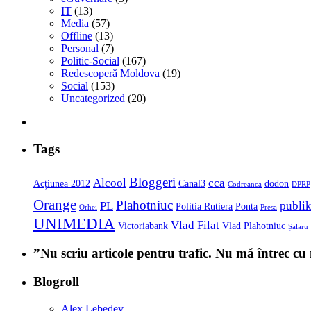
IT
(13)
Media
(57)
Offline
(13)
Personal
(7)
Politic-Social
(167)
Redescoperă Moldova
(19)
Social
(153)
Uncategorized
(20)
Tags
Bloggeri
Alcool
cca
Acțiunea 2012
Canal3
dodon
Codreanca
DPRP
Orange
Plahotniuc
PL
publi
Politia Rutiera
Ponta
Orhei
Presa
UNIMEDIA
Vlad Filat
Victoriabank
Vlad Plahotniuc
Șalaru
”Nu scriu articole pentru trafic. Nu mă întrec c
Blogroll
Alex Lebedev