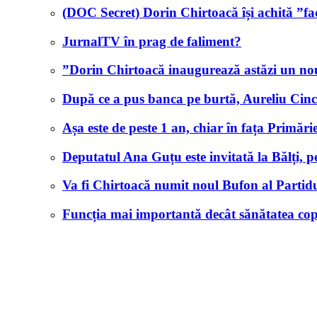
(DOC Secret) Dorin Chirtoacă își achită ”fact
JurnalTV în prag de faliment?
”Dorin Chirtoacă inaugurează astăzi un n
După ce a pus banca pe burtă, Aureliu Cinc
Așa este de peste 1 an, chiar în fața Primăr
Deputatul Ana Guțu este invitată la Bălți, 
Va fi Chirtoacă numit noul Bufon al Partid
Funcția mai importantă decât sănătatea cop