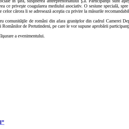
sociale în ţară, susţinerea antreprenoriatului ş.a. Participanţii sunt a
ceea ce priveşte coagularea mediului asociativ. O sesiune specială, spre 
le celor cărora li se adresează aceştia cu privire la măsurile recomandabi
tru comunităţile de români din afara graniţelor din cadrul Camerei De
 Românilor de Pretutindeni, pe care le vor supune aprobării participanţi
făşurare a evenimentului.
l”