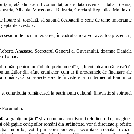
 ţării, atât din cadrul comunităţilor de dată recentă – Italia, Spania,
a¸ Ungaria, Albania, Macedonia, Bulgaria, Grecia şi Republica Moldova.
te hotare şi, totodată, să supună dezbaterii o serie de teme importante
şteptările acestora.
 sesiuni de lucru interactive, în cadrul cărora vor avea loc prezentări,
 Roberta Anastase, Secretarul General al Guvernului, doamna Daniela
gen Tomac.
ului român pentru românii de pretutindeni” şi „Identitatea românească în
omunităţilor din afara graniţelor, cum ar fi programele de finanţare ale
a română, cât şi proiectele avute în vedere prin intermediul fondurilor
şi contribuţia românească la patrimoniu cultural, lingvistic şi spiritual
le Forumului.
ara graniţelor ţării” şi va continua cu discuţii referitoare la „Imaginea
obligaţiile cetăţenilor români din străinătate, vor fi discutate şi oferite
uaţia minorilor, votul prin corespondenţă, securitatea socială în cazul