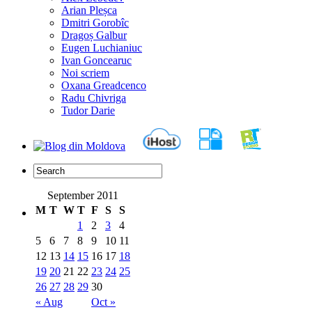
Arian Pleșca
Dmitri Gorobîc
Dragoș Galbur
Eugen Luchianiuc
Ivan Goncearuc
Noi scriem
Oxana Greadcenco
Radu Chivriga
Tudor Darie
September 2011
M
T
W
T
F
S
S
1
2
3
4
5
6
7
8
9
10
11
12
13
14
15
16
17
18
19
20
21
22
23
24
25
26
27
28
29
30
« Aug
Oct »