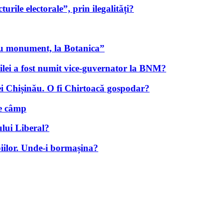
urile electorale”, prin ilegalități?
ou monument, la Botanica”
ilei a fost numit vice-guvernator la BNM?
iei Chișinău. O fi Chirtoacă gospodar?
pe câmp
ului Liberal?
iilor. Unde-i bormașina?