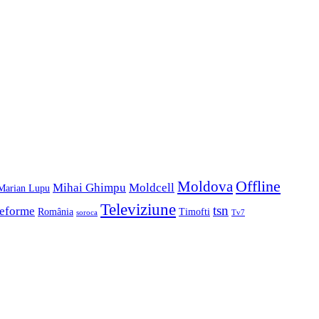
Offline
Moldova
Mihai Ghimpu
Moldcell
Marian Lupu
Televiziune
tsn
eforme
România
Timofti
soroca
Tv7