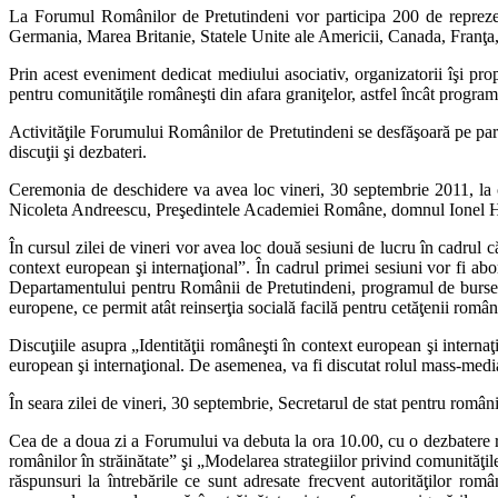
La Forumul Românilor de Pretutindeni vor participa 200 de reprezentanţ
Germania, Marea Britanie, Statele Unite ale Americii, Canada, Franţa, 
Prin acest eveniment dedicat mediului asociativ, organizatorii îşi pro
pentru comunităţile româneşti din afara graniţelor, astfel încât program
Activităţile Forumului Românilor de Pretutindeni se desfăşoară pe parcu
discuţii şi dezbateri.
Ceremonia de deschidere va avea loc vineri, 30 septembrie 2011, la
Nicoleta Andreescu, Preşedintele Academiei Române, domnul Ionel Ha
În cursul zilei de vineri vor avea loc două sesiuni de lucru în cadrul 
context european şi internaţional”. În cadrul primei sesiuni vor fi abo
Departamentului pentru Românii de Pretutindeni, programul de burse ale
europene, ce permit atât reinserţia socială facilă pentru cetăţenii români
Discuţiile asupra „Identităţii româneşti în context european şi internaţ
european şi internaţional. De asemenea, va fi discutat rolul mass-media
În seara zilei de vineri, 30 septembrie, Secretarul de stat pentru români
Cea de a doua zi a Forumului va debuta la ora 10.00, cu o dezbatere refe
românilor în străinătate” şi „Modelarea strategiilor privind comunităţile 
răspunsuri la întrebările ce sunt adresate frecvent autorităţilor româ