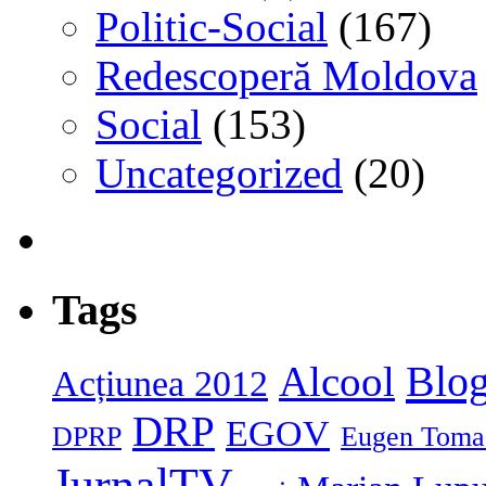
Politic-Social
(167)
Redescoperă Moldova
Social
(153)
Uncategorized
(20)
Tags
Blog
Alcool
Acțiunea 2012
DRP
EGOV
DPRP
Eugen Toma
JurnalTV