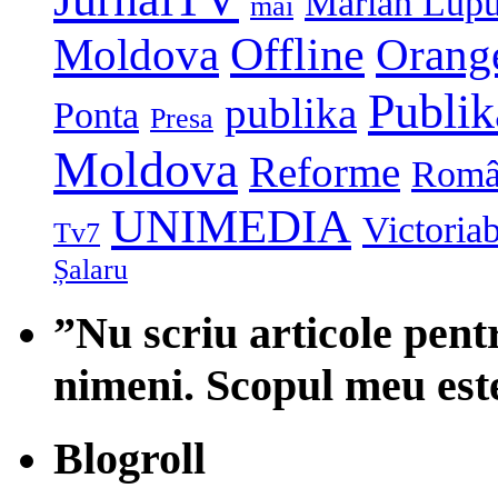
Marian Lup
mai
Moldova
Offline
Orang
Publi
publika
Ponta
Presa
Moldova
Reforme
Româ
UNIMEDIA
Victoria
Tv7
Șalaru
”Nu scriu articole pent
nimeni. Scopul meu est
Blogroll