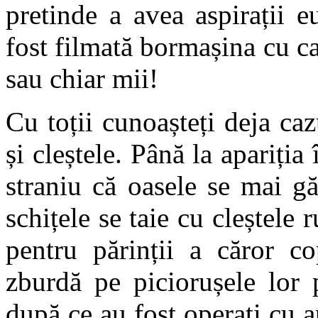
pretinde a avea aspirații 
fost filmată bormașina cu ca
sau chiar mii!
Cu toții cunoașteți deja ca
și cleștele. Până la apariți
straniu că oasele se mai gă
schițele se taie cu cleștele 
pentru părinții a căror co
zburdă pe piciorușele lor 
după ce au fost operați cu 