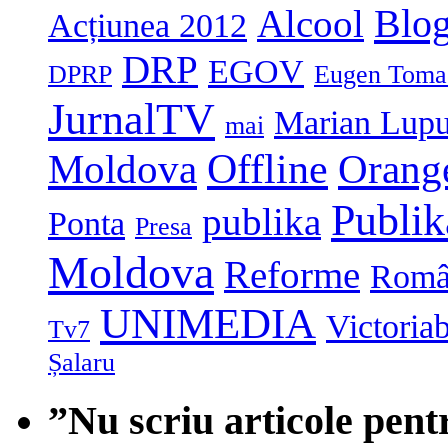
Blog
Alcool
Acțiunea 2012
DRP
EGOV
DPRP
Eugen Toma
JurnalTV
Marian Lup
mai
Moldova
Offline
Orang
Publi
publika
Ponta
Presa
Moldova
Reforme
Româ
UNIMEDIA
Victoria
Tv7
Șalaru
”Nu scriu articole pent