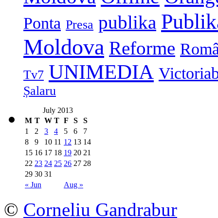
Publi
publika
Ponta
Presa
Moldova
Reforme
Româ
UNIMEDIA
Victoria
Tv7
Șalaru
July 2013
M
T
W
T
F
S
S
1
2
3
4
5
6
7
8
9
10
11
12
13
14
15
16
17
18
19
20
21
22
23
24
25
26
27
28
29
30
31
« Jun
Aug »
©
Corneliu Gandrabur