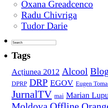
Oxana Greadcenco
Radu Chivriga
Tudor Darie
Tags
Blog
Alcool
Acțiunea 2012
DRP
EGOV
DPRP
Eugen Toma
JurnalTV
Marian Lup
mai
Moldova
Offline
Orang