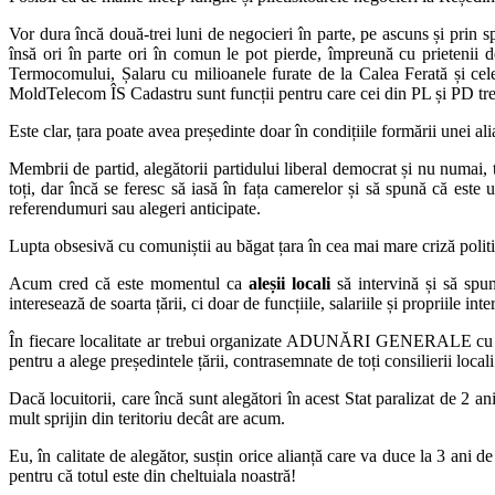
Vor dura încă două-trei luni de negocieri în parte, pe ascuns și prin
însă ori în parte ori în comun le pot pierde, împreună cu prietenii
Termocomului, Șalaru cu milioanele furate de la Calea Ferată și cele
MoldTelecom ÎS Cadastru sunt funcții pentru care cei din PL și PD tr
Este clar, țara poate avea președinte doar în condițiile formării unei 
Membrii de partid, alegătorii partidului liberal democrat și nu numai, t
toți, dar încă se feresc să iasă în fața camerelor și să spună că est
referendumuri sau alegeri anticipate.
Lupta obsesivă cu comuniștii au băgat țara în cea mai mare criză politi
Acum cred că este momentul ca
aleșii locali
să intervină și să spun
interesează de soarta țării, ci doar de funcțiile, salariile și propriile inte
În fiecare localitate ar trebui organizate ADUNĂRI GENERALE cu toți l
pentru a alege președintele țării, contrasemnate de toți consilierii locali
Dacă locuitorii, care încă sunt alegători în acest Stat paralizat de 2 an
mult sprijin din teritoriu decât are acum.
Eu, în calitate de alegător, susțin orice alianță care va duce la 3 ani d
pentru că totul este din cheltuiala noastră!