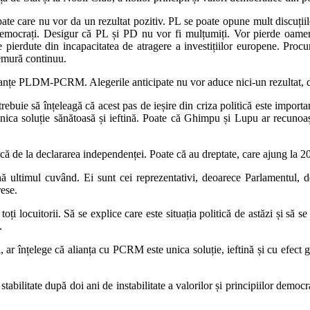
 spate care nu vor da un rezultat pozitiv. PL se poate opune mult discuț
 democrați. Desigur că PL și PD nu vor fi mulțumiți. Vor pierde oame
 pierdute din incapacitatea de atragere a investițiilor europene. Proc
emură continuu.
alianțe PLDM-PCRM. Alegerile anticipate nu vor aduce nici-un rezultat, d
rebuie să înțeleagă că acest pas de ieșire din criza politică este import
e unica soluție sănătoasă și ieftină. Poate că Ghimpu și Lupu ar recunoa
că de la declararea independenței. Poate că au dreptate, care ajung la 20
ă ultimul cuvând. Ei sunt cei reprezentativi, deoarece Parlamentul, d
rese.
ocuitorii. Să se explice care este situația politică de astăzi și să s
.
i, ar înțelege că alianța cu PCRM este unica soluție, ieftină și cu efect g
e stabilitate după doi ani de instabilitate a valorilor și principiilor dem