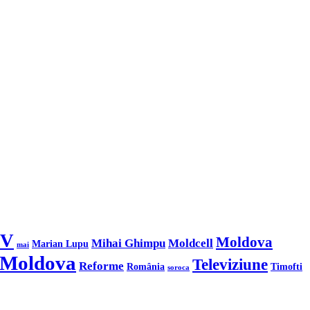
TV
Moldova
Mihai Ghimpu
Moldcell
Marian Lupu
mai
 Moldova
Televiziune
Reforme
România
Timofti
soroca