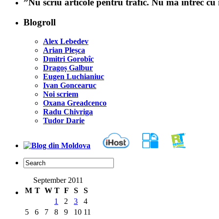
”Nu scriu articole pentru trafic. Nu mă întrec c
Blogroll
Alex Lebedev
Arian Pleșca
Dmitri Gorobîc
Dragoș Galbur
Eugen Luchianiuc
Ivan Goncearuc
Noi scriem
Oxana Greadcenco
Radu Chivriga
Tudor Darie
September 2011
M
T
W
T
F
S
S
1
2
3
4
5
6
7
8
9
10
11