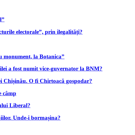
l”
urile electorale”, prin ilegalități?
ou monument, la Botanica”
ilei a fost numit vice-guvernator la BNM?
iei Chișinău. O fi Chirtoacă gospodar?
pe câmp
ului Liberal?
iilor. Unde-i bormașina?