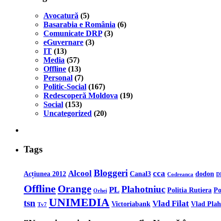
Avocatură
(5)
Basarabia e România
(6)
Comunicate DRP
(3)
eGuvernare
(3)
IT
(13)
Media
(57)
Offline
(13)
Personal
(7)
Politic-Social
(167)
Redescoperă Moldova
(19)
Social
(153)
Uncategorized
(20)
Tags
Bloggeri
Alcool
cca
Acțiunea 2012
Canal3
dodon
Codreanca
D
Offline
Orange
Plahotniuc
PL
Politia Rutiera
Po
Orhei
UNIMEDIA
tsn
Vlad Filat
Victoriabank
Vlad Plah
Tv7