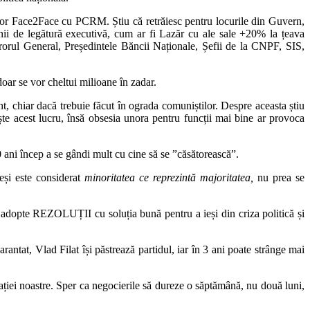
iilor Face2Face cu PCRM. Știu că retrăiesc pentru locurile din Guvern,
nii de legătură executivă, cum ar fi Lazăr cu ale sale +20% la țeava
urorul General, Președintele Băncii Naționale, Șefii de la CNPF, SIS,
oar se vor cheltui milioane în zadar.
ant, chiar dacă trebuie făcut în ograda comuniștilor. Despre aceasta știu
ște acest lucru, însă obsesia unora pentru funcții mai bine ar provoca
 ani încep a se gândi mult cu cine să se ”căsătorească”.
eși este considerat
minoritatea ce reprezintă majoritatea,
nu prea se
e adopte REZOLUȚII cu soluția bună pentru a ieși din criza politică și
arantat, Vlad Filat își păstrează partidul, iar în 3 ani poate strânge mai
ocrației noastre. Sper ca negocierile să dureze o săptămână, nu două luni,