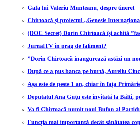
Gafa lui Valeriu Munteanu, despre tineret
Chirtoacă și proiectul „Genesis Internaționa
(DOC Secret) Dorin Chirtoacă își achită ”fact
JurnalTV în prag de faliment?
”Dorin Chirtoacă inaugurează astăzi un n
După ce a pus banca pe burtă, Aureliu Cinc
Așa este de peste 1 an, chiar în fața Primăr
Deputatul Ana Guțu este invitată la Bălți, 
Va fi Chirtoacă numit noul Bufon al Partid
Funcția mai importantă decât sănătatea cop