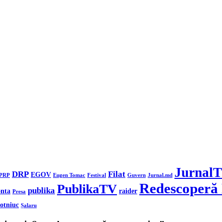
Jurnal
DRP
Filat
EGOV
PRP
Eugen Tomac
Festival
Guvern
Jurnal.md
Redescoperă
PublikaTV
publika
nta
raider
Presa
otniuc
Șalaru