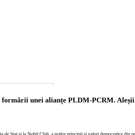
ormării unei alianțe PLDM-PCRM. Aleșii lo
a de Stat și la Nobil Club, a noilor principii și valori democratice din po