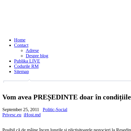
Home
Contact
Adrese
Despre blog
Publika LIVE
Codurile RM
Sitemap
Vom avea PREȘEDINTE doar în condițiile f
September 25, 2011
Politic-Social
Privesc.eu
iHost.md
Posibil că de mâine încep lungile și plictisitoarele negocieri la Reședinț