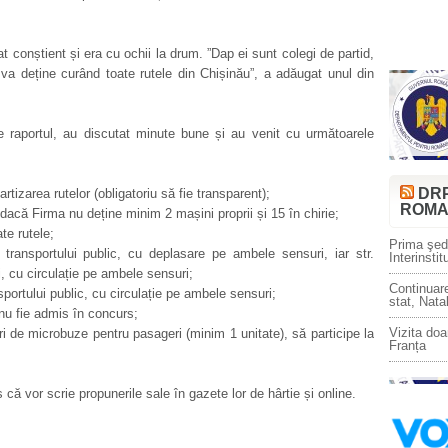
t conștient și era cu ochii la drum. ”Dap ei sunt colegi de partid,
va deține curând toate rutele din Chișinău”, a adăugat unul din
lte raportul, au discutat minute bune și au venit cu următoarele
DR
rtizarea rutelor (obligatoriu să fie transparent);
ROMA
 dacă Firma nu deține minim 2 mașini proprii și 15 în chirie;
te rutele;
Prima şedi
 transportului public, cu deplasare pe ambele sensuri, iar str.
Interinsti
i, cu circulație pe ambele sensuri;
Continuare
sportului public, cu circulație pe ambele sensuri;
stat, Nata
 nu fie admis în concurs;
Vizita doa
ri de microbuze pentru pasageri (minim 1 unitate), să participe la
Franța
 că vor scrie propunerile sale în gazete lor de hârtie și online.