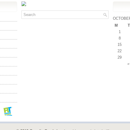
OCTOBER
M
T
1
8
15
22
29
«