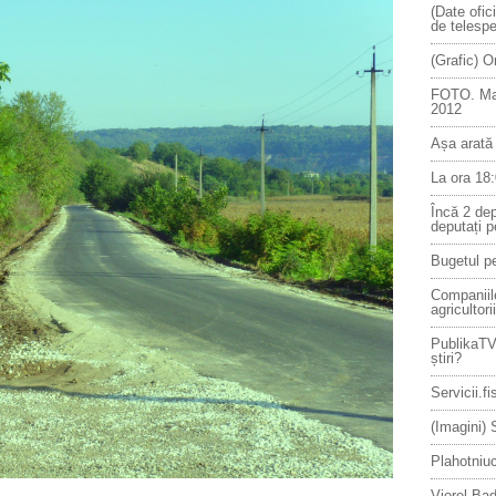
(Date ofic
de telespe
(Grafic) 
FOTO. Mar
2012
Așa arat
La ora 18:
Încă 2 dep
deputați p
Bugetul pe
Companiil
agricultorii
PublikaTV
știri?
Servicii.f
(Imagini)
Plahotniu
Viorel Ba