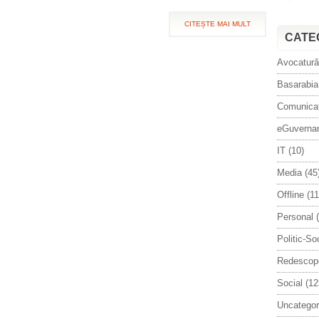
CITEȘTE MAI MULT
CATE
Avocatură
Basarabia
Comunica
eGuverna
IT
(10)
Media
(45
Offline
(11
Personal
(
Politic-So
Redescop
Social
(12
Uncategor