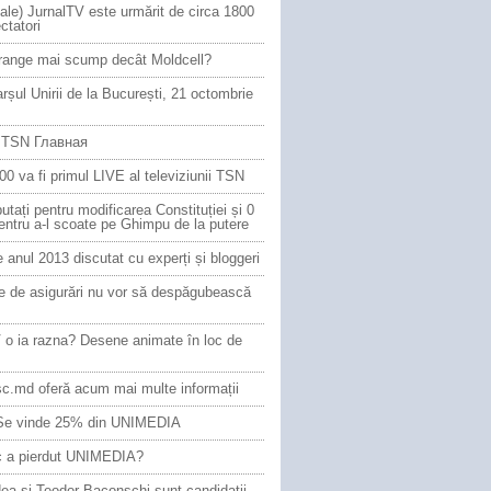
iale) JurnalTV este urmărit de circa 1800
ctatori
Orange mai scump decât Moldcell?
șul Unirii de la București, 21 octombrie
ă TSN Главная
00 va fi primul LIVE al televiziunii TSN
utați pentru modificarea Constituției și 0
entru a-l scoate pe Ghimpu de la putere
 anul 2013 discutat cu experți și bloggeri
e de asigurări nu vor să despăgubească
 o ia razna? Desene animate în loc de
isc.md oferă acum mai multe informații
 Se vinde 25% din UNIMEDIA
c a pierdut UNIMEDIA?
dea și Teodor Baconschi sunt candidații