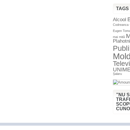
TAGS
B
Alcool
Codreanca
Eugen Tom
M
mai
mită
Plahotn
Publ
Mol
Telev
UNIME
Șalaru
”NU 
TRAFI
SCOP
CUNO