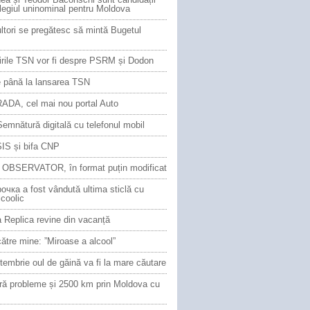
legiul uninominal pentru Moldova
ultori se pregătesc să mintă Bugetul
tirile TSN vor fi despre PSRM și Dodon
le până la lansarea TSN
DA, cel mai nou portal Auto
emnătură digitală cu telefonul mobil
IS și bifa CNP
OBSERVATOR, în format puțin modificat
очкa a fost vândută ultima sticlă cu
lcoolic
 Replica revine din vacanță
 către mine: ”Miroase a alcool”
embrie oul de găină va fi la mare căutare
ără probleme și 2500 km prin Moldova cu