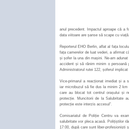
anul precedent. Impactul aproape că a fos
data viitoare are șanse să scape cu viață
Reporterul EHO Berlin, aflat al fața locul
fața camerelor de luat vederi, a afirmat c
și șofer la una din mașini. Ne-am adunat 
accident și să rănim minim o persoană p
Administratorul rutei 122, șoferul implica
Vice-primarul a reacționat imediat și a 
iar microbuzul să fie dus la minim 2 km 
care au blocat tot centrul orașului și 
protecție. Muncitorii de la Salubritate 
protecție este interzis accesul”.
Comisariatul de Poliție Centru va exam
salubritate vor pleca acasă. Polițiștilor 
17:00, după care sunt liber-profesioniști ș