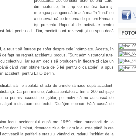
producerea accidentului este șoferul care,
din neatenție, în timp ce număra banii și
împingea pasagerii să treacă mai în ”fund” nu
a observat că pe trecerea de pietoni Primarul
își prezenta Raportul de activitate pentru
t fatal pentru edil. Dar, medicii sunt rezervați și nu spun dacă
FOTOG
.
ui, a reușit să întrebe pe șofer despre cele întâmplate. Acesta, în
ă de fapt nu regretă accidentul produs. ”Sunt administratorul rutei
cu colectivul, iar eu am decis să producem în fiecare zi câte un
ână când vom obține taxa de 5 lei pentru o călătorie”, a spus
t în accident, pentru EHO Berlin.
solicitat să fie spălată strada de urmele rămase după accident,
distanță. Ca prin minune, Autosalubritatea a trimis 200 echipaje
nu au permis accesul polițiștilor, pe motiv că nu au cască de
au afișat indicatoare cu textul: ”Curățim copacii. Fără cască de
ina locul accidentului după ora 16:59, când muncitorii de la
rămâne doar 1 minut, deoarece ziua de lucru la ei este până la ora
i activează la periferiile orașului vânând cu radarul închiriat de la