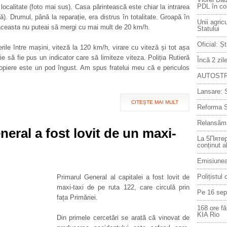
PDL în co
localitate (foto mai sus). Casa părintească este chiar la intrarea
ă). Drumul, până la reparație, era distrus în totalitate. Groapă în
Unii agric
a aceasta nu puteai să mergi cu mai mult de 20 km/h.
Statului
Oficial: Ș
rile între mașini, viteză la 120 km/h, virare cu viteză și tot așa
 să fie pus un indicator care să limiteze viteza. Poliția Rutieră
Încă 2 zi
ropiere este un pod îngust. Am spus fratelui meu că e periculos
AUTOSTRA
Lansare: S
CITEȘTE MAI MULT
Reforma S
Relansăm 
eral a fost lovit de un maxi-
La 5Пятер
conținut a
Emisiunea
Polițistul
Primarul General al capitalei a fost lovit de
maxi-taxi de pe ruta 122, care circulă prin
Pe 16 sept
fața Primăriei.
168 ore f
KIA Rio
Din primele cercetări se arată că vinovat de