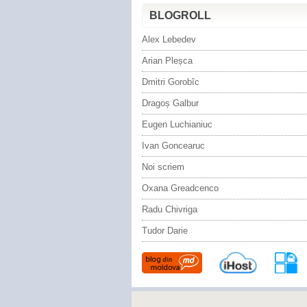
BLOGROLL
Alex Lebedev
Arian Pleșca
Dmitri Gorobîc
Dragoș Galbur
Eugen Luchianiuc
Ivan Goncearuc
Noi scriem
Oxana Greadcenco
Radu Chivriga
Tudor Darie