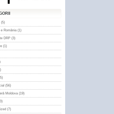
GORII
(5)
 e România
(1)
te DRP
(3)
re
(1)
)
)
5)
cial
(56)
eră Moldova
(19)
3)
ized
(7)