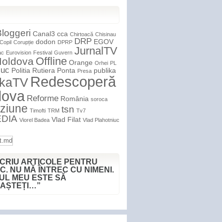
loggeri
Canal3
cca
Chirtoacă
Chisinau
DRP
dodon
EGOV
Copil
Corupție
DPRP
JurnalTV
ac
Eurovision
Festival
Guvern
Offline
oldova
Orange
Orhei
PL
iuc
Politia Rutiera
Ponta
publika
Presa
Redescoperă
ikaTV
dova
Reforme
România
soroca
iziune
tsn
Timofti
TRM
Tv7
DIA
Vlad Filat
Viorel Badea
Vlad Plahotniuc
SCRIU ARTICOLE PENTRU
C. NU MĂ ÎNTREC CU NIMENI.
UL MEU ESTE SĂ
AȘTEȚI…”