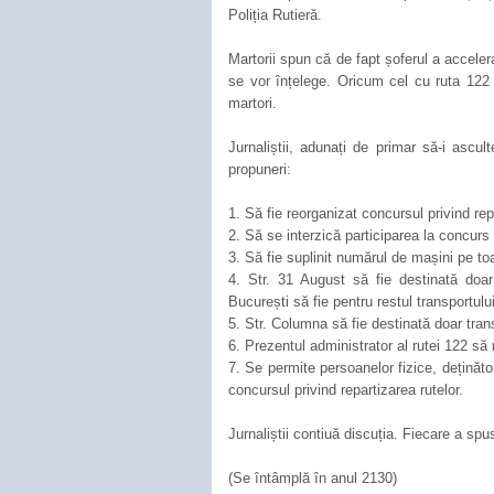
Poliția Rutieră.
Martorii spun că de fapt șoferul a accelera
se vor înțelege. Oricum cel cu ruta 122 
martori.
Jurnaliștii, adunați de primar să-i ascu
propuneri:
1. Să fie reorganizat concursul privind repa
2. Să se interzică participarea la concurs
3. Să fie suplinit numărul de mașini pe toa
4. Str. 31 August să fie destinată doar
București să fie pentru restul transportulu
5. Str. Columna să fie destinată doar tran
6. Prezentul administrator al rutei 122 să
7. Se permite persoanelor fizice, deținăto
concursul privind repartizarea rutelor.
Jurnaliștii contiuă discuția. Fiecare a spus
(Se întâmplă în anul 2130)