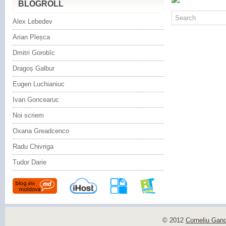
BLOGROLL
Alex Lebedev
Arian Pleșca
Dmitri Gorobîc
Dragoș Galbur
Eugen Luchianiuc
Ivan Goncearuc
Noi scriem
Oxana Greadcenco
Radu Chivriga
Tudor Darie
© 2012
Corneliu Gan