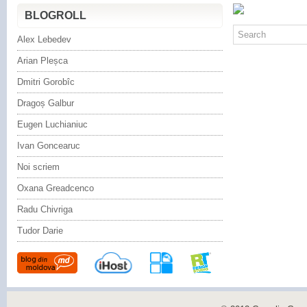
BLOGROLL
Alex Lebedev
Arian Pleșca
Dmitri Gorobîc
Dragoș Galbur
Eugen Luchianiuc
Ivan Goncearuc
Noi scriem
Oxana Greadcenco
Radu Chivriga
Tudor Darie