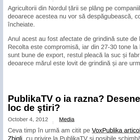
Agricultorii din Nordul țării se plâng pe companii
deoarece acestea nu vor să despăgubească, co
încheiate.
Anul acest au fost afectate de grindină sute de
Recolta este compromisă, iar din 27-30 tone la 
sunt bune de export, restul pleacă la suc și fab
deoarece mărul este lovit de grindină și are urme
PublikaTV o ia razna? Desene
loc de știri?
October 4, 2012
Media
Ceva timp în urmă am citit pe
VoxPublika artico
Zbigli
, cu privire la PublikaTV și posibile schimb