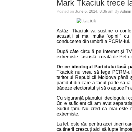
Mark Tkaciuk trece la
Posted on
June 6, 2014, 8:36 am
By
Admin
Astăzi Tkaciuk va susține o confe
acuzații și mai multe ”opinii” cu
conducerea din umbră a PCRM-lui.
După câte circulă pe internet și TV
extremiste, fascistă, creată de Petr
De ce ideologul Partidului lasă 
Tkaciuk nu vrea să lege PCRM-ul 
teritoriul Republicii Moldova până 
partidul din care a făcut parte să i
trădeze electoratul și să o apuce în a
Cu siguranță planului ideologului c
Or, e suficient că am avut separatiș
Sudul țării. Nu cred că mai este n
extremiste.
La fel, este rău pentru acei tineri 
ca tinerii crescuți aici să lupte împo