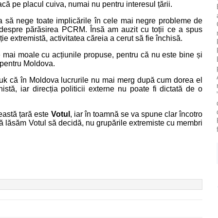
acă pe placul cuiva, numai nu pentru interesul țării.
a să nege toate implicările în cele mai negre probleme de
despre părăsirea PCRM. Însă am auzit cu toții ce a spus
e extremistă, activitatea căreia a cerut să fie închisă.
mai moale cu acțiunile propuse, pentru că nu este bine și
 pentru Moldova.
iuk că în Moldova lucrurile nu mai merg după cum dorea el
tă, iar direcția politicii externe nu poate fi dictată de o
eastă țară este
Votul
, iar în toamnă se va spune clar încotro
ă lăsăm Votul să decidă, nu grupările extremiste cu membri