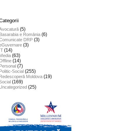
Categorii
(5)
Avocatură
(6)
Basarabia e România
(3)
Comunicate DRP
(3)
eGuvernare
(14)
IT
(63)
Media
(14)
Offline
(7)
Personal
(255)
Politic-Social
(19)
Redescoperă Moldova
(169)
Social
(25)
Uncategorized