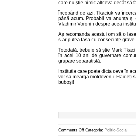
care nu știe nimic altceva decât să f
Începând de azi, Tkaciuk va încerc
până acum. Probabil va anunța și 
Vladimir Voronin despre acea instituți
Aș recomanda acestui om să o lase 
s-ar putea lăsa cu consecințe grave
Totodată, trebuie să știe Mark Tkac
în acei 10 ani de guvernare comunis
grupare separatistă.
Instituția care poate dicta ceva în ac
vor să meargă moldovenii. Haideți s
buboși!
Comments Off
Categoria:
Politic-Social