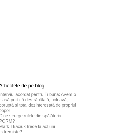
Articolele de pe blog
Interviul acordat pentru Tribuna: Avem o
clasă politică destrăbălată, bolnavă,
coruptă și total dezinteresată de propriul
popor
Cine scurge rufele din spălătoria
PCRM?
Mark Tkaciuk trece la acțiuni
extremiste?