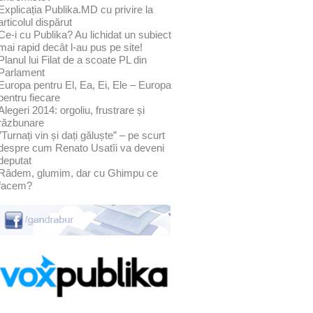
Explicația Publika.MD cu privire la
articolul dispărut
Ce-i cu Publika? Au lichidat un subiect
mai rapid decât l-au pus pe site!
Planul lui Filat de a scoate PL din
Parlament
Europa pentru El, Ea, Ei, Ele – Europa
pentru fiecare
Alegeri 2014: orgoliu, frustrare și
răzbunare
”Turnați vin și dați găluște” – pe scurt
despre cum Renato Usatîi va deveni
deputat
Râdem, glumim, dar cu Ghimpu ce
facem?