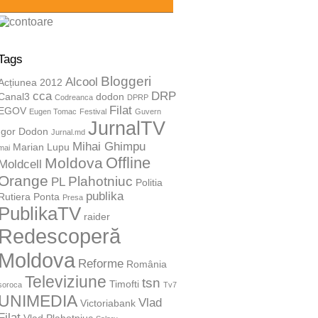
Tags
Bloggeri
Alcool
Acțiunea 2012
cca
DRP
Canal3
dodon
Codreanca
DPRP
Filat
EGOV
Eugen Tomac
Festival
Guvern
JurnalTV
Igor Dodon
Jurnal.md
Mihai Ghimpu
Marian Lupu
mai
Offline
Moldova
Moldcell
Orange
Plahotniuc
PL
Politia
publika
Rutiera
Ponta
Presa
PublikaTV
raider
Redescoperă
Moldova
Reforme
România
Televiziune
tsn
Timofti
soroca
Tv7
UNIMEDIA
Vlad
Victoriabank
Filat