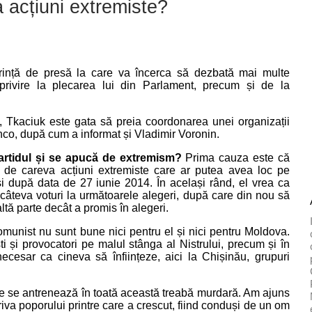
 acțiuni extremiste?
rință de presă la care va încerca să dezbată mai multe
 privire la plecarea lui din Parlament, precum și de la
, Tkaciuk este gata să preia coordonarea unei organizații
enco, după cum a informat și Vladimir Voronin.
partidul și se apucă de extremism?
Prima cauza este că
de careva acțiuni extremiste care ar putea avea loc pe
și după data de 27 iunie 2014. În același rând, el vrea ca
a câteva voturi la următoarele alegeri, după care din nou să
ltă parte decât a promis în alegeri.
omunist nu sunt bune nici pentru el și nici pentru Moldova.
ti și provocatori pe malul stânga al Nistrului, precum și în
ecesar ca cineva să înființeze, aici la Chișinău, grupuri
care se antrenează în toată această treabă murdară. Am ajuns
triva poporului printre care a crescut, fiind conduși de un om