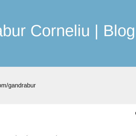
bur Corneliu | Blog
com/gandrabur