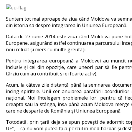
Suntem tot mai aproape de ziua când Moldova va semna
din istoria sa despre integrarea în Uniunea Europeană.
Data de 27 iunie 2014 este ziua când Moldova pune hotă
Europene, asigurând astfel continuarea parcursului încep
nou reluat și mers cu multe greutăți.
Pentru integrarea europeană a Moldovei au muncit num
inclusiv și cei din opoziție, care uneori par să fie pent
târziu cum au contribuit și ei foarte activ).
Acum, la câteva zile distanță până la semnarea documen
încing spiritele. Unii cer anularea parafării acorduril
național. Noi înțelegem problemele lor, pentru că fie
dreapta sau la stânga, însă până acum Moldova merge sp
care ne desparte de România și Uniunea Europeană.
Totodată, prin țară deja se spun povești de adormit copi
UE”, – că nu vom putea tăia porcul în mod barbar și dest