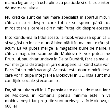
mânca legume și fructe pline cu pesticide și erbicide inte
dăunătoare, altele.
Nu cred că sunt cel mai mare specialist în spartul mituri
câteva mituri despre care tot ce se spune până acu
mirositoare și care ies din nimic. Puteți citi despre aceste
Întorcându-mă la titlul acestui articol, vreau să spun că
și va găsi un loc de muncă bine plătit în mai multe țări 
acum. Ea va putea merge la magazine bune de haine, bij
câteva magazine scumpe din Moldova. Ei vor putea mer
Prutului, sau chiar undeva în Delta Dunării, fără să mai ai
vor merge la distracții în țări europene, iar când soții vor 
Paris într-o mică vacanță. Aceasta este doar o mică descr
care vor fi după integrarea Moldovei în UE, însă sunt mul
condițiile sociale și economice.
Da, să nu uităm că în UE pensia este destul de mare, iar c
de Moldova, în România, pensia minimă este în val
moldovenești, iar prețurile sunt aceleași ca în Moldova,
600 lei.