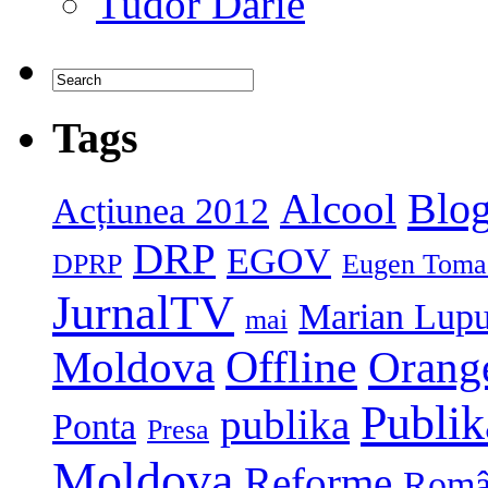
Tudor Darie
Tags
Blog
Alcool
Acțiunea 2012
DRP
EGOV
DPRP
Eugen Toma
JurnalTV
Marian Lup
mai
Moldova
Offline
Orang
Publi
publika
Ponta
Presa
Moldova
Reforme
Româ