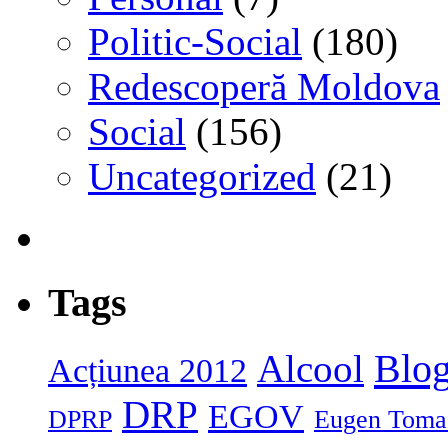
Politic-Social
(180)
Redescoperă Moldova
Social
(156)
Uncategorized
(21)
Tags
Blog
Alcool
Acțiunea 2012
DRP
EGOV
DPRP
Eugen Toma