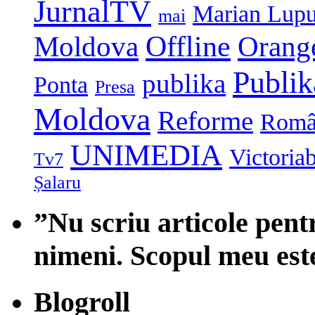
JurnalTV
Marian Lup
mai
Moldova
Offline
Orang
Publi
publika
Ponta
Presa
Moldova
Reforme
Româ
UNIMEDIA
Victoria
Tv7
Șalaru
”Nu scriu articole pent
nimeni. Scopul meu est
Blogroll