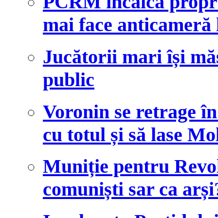
PCRM încalcă propriu
mai face anticameră 
Jucătorii mari își mă
public
Voronin se retrage în
cu totul și să lase M
Muniție pentru Revol
comuniști sar ca arși