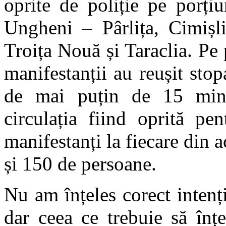
oprite de poliție pe porți
Ungheni – Pârlița, Cimișl
Troița Nouă și Taraclia. Pe
manifestanții au reușit stop
de mai puțin de 15 minu
circulația fiind oprită p
manifestanți la fiecare din ac
și 150 de persoane.
Nu am înțeles corect intenț
dar ceea ce trebuie să înț