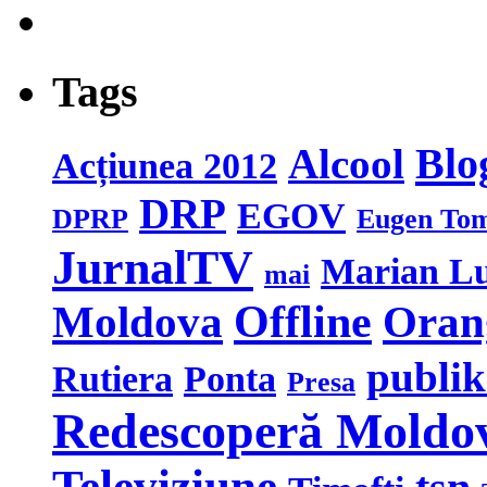
Tags
Blo
Alcool
Acțiunea 2012
DRP
EGOV
DPRP
Eugen To
JurnalTV
Marian L
mai
Moldova
Offline
Oran
publi
Rutiera
Ponta
Presa
Redescoperă Moldo
Televiziune