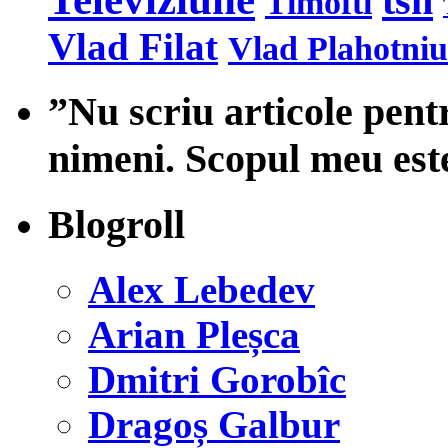
tsn
Timofti
Vlad Filat
Vlad Plahotniu
”Nu scriu articole pent
nimeni. Scopul meu est
Blogroll
Alex Lebedev
Arian Pleșca
Dmitri Gorobîc
Dragoș Galbur