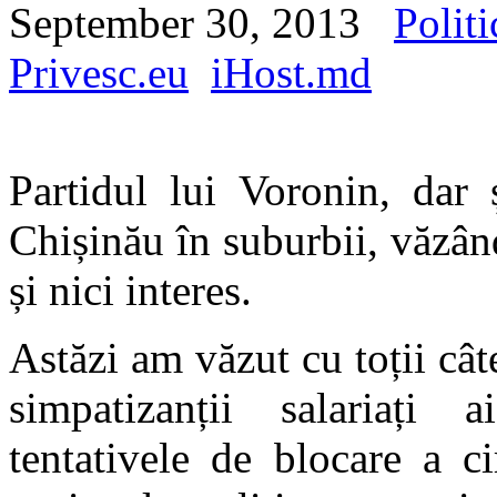
September 30, 2013
Politi
Privesc.eu
iHost.md
Partidul lui Voronin, dar 
Chișinău în suburbii, văzând
și nici interes.
Astăzi am văzut cu toții cât
simpatizanții salariați 
tentativele de blocare a c