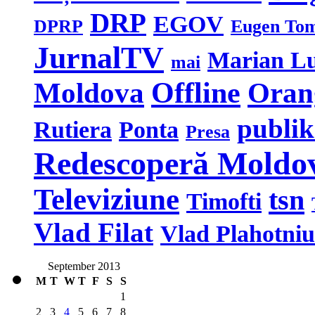
DRP
EGOV
DPRP
Eugen To
JurnalTV
Marian L
mai
Moldova
Offline
Oran
publi
Rutiera
Ponta
Presa
Redescoperă Moldo
Televiziune
tsn
Timofti
Vlad Filat
Vlad Plahotniu
September 2013
M
T
W
T
F
S
S
1
2
3
4
5
6
7
8