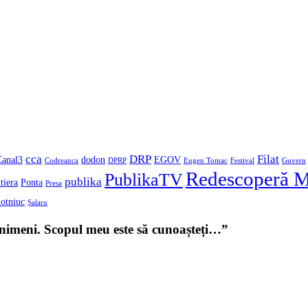
cca
DRP
Filat
Canal3
dodon
EGOV
Codreanca
DPRP
Eugen Tomac
Festival
Guvern
Redescoperă 
PublikaTV
publika
tiera
Ponta
Presa
otniuc
Șalaru
u nimeni. Scopul meu este să cunoașteți…”