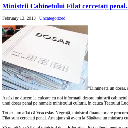
Miniștrii Cabinetului Filat cercetați pena
February 13, 2013
Uncategorized
”Dimineață un dosar, s
Astăzi ne ducem la culcare cu noi informații despre miniștrii cabinetulu
unui dosar penal pe numele ministrului culturii, în cauza Teatrului Luc
Tot azi am aflat că Veaceslav Negruță, ministrul finanțelor are procuro
Filat sunt cercetați penal. Am ajuns să avem la Sănătate un ministru cu 
Să nu uităm că fostul ministrul de la Educație a fost eliberat pentru pr