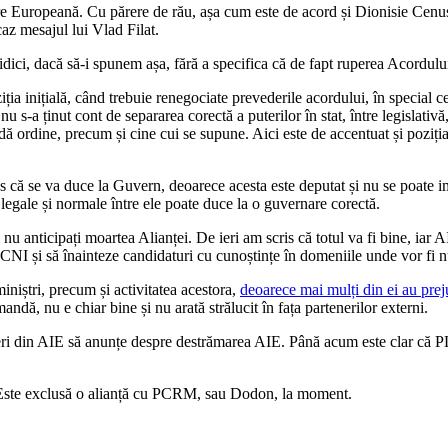
rare Europeană. Cu părere de rău, așa cum este de acord și Dionisie Cenu
caz mesajul lui Vlad Filat.
uridici, dacă să-i spunem așa, fără a specifica că de fapt ruperea Acordul
a inițială, când trebuie renegociate prevederile acordului, în special ce ț
u s-a ținut cont de separarea corectă a puterilor în stat, între legislativ
dă ordine, precum și cine cui se supune. Aici este de accentuat și poziț
s că se va duce la Guvern, deoarece acesta este deputat și nu se poate im
i legale și normale între ele poate duce la o guvernare corectă.
 nu anticipați moartea Alianței. De ieri am scris că totul va fi bine, iar 
NI și să înainteze candidaturi cu cunoștințe în domeniile unde vor fi num
niștri, precum și activitatea acestora,
deoarece mai mulți din ei au preju
ndă, nu e chiar bine și nu arată strălucit în fața partenerilor externi.
lideri din AIE să anunțe despre destrămarea AIE. Până acum este clar că P
 Este exclusă o alianță cu PCRM, sau Dodon, la moment.