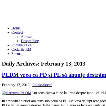
Home
Contact
Adrese
Despre blog
Publika LIVE
Codurile RM
Sitemap
Daily Archives:
February 13, 2013
PLDM vrea ca PD și PL să anunțe destrăm
February 13, 2013
Politic-Social
Am scris câteva clipe în urmă despre faptul că PLD
În articolul anterior am atins subiectul că PLDM vrea de fapt renegocie
PD și PL să anunțe despre destrămarea AIE2 apoi să facă o alianță cu