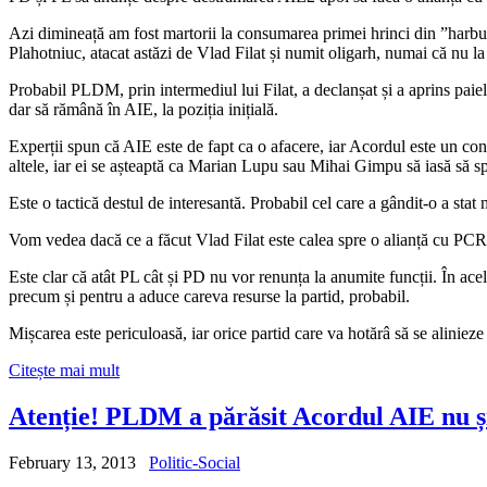
Azi dimineață am fost martorii la consumarea primei hrinci din ”harb
Plahotniuc, atacat astăzi de Vlad Filat și numit oligarh, numai că nu la 
Probabil PLDM, prin intermediul lui Filat, a declanșat și a aprins paie
dar să rămână în AIE, la poziția inițială.
Experții spun că AIE este de fapt ca o afacere, iar Acordul este un cont
altele, iar ei se așteaptă ca Marian Lupu sau Mihai Gimpu să iasă să 
Este o tactică destul de interesantă. Probabil cel care a gândit-o a st
Vom vedea dacă ce a făcut Vlad Filat este calea spre o alianță cu PCRM
Este clar că atât PL cât și PD nu vor renunța la anumite funcții. În a
precum și pentru a aduce careva resurse la partid, probabil.
Mișcarea este periculoasă, iar orice partid care va hotărâ să se alin
Citește mai mult
Atenție! PLDM a părăsit Acordul AIE nu ș
February 13, 2013
Politic-Social