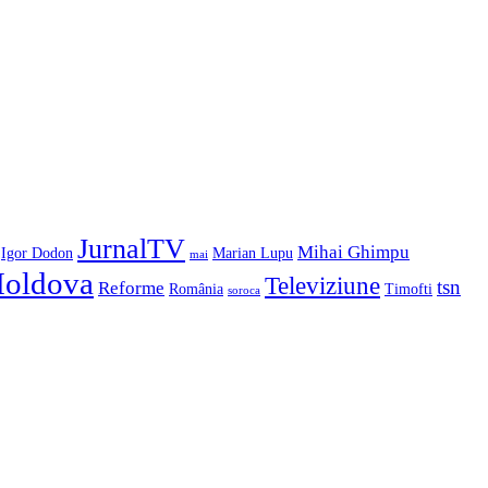
JurnalTV
Mihai Ghimpu
Igor Dodon
Marian Lupu
mai
Moldova
Televiziune
tsn
Reforme
România
Timofti
soroca