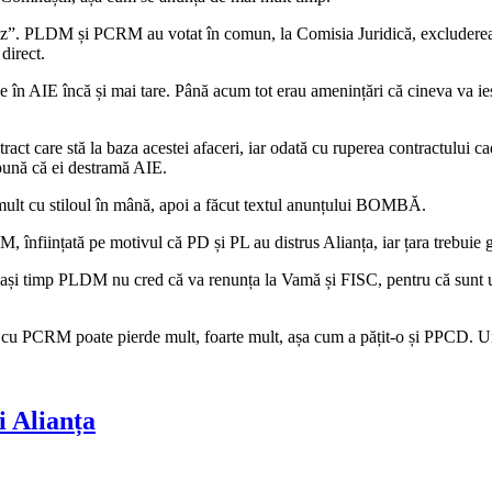
uz”. PLDM și PCRM au votat în comun, la Comisia Juridică, excluderea 
direct.
le în AIE încă și mai tare. Până acum tot erau amenințări că cineva va ie
ract care stă la baza acestei afaceri, iar odată cu ruperea contractului 
spună că ei destramă AIE.
at mult cu stiloul în mână, apoi a făcut textul anunțului BOMBĂ.
, înființată pe motivul că PD și PL au distrus Alianța, iar țara trebuie
celași timp PLDM nu cred că va renunța la Vamă și FISC, pentru că sunt 
ieze cu PCRM poate pierde mult, foarte mult, așa cum a pățit-o și PPCD.
i Alianța