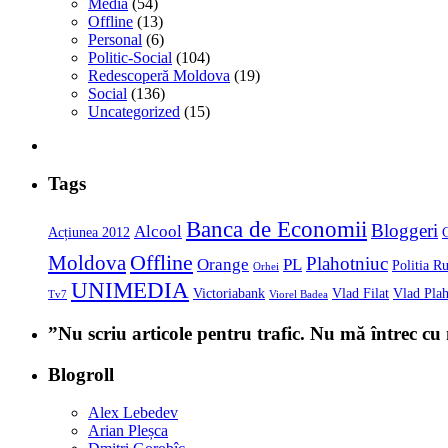
Media
(54)
Offline
(13)
Personal
(6)
Politic-Social
(104)
Redescoperă Moldova
(19)
Social
(136)
Uncategorized
(15)
Tags
Banca de Economii
Bloggeri
Alcool
Acțiunea 2012
Offline
Moldova
Plahotniuc
Orange
PL
Politia Ru
Orhei
UNIMEDIA
Victoriabank
Vlad Filat
Vlad Plah
Tv7
Viorel Badea
”Nu scriu articole pentru trafic. Nu mă întrec c
Blogroll
Alex Lebedev
Arian Pleșca