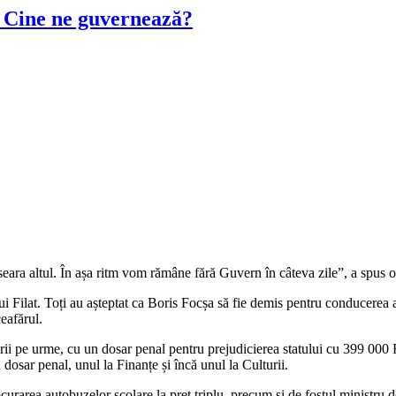
l. Cine ne guvernează?
eara altul. În așa ritm vom rămâne fără Guvern în câteva zile”, a spus 
i Filat. Toți au așteptat ca Boris Focșa să fie demis pentru conducerea a
eafărul.
rii pe urme, cu un dosar penal pentru prejudicierea statului cu 399 000 E
dosar penal, unul la Finanțe și încă unul la Culturii.
ocurarea autobuzelor școlare la preț triplu, precum și de fostul ministru