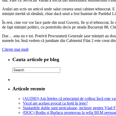
stat. Pare că Serviciul Vamal a trecut din subordinea Ministerului Fin
Astăzi am scris un articol unde salut crearea unui cabinet tehnocrat. 
miniștri merită să rămână, chiar dacă unul a fost înaintat de Partidul
În rest, cine vor vor face parte din noul Guvern, fie și el tehnocrat, î
de fapt miniștri politici, cu portofoliu decis pe strada București 88, Ch
Dar… asta nu e tot. Potrivit Procuraturii Generale șase miniștri au dosa
numele lor, însă vedem că jumătate din Cabinetul Filat 2 este creat din
Citește mai mult
Cauta articole pe blog
Articole recente
(AUDIO) Am înțeles că principiul de colhoz încă este val
Vicol are același avocat ca hoții în lege?
Stadardele duble sunt periculoase, inclusiv pentru Vlad Fi
(DOC) Bodiu și Burlacu promovau la șefia BEM persoane 