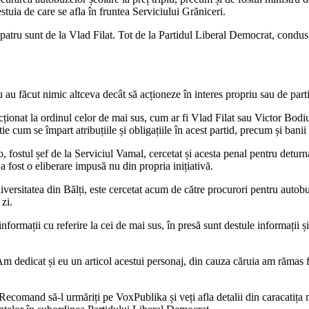
uia de care se afla în fruntea Serviciului Grăniceri.
r patru sunt de la Vlad Filat. Tot de la Partidul Liberal Democrat, condus 
u făcut nimic altceva decât să acționeze în interes propriu sau de part
ționat la ordinul celor de mai sus, cum ar fi Vlad Filat sau Victor Bod
 cum se împart atribuțiile și obligațiile în acest partid, precum și banii 
ostul șef de la Serviciul Vamal, cercetat și acesta penal pentru deturna
a fost o eliberare impusă nu din propria inițiativă.
versitatea din Bălți, este cercetat acum de către procurori pentru autobuz
 zi.
formații cu referire la cei de mai sus, în presă sunt destule informații 
 dedicat și eu un articol acestui personaj, din cauza căruia am rămas făr
ecomand să-l urmăriți pe VoxPublika și veți afla detalii din caracatița n