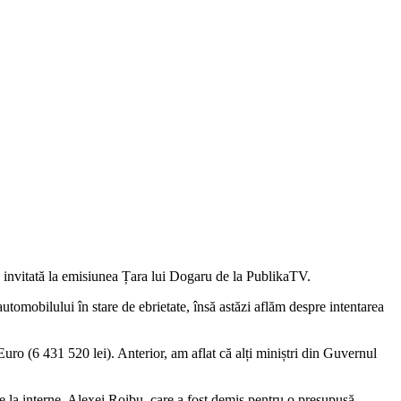
o invitată la emisiunea Țara lui Dogaru de la PublikaTV.
utomobilului în stare de ebrietate, însă astăzi aflăm despre intentarea
uro (6 431 520 lei). Anterior, am aflat că alți miniștri din Guvernul
 de la interne, Alexei Roibu, care a fost demis pentru o presupusă