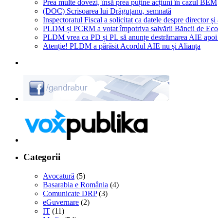
Prea multe dovezi, însă prea puține acțiuni în cazul BEM
(DOC) Scrisoarea lui Drăguțanu, semnată
Inspectoratul Fiscal a solicitat ca datele despre director ș
PLDM și PCRM a votat împotriva salvării Băncii de Ec
PLDM vrea ca PD și PL să anunțe destrămarea AIE apoi
Atenție! PLDM a părăsit Acordul AIE nu și Alianța
Categorii
Avocatură
(5)
Basarabia e România
(4)
Comunicate DRP
(3)
eGuvernare
(2)
IT
(11)