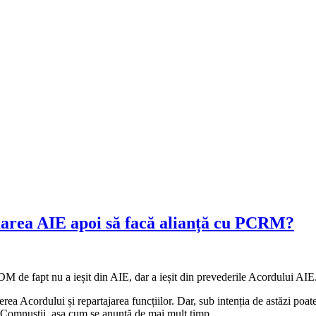
area AIE apoi să facă alianță cu PCRM?
M de fapt nu a ieșit din AIE, dar a ieșit din prevederile Acordului AIE
rea Acordului și repartajarea funcțiilor. Dar, sub intenția de astăzi po
 Comnuștii, așa cum se anunță de mai mult timp.