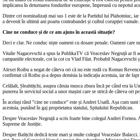
implicarea în deturnarea fondurilor europene, împreună cu nepotul acest
Dintre cei nominalizați mai sus 1 este de la Partidul lui Plahotniuc, ia
a devenit în ultimii ani poarta contrabandei și cuibul corupției vamale.
Cine ne conduce și de ce am ajuns în această situație?
Deci e clar. Ne conduc niște oameni cu dosare penale. Oameni care nu a
Vitalie Nagacevschi a spus la PublikaTV că Veaceslav Negruță ar fi ac
campaniile electorale, cot la cot cu Vlad Filat. Probabil Nagacevschi știe
Alexei Roibu a negat de câteva ori că nu este rudă cu Roman Revenco, f
confirmat că Roibu și-a depus demisia la indicația acestuia, iar de fapt 
Celălalt, Șleahtițchi, asupra căruia musca zbura încă pe când era la Uni
punerea în serviciul social a unor mașini care se strică de câteva ori pe
În același rând ”cine ne conduce” este și Andrei Usatîi. Așa cum sunt in
acestuia, punând în gaj proprietatea statului, Spitalului Republican.
Despre Veaceslav Negruță a scris foarte bine colegul Andrei Fornea. Am
Supreme de Justiție.
Despre Balițchi dedică texte mari și multe colegul Veaceslav Balacci. R