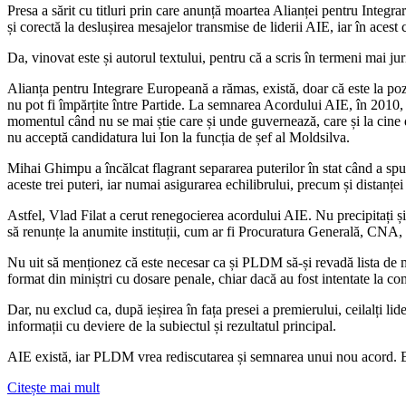
Presa a sărit cu titluri prin care anunță moartea Alianței pentru Integ
și corectă la deslușirea mesajelor transmise de liderii AIE, iar în acest 
Da, vinovat este și autorul textului, pentru că a scris în termeni mai j
Alianța pentru Integrare Europeană a rămas, există, doar că este la poziți
nu pot fi împărțite între Partide. La semnarea Acordului AIE, în 2010, n
momentul când nu se mai știe care și unde guvernează, care și la cine 
nu acceptă candidatura lui Ion la funcția de șef al Moldsilva.
Mihai Ghimpu a încălcat flagrant separarea puterilor în stat când a spu
aceste trei puteri, iar numai asigurarea echilibrului, precum și distanțe
Astfel, Vlad Filat a cerut renegocierea acordului AIE. Nu precipitați și
să renunțe la anumite instituții, cum ar fi Procuratura Generală, CNA, C
Nu uit să menționez că este necesar ca și PLDM să-și revadă lista de mi
format din miniștri cu dosare penale, chiar dacă au fost intentate la coma
Dar, nu exclud ca, după ieșirea în fața presei a premierului, ceilalți 
informații cu deviere de la subiectul și rezultatul principal.
AIE există, iar PLDM vrea rediscutarea și semnarea unui nou acord.
Citește mai mult