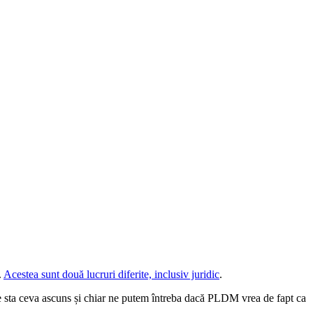
.
Acestea sunt două lucruri diferite, inclusiv juridic
.
ate sta ceva ascuns și chiar ne putem întreba dacă PLDM vrea de fapt ca