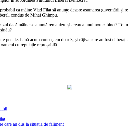
anțelor în subordinea Partidului Liberal Democrat.
E probabil ca mâine Vlad Filat să anunțe despre asumarea guvernării și r
 Liberal, condus de Mihai Ghimpu.
n cazul dacă mâine se anunță remaniere și crearea unui nou cabinet? Tot mi
ișinău?
re penale. Până acum cunoaștem doar 3, și câțiva care au fost eliberați. E
 oameni cu reputație reproșabilă.
abil
lat
care au dus la situația de faliment