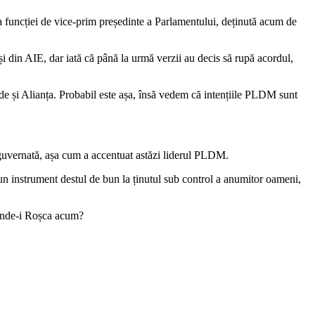
funcției de vice-prim președinte a Parlamentului, deținută acum de
și din AIE, dar iată că până la urmă verzii au decis să rupă acordul,
cade și Alianța. Probabil este așa, însă vedem că intențiile PLDM sunt
 guvernată, așa cum a accentuat astăzi liderul PLDM.
un instrument destul de bun la ținutul sub control a anumitor oameni,
 Unde-i Roșca acum?