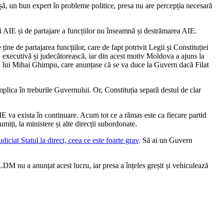
șă, un bun expert în probleme politice, presa nu are percepția necesară
ui AIE și de partajare a funcțiilor nu înseamnă și destrămarea AIE.
ine de partajarea funcțiilor, care de fapt potrivit Legii și Constituției
ă, executivă și judecătorească, iar din acest motiv Moldova a ajuns la
ia lui Mihai Ghimpu, care anunțase că se va duce la Guvern dacă Filat
plica în treburile Guvernului. Or, Constituția separă destul de clar
AIE va exista în continuare. Acum tot ce a rămas este ca fiecare partid
iți, la ministere și alte direcții subordonate.
diciat Statul la direct, ceea ce este foarte grav
. Să ai un Guvern
LDM nu a anunțat acest lucru, iar presa a înțeles greșit și vehiculează