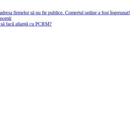
i adresa firmelor să nu fie publice. Comerțul online a fost îngreunat!
onomii
 să facă alianță cu PCRM?