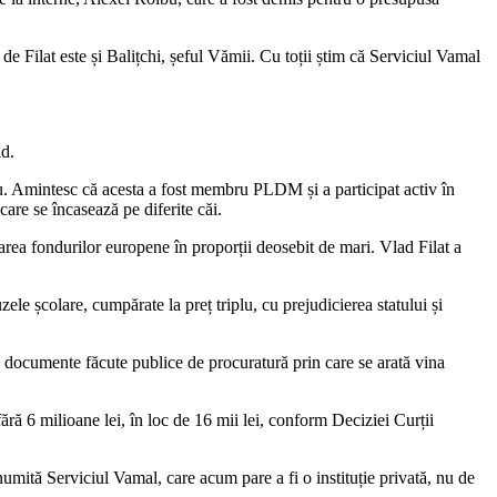
de Filat este și Balițchi, șeful Vămii. Cu toții știm că Serviciul Vamal
id.
iu. Amintesc că acesta a fost membru PLDM și a participat activ în
care se încasează pe diferite căi.
rea fondurilor europene în proporții deosebit de mari. Vlad Filat a
ele școlare, cumpărate la preț triplu, cu prejudicierea statului și
și documente făcute publice de procuratură prin care se arată vina
ă 6 milioane lei, în loc de 16 mii lei, conform Deciziei Curții
umită Serviciul Vamal, care acum pare a fi o instituție privată, nu de