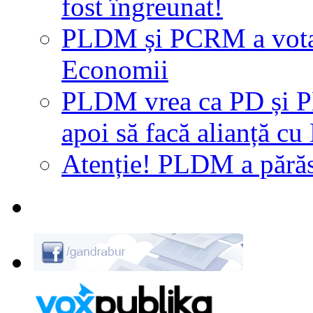
fost îngreunat!
PLDM și PCRM a votat 
Economii
PLDM vrea ca PD și P
apoi să facă alianță 
Atenție! PLDM a părăs