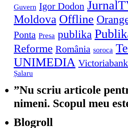
Jurnal
Igor Dodon
Guvern
Moldova
Offline
Orang
Publi
publika
Ponta
Presa
Te
Reforme
România
soroca
UNIMEDIA
Victoriabank
Șalaru
”Nu scriu articole pent
nimeni. Scopul meu est
Blogroll