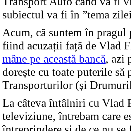
Transport Auto când va fi v
subiectul va fi în ”tema zile
Acum, că suntem în pragul 
fiind acuzații față de Vlad 
mâne pe această bancă
, azi 
dorește cu toate puterile s
Transporturilor (și Drumuril
La câteva întâlniri cu Vlad Fi
televiziune, întrebam care es
întreprindere și de ce nu se