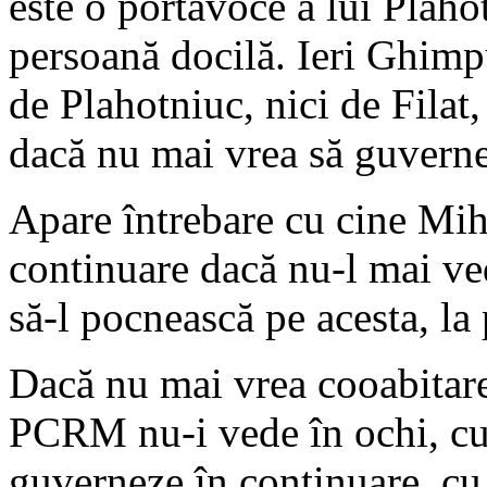
este o portavoce a lui Plaho
persoană docilă. Ieri Ghimp
de Plahotniuc, nici de Filat,
dacă nu mai vrea să guvernez
Apare întrebare cu cine Mi
continuare dacă nu-l mai ved
să-l pocnească pe acesta, la 
Dacă nu mai vrea cooabitar
PCRM nu-i vede în ochi, cu
guverneze în continuare, c