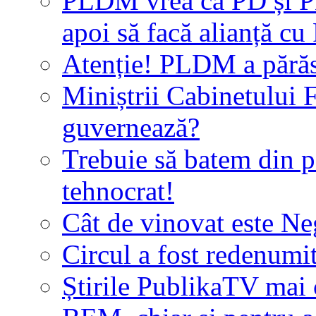
PLDM vrea ca PD și P
apoi să facă alianță 
Atenție! PLDM a părăs
Miniștrii Cabinetului F
guvernează?
Trebuie să batem din 
tehnocrat!
Cât de vinovat este Neg
Circul a fost redenumi
Știrile PublikaTV mai 