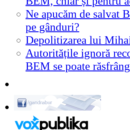
BEM, chiar și pentru a
Ne apucăm de salvat B
pe gânduri?
Depolitizarea lui Mih
Autoritățile ignoră re
BEM se poate răsfrânge