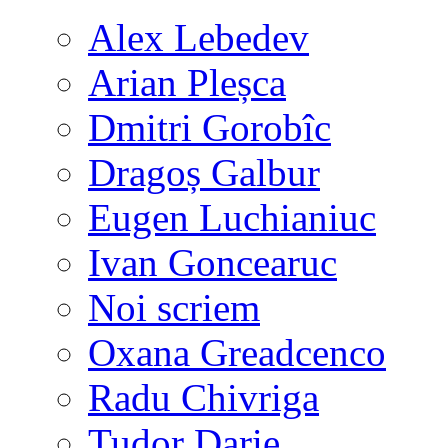
Alex Lebedev
Arian Pleșca
Dmitri Gorobîc
Dragoș Galbur
Eugen Luchianiuc
Ivan Goncearuc
Noi scriem
Oxana Greadcenco
Radu Chivriga
Tudor Darie