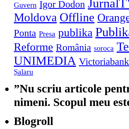
Jurnal
Igor Dodon
Guvern
Moldova
Offline
Orang
Publi
publika
Ponta
Presa
Te
Reforme
România
soroca
UNIMEDIA
Victoriabank
Șalaru
”Nu scriu articole pent
nimeni. Scopul meu est
Blogroll