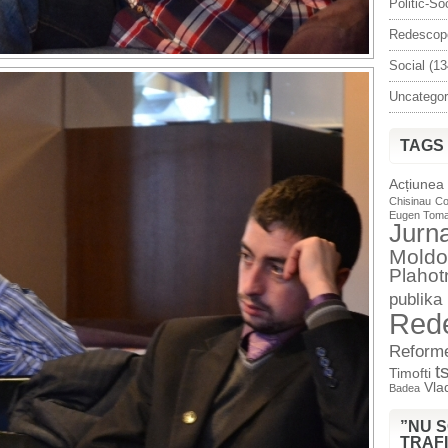
Politic-So
Redescop
Social
(13
Uncategor
TAGS
Acțiunea
Chisinau
Co
Eugen Tom
Jurn
Moldo
Plahot
publika
Red
Reform
t
Timofti
Vlad
Badea
”NU 
TRAFI