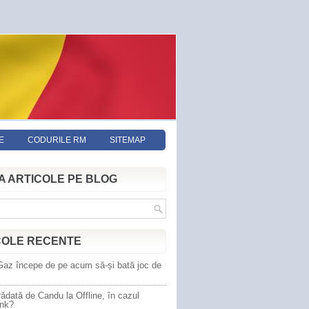
E
CODURILE RM
SITEMAP
A ARTICOLE PE BLOG
COLE RECENTE
Gaz începe de pe acum să-și bată joc de
ădată de Candu la Offline, în cazul
ank?