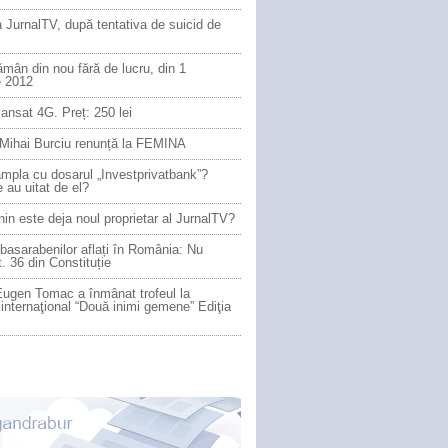
 JurnalTV, după tentativa de suicid de
ămân din nou fără de lucru, din 1
e 2012
ansat 4G. Preț: 250 lei
 Mihai Burciu renunță la FEMINA
âmpla cu dosarul „Investprivatbank”?
e au uitat de el?
in este deja noul proprietar al JurnalTV?
basarabenilor aflați în România: Nu
t. 36 din Constituție
ugen Tomac a înmânat trofeul la
 internaţional “Două inimi gemene” Ediţia