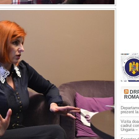
DR
ROMA
Departame
prezent la
Vizita doa
cadrul co
Ungaria –