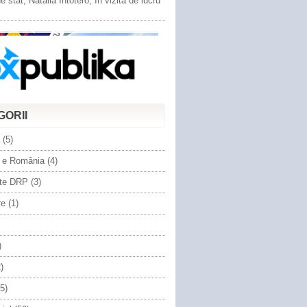
e stat, Natalia Intotero, în vizită de lucru
GORII
(5)
 e România
(4)
te DRP
(3)
re
(1)
)
)
5)