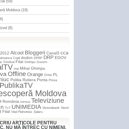
cial
(59)
eră Moldova
(19)
4)
ized
(8)
Bloggeri
Alcool
cca
 2012
Canal3
DRP
dodon
EGOV
dreanca
Copil
DPRP
Filat
ac
Festival
Ghimpu
Guvern
alTV
Mihai Ghimpu
mai
Offline
va
Orange
PL
Orhei
niuc
Politia Rutiera
Ponta
Presa
PublikaTV
escoperă Moldova
Televiziune
e
România
soroca
UNIMEDIA
sn
Tv7
Victoriabank
Viorel
 Filat
Vlad Plahotniuc
Șalaru
SCRIU ARTICOLE PENTRU
C. NU MĂ ÎNTREC CU NIMENI.