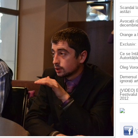
Scandal la
astăzi
Avocații r
decembri
Orange a l
Exclusiv:
Ce se înt
Autoritățil
Oleg Voron
Demersul 
ignorați ar
(VIDEO) E
Festivalul
2012