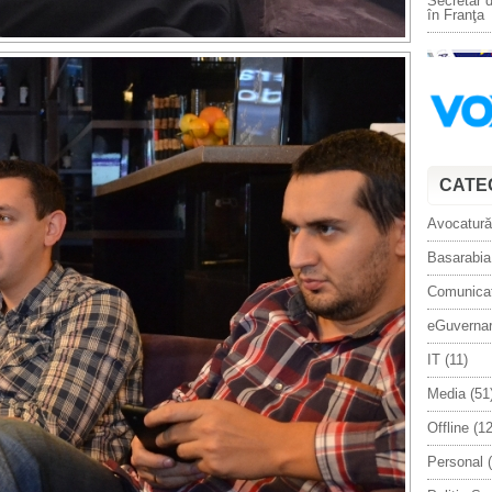
Secretar d
în Franţa
CATE
Avocatură
Basarabia
Comunica
eGuverna
IT
(11)
Media
(51
Offline
(12
Personal
(