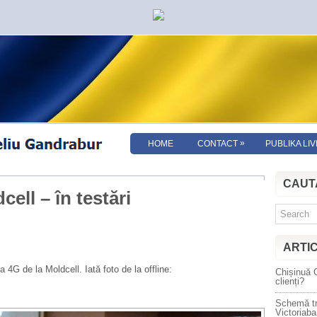
»
HOME
CONTACT
PUBLIKA LIV
CAUT
cell – în testări
ARTI
a 4G de la Moldcell. Iată foto de la offline:
Chișinuă 
clienți?
Schemă tr
Victoriab