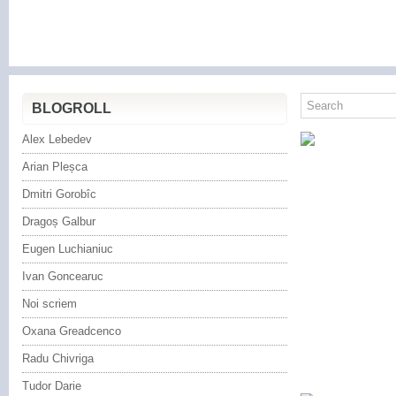
BLOGROLL
Alex Lebedev
Arian Pleșca
Dmitri Gorobîc
Dragoș Galbur
Eugen Luchianiuc
Ivan Goncearuc
Noi scriem
Oxana Greadcenco
Radu Chivriga
Tudor Darie