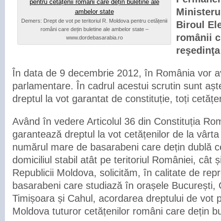
Ministeru
Demers: Drept de vot pe teritoriul R. Moldova pentru cetățenii
Biroul El
români care dețin buletine ale ambelor state –
românii c
www.dordebasarabia.ro
reşedinţa 
În data de 9 decembrie 2012, în România vor av
parlamentare. În cadrul acestui scrutin sunt așt
dreptul la vot garantat de constituție, toți cetățe
Având în vedere Articolul 36 din Constituția Ro
garantează dreptul la vot cetățenilor de la vârta
numărul mare de basarabeni care dețin dublă ce
domiciliul stabil atât pe teritoriul României, cât și
Republicii Moldova, solicităm, în calitate de repre
basarabeni care studiază în orașele București, G
Timișoara și Cahul, acordarea dreptului de vot pe
Moldova tuturor cetățenilor români care dețin b