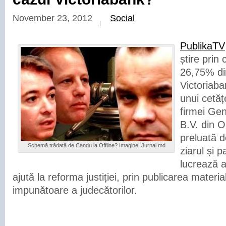
November 23, 2012
Social
PublikaTV
știre prin
26,75% din
Victoriaba
unui cetăț
firmei Ge
B.V. din O
preluată 
Schemă trădată de Candu la Offline? Imagine: Jurnal.md
ziarul și 
lucrează a
ajută la reforma justiției, prin publicarea materi
impunătoare a judecătorilor.