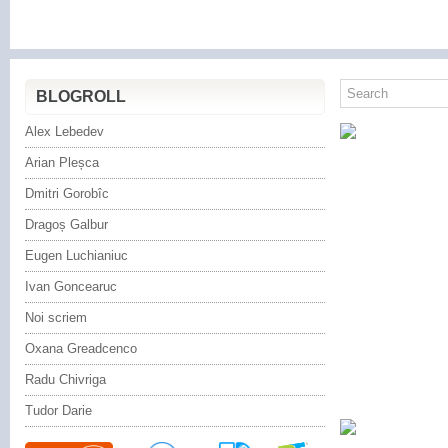
BLOGROLL
Alex Lebedev
Arian Pleșca
Dmitri Gorobîc
Dragoș Galbur
Eugen Luchianiuc
Ivan Goncearuc
Noi scriem
Oxana Greadcenco
Radu Chivriga
Tudor Darie