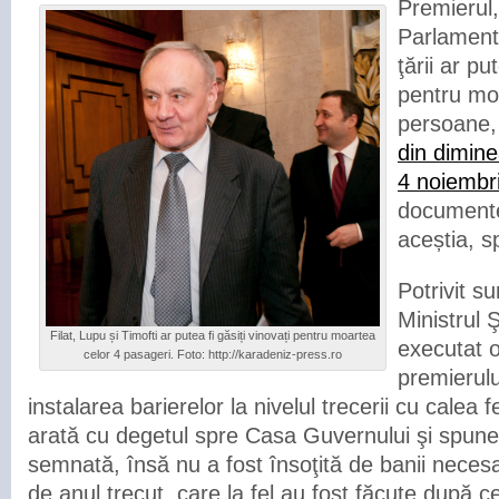
Premierul,
Parlamentu
ţării ar pu
pentru mo
persoane
din dimine
4 noiembr
documente
aceștia, 
Potrivit s
Ministrul Ş
Filat, Lupu și Timofti ar putea fi găsiți vinovați pentru moartea
executat o
celor 4 pasageri. Foto: http://karadeniz-press.ro
premierului
instalarea barierelor la nivelul trecerii cu calea 
arată cu degetul spre Casa Guvernului şi spune 
semnată, însă nu a fost însoţită de banii necesari
de anul trecut, care la fel au fost făcute după 