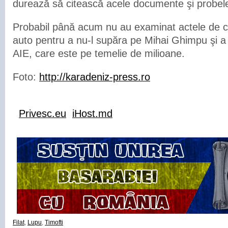
durează să citească acele documente şi probel
Probabil până acum nu au examinat actele de co
auto pentru a nu-l supăra pe Mihai Ghimpu şi a
AIE, care este pe temelie de milioane.
Foto:
http://karadeniz-press.ro
Privesc.eu
iHost.md
Filat
,
Lupu
,
Timofti