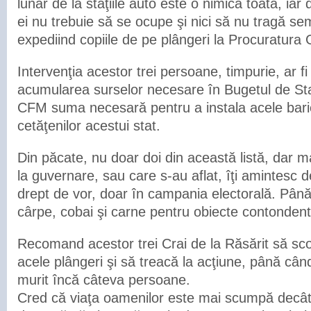
lunar de la staţiile auto este o nimica toată, ia
ei nu trebuie să se ocupe şi nici să nu tragă s
expediind copiile de pe plângeri la Procuratura
Intervenţia acestor trei persoane, timpurie, ar fi
acumularea surselor necesare în Bugetul de Sta
CFM suma necesară pentru a instala acele bari
cetăţenilor acestui stat.
Din păcate, nu doar doi din această listă, dar ma
la guvernare, sau care s-au aflat, îţi amintesc 
drept de vor, doar în campania electorală. Până 
cârpe, cobai şi carne pentru obiecte contondent
Recomand acestor trei Crai de la Răsărit să sc
acele plângeri şi să treacă la acţiune, până cân
murit încă câteva persoane.
Cred că viaţa oamenilor este mai scumpă decât