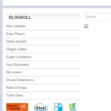
BLOGROLL
Alex Lebedev
Arian Pleșca
Dmitri Gorobîc
Dragoș Galbur
Eugen Luchianiuc
Ivan Goncearuc
Noi scriem
Oxana Greadcenco
Radu Chivriga
Tudor Darie