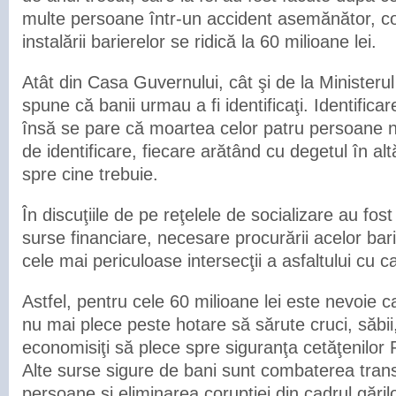
multe persoane într-un accident asemănător, cos
instalării barierelor se ridică la 60 milioane lei.
Atât din Casa Guvernului, cât şi de la Ministerul
spune că banii urmau a fi identificaţi. Identific
însă se pare că moartea celor patru persoane n
de identificare, fiecare arătând cu degetul în al
spre cine trebuie.
În discuţiile de pe reţelele de socializare au fost
surse financiare, necesare procurării acelor ba
cele mai periculoase intersecţii a asfaltului cu c
Astfel, pentru cele 60 milioane lei este nevoie ca
nu mai plece peste hotare să sărute cruci, săbii
economisiţi să plece spre siguranţa cetăţenilor 
Alte surse sigure de bani sunt combaterea transpo
persoane şi eliminarea corupţiei din cadrul gărilo