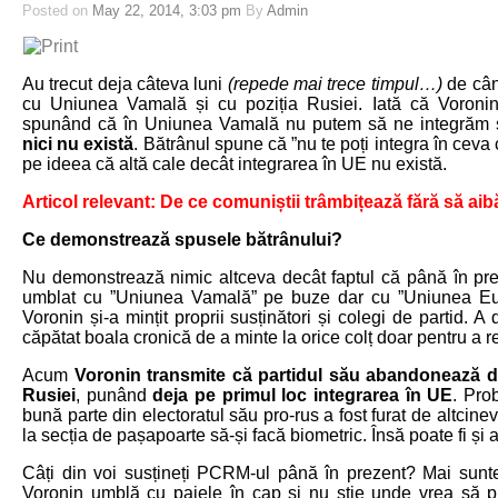
Posted on
May 22, 2014, 3:03 pm
By
Admin
Au trecut deja câteva luni
(repede mai trece timpul…)
de cân
cu Uniunea Vamală și cu poziția Rusiei. Iată că Voronin 
spunând că în Uniunea Vamală nu putem să ne integrăm ș
nici nu există
. Bătrânul spune că ”nu te poți integra în ceva c
pe ideea că altă cale decât integrarea în UE nu există.
Articol relevant: De ce comuniștii trâmbițează fără să a
Ce demonstrează spusele bătrânului?
Nu demonstrează nimic altceva decât faptul că până în pre
umblat cu ”Uniunea Vamală” pe buze dar cu ”Uniunea Eur
Voronin și-a mințit proprii susținători și colegi de partid. 
căpătat boala cronică de a minte la orice colț doar pentru a r
Acum
Voronin transmite că partidul său abandonează din 
Rusiei
, punând
deja pe primul loc integrarea în UE
. Pro
bună parte din electoratul său pro-rus a fost furat de altcinev
la secția de pașapoarte să-și facă biometric. Însă poate fi și a
Câți din voi susțineți PCRM-ul până în prezent? Mai sunteți
Voronin umblă cu paiele în cap și nu știe unde vrea să p