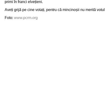
primi în franci elvețieni.
Aveți grijă pe cine votați, pentru că mincinoșii nu merită votul
Foto:
www.pcrm.org