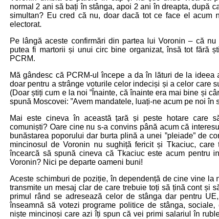
normal 2 ani să bați în stânga, apoi 2 ani în dreapta, după c
simultan? Eu cred că nu, doar dacă tot ce face el acum 
electorat.
Pe lângă aceste confirmări din partea lui Voronin – că nu
putea fi martorii și unui circ bine organizat, însă tot fără șt
PCRM.
Mă gândesc că PCRM-ul începe a da în lături de la ideea a
doar pentru a strânge voturile celor indeciși și a celor care
(Doar știți cum e la noi ”Înainte, că înainte era mai bine și c
spună Moscovei: ”Avem mandatele, luați-ne acum pe noi în 
Mai este cineva în această țară și peste hotare care s
comuniști? Oare cine nu s-a convins până acum că interesul 
bunăstarea poporului dar burta plină a unei ”pleiade” de co
mincinosul de Voronin nu sughiță fericit și Tkaciuc, care
încearcă să spună cineva că Tkaciuc este acum pentru i
Voronin? Nici pe departe oameni buni!
Aceste schimburi de poziție, în dependență de cine vine la noi 
transmite un mesaj clar de care trebuie toți să țină cont și 
primul rând se adresează celor de stânga dar pentru UE
înseamnă să votezi programe politice de stânga, sociale,
niște mincinoși care azi îți spun că vei primi salariul în rubl