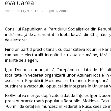
evaluarea
Posted on
July 9, 2014, 12:09 pm
By
Admin
Consiliul Republican al Partidului Socialiștilor din Repub
îndrăzneață de a renunțat la lupta locală, din Chișinău, ș
de electorat.
Fiind un partid practic tânăr, cu doar câteva locuri în Par
campanie electorală începând cu ziua de mâine, fără s
înainte de alegeri.
Igor Dodon a anunțat că, începând cu data de 10 iuli
localitate în vederea organizării unor Adunări locale în
asocierea Republicii Moldova cu Uniunea Europeană și
susținere a vectorului opus, cel de integrare în Uniunea 
PSRM-ul va merge, după câte a dat de înțeles Igor Dodon,
prezent practic toată populația Republicii Moldova. Calcul
700 mii de cetățeni muncesc în Federația Rusă, ceea ce î