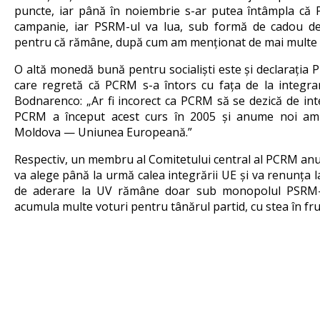
puncte, iar până în noiembrie s-ar putea întâmpla că 
campanie, iar PSRM-ul va lua, sub formă de cadou d
pentru că rămâne, după cum am menționat de mai multe or
O altă monedă bună pentru socialiști este și declarația 
care regretă că PCRM s-a întors cu fața de la integrar
Bodnarenco: „Ar fi incorect ca PCRM să se dezică de 
PCRM a început acest curs în 2005 și anume noi am
Moldova — Uniunea Europeană.”
Respectiv, un membru al Comitetului central al PCRM anun
va alege până la urmă calea integrării UE și va renunța 
de aderare la UV rămâne doar sub monopolul PSRM-lu
acumula multe voturi pentru tânărul partid, cu stea în fru