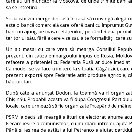
care au un muncitor la Moscova, de unde trimite bani aic
să se întrețină.
Socialiștii vor merge din casă în casă să convingă alegăt
este o bancă comercială care oferă bani cu împrumut Guve
bani nu ajung pe masa cetățenilor, pe când Rusia permi
teritoriul său, fără a cere vize sau alte formalități, care s
Un alt mesaj cu care vrea să meargă Consiliul Repub
prezent, din cauza embargoului impus de Rusia, Moldova 
refacere a prieteniei cu Federația Rusă ar duce imediat la
Ca model, se va face trimitere la situația Găgăuziei, care 
prezent exportă spre Federație atât produse agricole, cât 
băuturi tari.
După câte a anunțat Dodon, la toamnă va fi organizat u
Chișinău. Probabil acesta va fi după Congresul Partidului
locale, care urmează să fie organizate începând de mâine
PSRM a decis să meargă alături de electorat anume ac
Fiecare ieșire a comuniștilor, cu murdării între ei, ajută 
Până și ieșirea de astăzi a lui Petrenco a ajutat partid