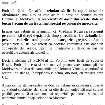
ortodoxe?
Probabil că da! De altfel,
trebuiau să fie în capul mesei de
sărbătoare
, mai ales că este acum o presiune politică asupra
Ucrainei și Moldovei, iar
reprezentanții
docili
din aceste state se
bucură acum de un tratament special pe culoarele moscovite
.
În acest caz trebuie să ne amintim că,
Vladimir Putin i-a catalogat
pe comunişti drept depăşiţi de timp şi realitate, iar viziunile lor
privind valorile tradiţionale – categoric greşite…
Atunci
președintele Rusiei s-a referit că doctrina comunistă este doar un
copy/paste din religie, lipsit de imaginație și deloc în pas cu
necesitățile actuale ale societății.
Deci, înțelegem că PCRM-ul lui Voronin este lipsit de suportul
Rusiei. Probabil acesta și este motivul pentru care comuniștii din
Moldova s-au lăsat de campaniile pro Uniunea Vamală, abandonând
sectorul de stânga, îndreptându-se acum, din nou, cu privirea spre
UE.
Acum cei de stânga-centru nu doar că trebuie să caute un alt partid
cu viziuni socialiste, dar chiar să uite de comuniști cât mai curând
posibil, pentru că aceștia nu mai reprezintă pe nimeni și nu mai
reprezintă nimic în fața celor de la Moscova.