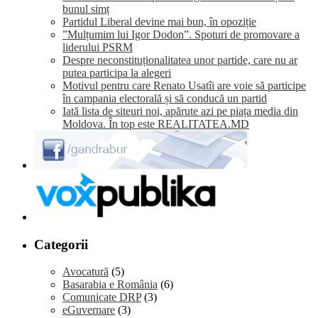
bunul simț
Partidul Liberal devine mai bun, în opoziție
”Mulțumim lui Igor Dodon”. Spoturi de promovare a
liderului PSRM
Despre neconstituționalitatea unor partide, care nu ar
putea participa la alegeri
Motivul pentru care Renato Usatîi are voie să participe
în campania electorală și să conducă un partid
Iată lista de siteuri noi, apărute azi pe piața media din
Moldova. În top este REALITATEA.MD
Categorii
Avocatură
(5)
Basarabia e România
(6)
Comunicate DRP
(3)
eGuvernare
(3)