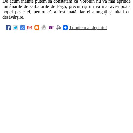
De acum înainte putem să constatăm că Voronin nu va mai aprinde
lumânările de sărbătorile de Paști, precum și nu va mai avea poala
popei peste ei, pentru că a fost luată, iar ei alungați și uitați cu
desăvârșire.
Trimite mai departe!