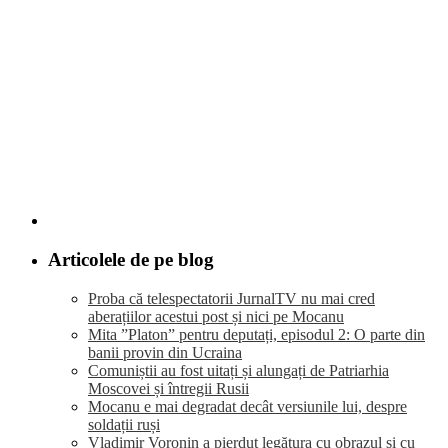
Articolele de pe blog
Proba că telespectatorii JurnalTV nu mai cred
aberațiilor acestui post și nici pe Mocanu
Mita ”Platon” pentru deputați, episodul 2: O parte din
banii provin din Ucraina
Comuniștii au fost uitați și alungați de Patriarhia
Moscovei și întregii Rusii
Mocanu e mai degradat decât versiunile lui, despre
soldații ruși
Vladimir Voronin a pierdut legătura cu obrazul și cu