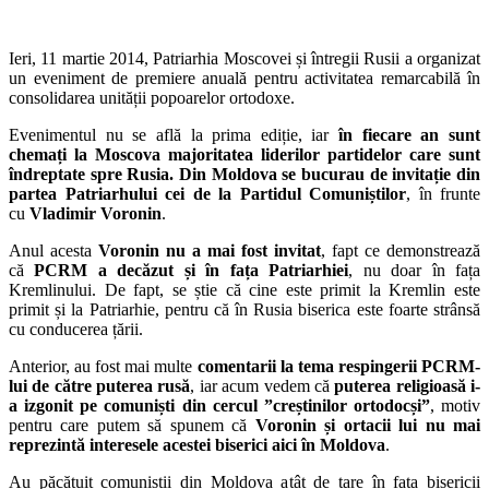
Ieri, 11 martie 2014, Patriarhia Moscovei și întregii Rusii a organizat
un eveniment de premiere anuală pentru activitatea remarcabilă în
consolidarea unității popoarelor ortodoxe.
Evenimentul nu se află la prima ediție, iar
în fiecare an sunt
chemați la Moscova majoritatea liderilor partidelor care sunt
îndreptate spre Rusia. Din Moldova se bucurau de invitație din
partea Patriarhului cei de la Partidul Comuniștilor
, în frunte
cu
Vladimir Voronin
.
Anul acesta
Voronin nu a mai fost invitat
, fapt ce demonstrează
că
PCRM a decăzut și în fața Patriarhiei
, nu doar în fața
Kremlinului. De fapt, se știe că cine este primit la Kremlin este
primit și la Patriarhie, pentru că în Rusia biserica este foarte strânsă
cu conducerea țării.
Anterior, au fost mai multe
comentarii la tema respingerii PCRM-
lui de către puterea rusă
, iar acum vedem că
puterea religioasă i-
a izgonit pe comuniști din cercul ”creștinilor ortodocși”
, motiv
pentru care putem să spunem că
Voronin și ortacii lui nu mai
reprezintă interesele acestei biserici aici în Moldova
.
Au păcătuit comuniștii din Moldova atât de tare în fața bisericii