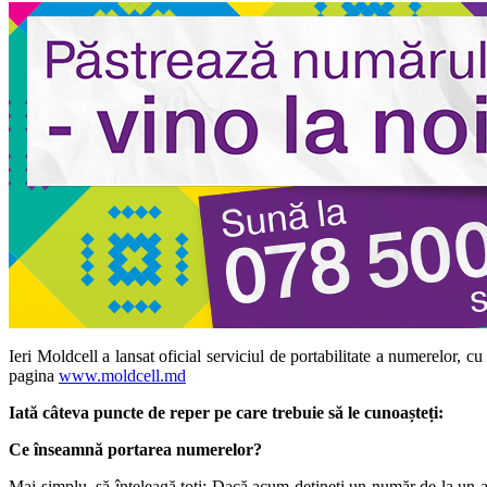
Ieri Moldcell a lansat oficial serviciul de portabilitate a numerelor, cu
pagina
www.moldcell.md
Iată câteva puncte de reper pe care trebuie să le cunoașteți:
Ce înseamnă portarea numerelor?
Mai simplu, să înțeleagă toți: Dacă acum dețineți un număr de la un alt 