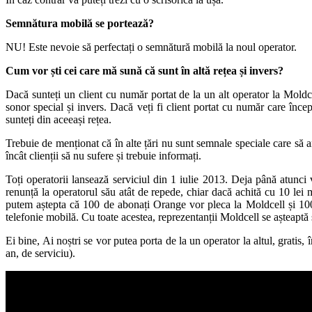
Semnătura mobilă se portează?
NU! Este nevoie să perfectați o semnătură mobilă la noul operator.
Cum vor ști cei care mă sună că sunt în altă rețea și invers?
Dacă sunteți un client cu număr portat de la un alt operator la Moldc
sonor special și invers. Dacă veți fi client portat cu număr care înc
sunteți din aceeași rețea.
Trebuie de menționat că în alte țări nu sunt semnale speciale care să an
încât clienții să nu sufere și trebuie informați.
Toți operatorii lansează serviciul din 1 iulie 2013. Deja până atunci
renunță la operatorul său atât de repede, chiar dacă achită cu 10 lei
putem aștepta că 100 de abonați Orange vor pleca la Moldcell și 100 
telefonie mobilă. Cu toate acestea, reprezentanții Moldcell se așteaptă 
Ei bine, Ai noștri se vor putea porta de la un operator la altul, grat
an, de serviciu).