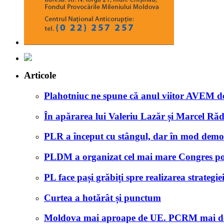
Articole
Plahotniuc ne spune că anul viitor AVEM d
În apărarea lui Valeriu Lazăr și Marcel Ră
PLR a început cu stângul, dar în mod demo
PLDM a organizat cel mai mare Congres poli
PL face pași grăbiți spre realizarea strate
Curtea a hotărât și punctum
Moldova mai aproape de UE. PCRM mai d