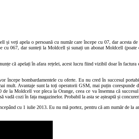
ell și veți apela o persoană cu număr care începe cu 07, dar acesta de 
epe cu 067, dar sunteți la Moldcell și sunați un abonat Moldcell (poat
unțe că apelați în afara rețelei, acest lucru fiind vizibil doar în factura
 vor începe bombardamentele cu oferte. Eu nu cred în succesul portabilit
 mai mult. Avantaje sunt la toți operatorii GSM, mai puțin corespunde d
de la Moldcell vor pleca la Orange, ceea ce va însemna că succesul est
să vadă cozi în fața magazinelor. Probabil la asta se așteaptă și concurenț
is, începând cu 1 iulie 2013. Eu nu mă portez, pentru că am număr de la