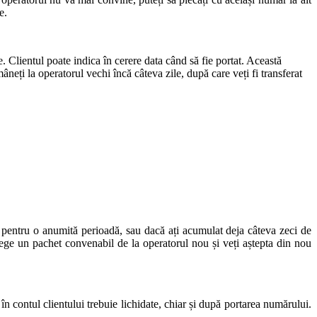
e.
. Clientul poate indica în cerere data când să fie portat. Această
neți la operatorul vechi încă câteva zile, după care veți fi transferat
ea pentru o anumită perioadă, sau dacă ați acumulat deja câteva zeci de
i alege un pachet convenabil de la operatorul nou și veți aștepta din nou
în contul clientului trebuie lichidate, chiar și după portarea numărului.