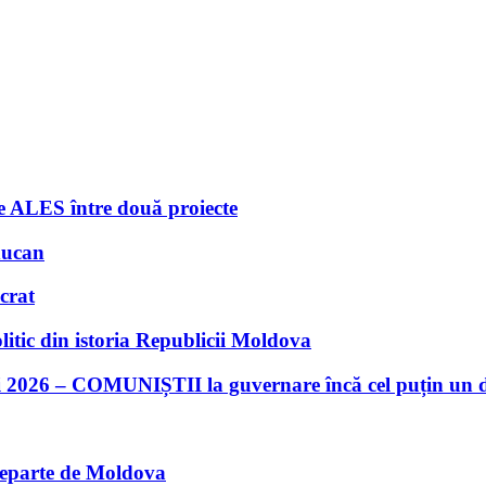
e ALES între două proiecte
ducan
crat
tic din istoria Republicii Moldova
giei 2026 – COMUNIȘTII la guvernare încă cel puțin un 
eparte de Moldova