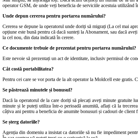
operator GSM, de unde veți beneficia de serviciile acestuia utilizând în 
Unde depun cererea pentru portarea numărului?
Cererea se depune la operatorul unde doriți să migrați (La cel mai aprop
opțiune este bună pentru că dacă sunteți la Abonament, sau dacă aveți mi
la cel nou, din data indicată în cerere.
Ce documente trebuie de prezentat pentru portarea numărului?
Este nevoie să prezentați un act de identitate, inclusiv permisul de con
Cât costă portabilitatea?
Pentru cei care se vor porta de la alt operator la Moldcell este gratis. C
Se păstrează minutele și bonusul?
Dacă la operatorul de la care doriți să plecați aveți minute gratuite 
minute și le puteți utiliza într-o perioadă anumită, aflați că la trecer
câțiva ani pentru a beneficia de anumite bonusuri și cadouri de client f
Se șterg datoriile?
Agenția din domeniu a insistat ca datoriile să nu fie impediment pentru 
În caz contrar vă puteți trezi cu o scrisorică la ușă.