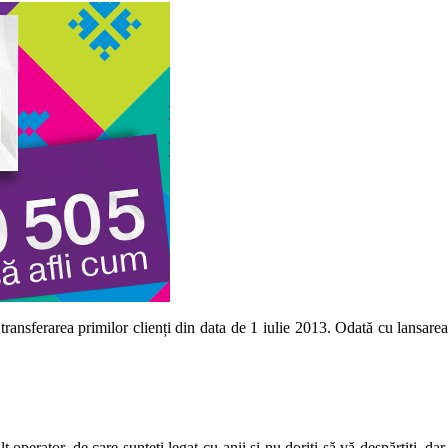
 transferarea primilor clienți din data de 1 iulie 2013. Odată cu lansarea s
operator, de care sunteți legat cu anii și nu doriți să vă despărțiți, da