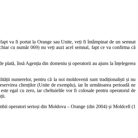
fapt va fi portat la Orange sau Unite, veți fi întâmpinat de un semnat
e chiar cu număr 069) nu veți auzi acel semnal, fapt ce va confirma că
 de plată, însă Agenția din domeniu și operatorii au ajuns la înțelegerea
ății numerelor, pentru că la noi moldovenii sunt tradiționaliști și nu
eservirea clienților (Unite de exemplu), iar în următoarea perioadă ne
e egal cu zero, iar cheltuielile vor fi colosale pentru operatorul de
ii.
 ambii operatori serioși din Moldova – Orange (din 2004) și Moldcell (1