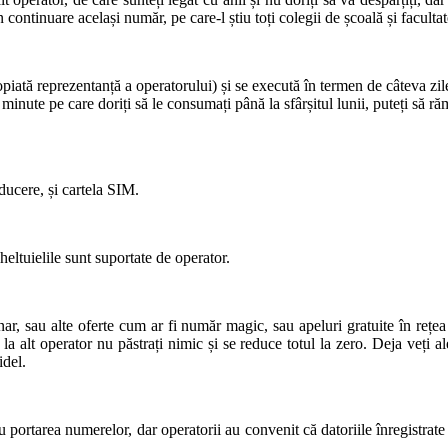
continuare același număr, pe care-l știu toți colegii de școală și facultat
iată reprezentanță a operatorului) și se execută în termen de câteva zile
nute pe care doriți să le consumați până la sfârșitul lunii, puteți să rămâ
ducere, și cartela SIM.
heltuielile sunt suportate de operator.
lunar, sau alte oferte cum ar fi număr magic, sau apeluri gratuite în reț
ea la alt operator nu păstrați nimic și se reduce totul la zero. Deja veț
idel.
portarea numerelor, dar operatorii au convenit că datoriile înregistrate 