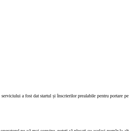
erviciului a fost dat startul și înscrierilor prealabile pentru portare pe
r operatorul nu vă mai convine, puteți să plecați cu același număr la alt