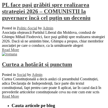
PL face pași grăbiți spre realizarea
strategiei 2026 – COMUNIȘTII la
guvernare încă cel puțin un deceniu
Posted in
Politic-Social
by
Admin
Asociația obștească Partidul Liberal din Moldova, condusă de
Ghimpu Mihail Fiodrovici, face pași grăbiți spre realizarea strategiei
2026. Dacă să ne amintim bine, Ghimpu a propus, chiar membrilor
asociației pe care o conduce, ca la următoarele alegeri
Read More
Curtea a hotărât și punctum
Posted in
Social
by
Admin
Curtea Constituțională a decis astăzi că preambulul Constituției,
adica Declarația de Independență, face parte din textul
constituțional, fapt pentru care poate fi aplicat, iar în cazul dacă în
prevederile articolelor constituționale ceva nu este cum este scris
Read More
Cauta articole pe blog