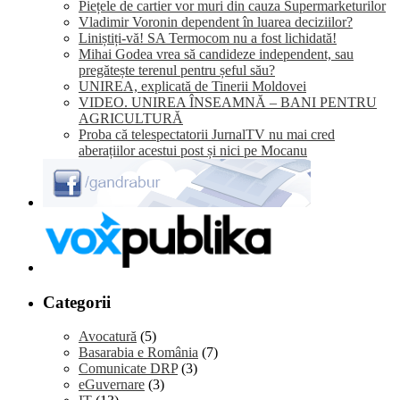
Piețele de cartier vor muri din cauza Supermarketurilor
Vladimir Voronin dependent în luarea deciziilor?
Liniștiți-vă! SA Termocom nu a fost lichidată!
Mihai Godea vrea să candideze independent, sau
pregătește terenul pentru șeful său?
UNIREA, explicată de Tinerii Moldovei
VIDEO. UNIREA ÎNSEAMNĂ – BANI PENTRU
AGRICULTURĂ
Proba că telespectatorii JurnalTV nu mai cred
aberațiilor acestui post și nici pe Mocanu
Categorii
Avocatură
(5)
Basarabia e România
(7)
Comunicate DRP
(3)
eGuvernare
(3)