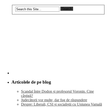
Articolele de pe blog
Scandal între Dodon și profesorul Voronin. Cine
câștigă?
Judecătorii vor multe, dar fug de răspundere
Despre: Liberali, CSI și socialiștii cu Uniunea Vamală