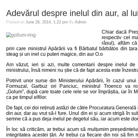
Adevărul despre inelul din aur, al l
Posted on
June 26, 2014, 1:22 pm
By
Admin
Chiar dacă Preș
respectiv cel ma
râsul), aflăm c
prin care ministrul Apărării va fi Bărbatul bărbătos din țara
steag și un inel cu puteri magice, din aur O.o
Am văzut, ieri și azi, multe comentarii despre inelul de
ministrului, însă nimeni nu știe că de fapt acesta este înzestr
Potrivit unor surse din Ministerului Apărării, în cazul unui
Formuzal, Garbuz ori Panciuc, ministrul Troenco va ros
„Golum”, după care toate cele rele se vor împrăștia, iar în M
ca pe timpul elfilor.
De fapt, cei doi reținuți astăzi de către Procuratura Generală 
din aur, dar au vrut să-l fure. Unul din ei și acum strigă în su
semne că a pus deja inelul pe degetul său, iar acum este do
În loc să criticăm, ar trebui acum să mulțumim președintelui 
integritatea acestei țări. Ar trebui ca fiecare din noi să fim 