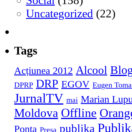
Social
(158)
Uncategorized
(22)
Tags
Blog
Alcool
Acțiunea 2012
DRP
EGOV
DPRP
Eugen Toma
JurnalTV
Marian Lup
mai
Moldova
Offline
Orang
Publi
publika
Ponta
Presa