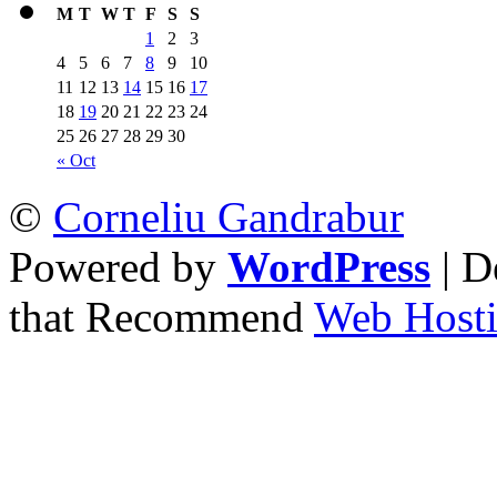
M
T
W
T
F
S
S
1
2
3
4
5
6
7
8
9
10
11
12
13
14
15
16
17
18
19
20
21
22
23
24
25
26
27
28
29
30
« Oct
©
Corneliu Gandrabur
Powered by
WordPress
| D
that Recommend
Web Hosti