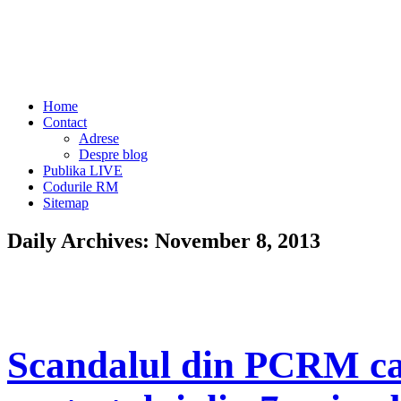
Home
Contact
Adrese
Despre blog
Publika LIVE
Codurile RM
Sitemap
Daily Archives:
November 8, 2013
Scandalul din PCRM car