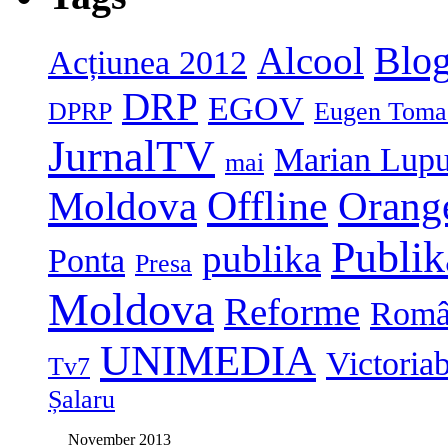
Blog
Alcool
Acțiunea 2012
DRP
EGOV
DPRP
Eugen Toma
JurnalTV
Marian Lup
mai
Moldova
Offline
Orang
Publi
publika
Ponta
Presa
Moldova
Reforme
Româ
UNIMEDIA
Victoria
Tv7
Șalaru
November 2013