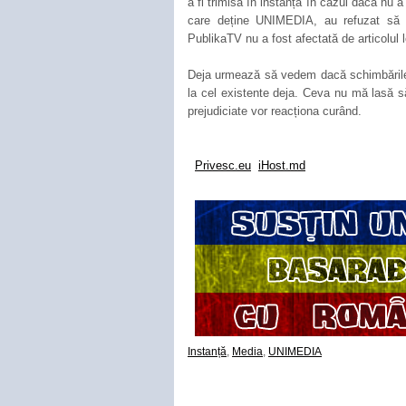
a fi trimisă în instanță în cazul dacă nu a
care deține UNIMEDIA, au refuzat să 
PublikaTV nu a fost afectată de articolul lo
Deja urmează să vedem dacă schimbările
la cel existente deja. Ceva nu mă lasă să
prejudiciate vor reacționa curând.
Privesc.eu
iHost.md
Instanță
,
Media
,
UNIMEDIA