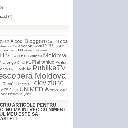
0)
ized
(7)
Bloggeri
Alcool
cca
 2012
Canal3
DRP
dodon
EGOV
dreanca
Copil
DPRP
Filat
ac
Festival
Ghimpu
Guvern
lTV
Moldova
Mihai Ghimpu
mai
e
Plahotniuc
Orange
PL
Politia
Orhei
PublikaTV
onta
publika
Presa
escoperă Moldova
Televiziune
e
România
soroca
UNIMEDIA
tsn
RM
Tv7
Viorel Badea
Vlad Plahotniuc
Șalaru
SCRIU ARTICOLE PENTRU
C. NU MĂ ÎNTREC CU NIMENI.
UL MEU ESTE SĂ
AȘTEȚI…”