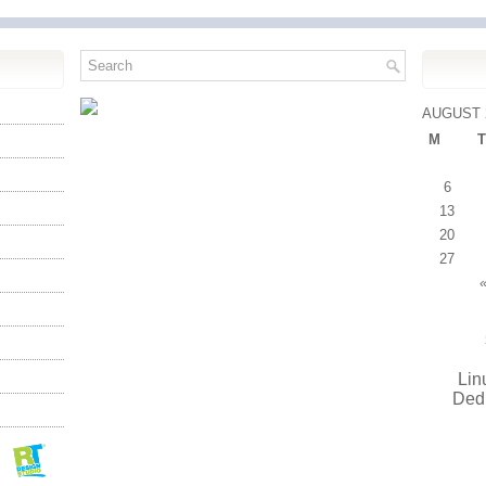
AUGUST 
M
T
6
13
20
27
«
Lin
Ded