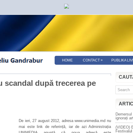
»
HOME
CONTACT
PUBLIKA LIV
CAUT
 scandal după trecerea pe
ARTI
Demersul 
ignorați ar
De ieri, 27 august 2012, adresa www.unimedia.md nu
mai este link de referință, iar de azi Administrația
(VIDEO) E
Festivalul
UNIMEDIA anunță că noua adresă este