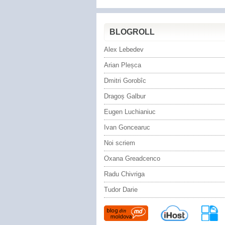
BLOGROLL
Alex Lebedev
Arian Pleșca
Dmitri Gorobîc
Dragoș Galbur
Eugen Luchianiuc
Ivan Goncearuc
Noi scriem
Oxana Greadcenco
Radu Chivriga
Tudor Darie