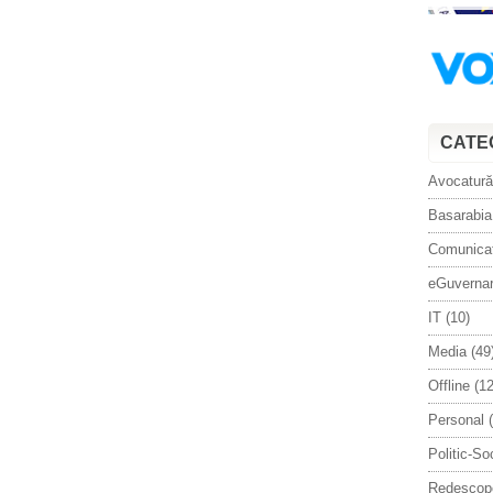
CATE
Avocatură
Basarabia
Comunica
eGuverna
IT
(10)
Media
(49
Offline
(12
Personal
(
Politic-So
Redescop