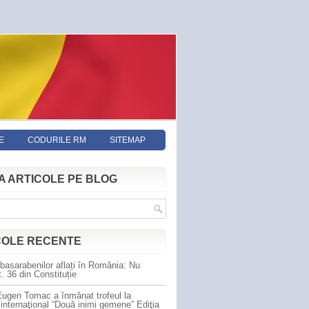
E
CODURILE RM
SITEMAP
A ARTICOLE PE BLOG
COLE RECENTE
basarabenilor aflați în România: Nu
t. 36 din Constituție
ugen Tomac a înmânat trofeul la
 internaţional “Două inimi gemene” Ediţia