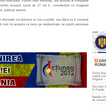
 fost executată. Potrivit unor informații, unii asociați ai companiei
achite această sumă de 27 mii €, considerând că imaginea
r, publicat anterior.
 efectuate vor provoca un nou scandal, sau dacă va fi comasat
 cred că aceasta va trece pe neobservate, iar juriștii persoanei
DR
ROMA
Vizita doa
cadrul co
Ungaria –
Secretar d
în Franţa
Natalia In
de romani 