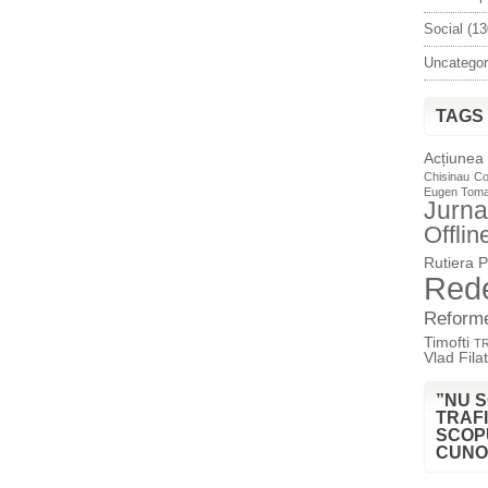
Social
(13
Uncategor
TAGS
Acțiunea
Chisinau
Co
Eugen Tom
Jurna
Offlin
Rutiera
P
Red
Reform
Timofti
T
Vlad Filat
”NU 
TRAFI
SCOP
CUNO