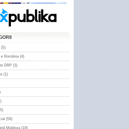
GORII
(5)
 e România
(4)
te DRP
(3)
re
(1)
)
)
5)
cial
(59)
eră Moldova
(19)