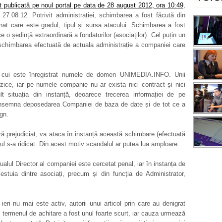
t publicată pe noul portal pe data de 28 august 2012, ora 10:49
,
27.08.12. Potrivit administrației, schimbarea a fost făcută din
at care este gradul, tipul și sursa atacului. Schimbarea a fost
ce o ședință extraordinară a fondatorilor (asociaților). Cel puțin un
e schimbarea efectuată de actuala administrație a companiei care
e cui este înregistrat numele de domen UNIMEDIA.INFO. Unii
ice, iar pe numele companie nu ar exista nici contract și nici
 situația din instanță, deoarece trecerea informației de pe
mna deposedarea Companiei de baza de date și de tot ce a
ign.
ă prejudiciat, va ataca în instanță această schimbare (efectuată
iul s-a ridicat. Din acest motiv scandalul ar putea lua amploare.
alul Director al companiei este cercetat penal, iar în instanța de
estuia dintre asociați, precum și din funcția de Administrator,
ieri nu mai este activ, autorii unui articol prin care au denigrat
, termenul de achitare a fost unul foarte scurt, iar cauza urmează