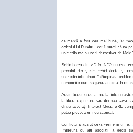
ca marcă a fost cea mai bună, iar trec
articolul lui Dumitru, dar îl puteți căuta p
unimedia.md nu va fi dezactivat de MoldD
Schimbarea din MD în INFO nu este ceva
probabil din știrile echidistante și ne
unimedia.info dacă întâmpinau proble
companiile care asigurau accesul la rețea
Acum trecerea de la .md la .info nu este di
la libera exprimare sau din nou ceva izv
dintre asociații Interact Media SRL, com
putea provoca un nou scandal.
Conflictul a apărut ceva vreme în urmă, i
împreună cu alți asociați, a decis s