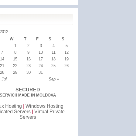
2012
W
T
F
S
S
1
2
3
4
5
7
8
9
10
11
12
14
15
16
17
18
19
21
22
23
24
25
26
28
29
30
31
 Jul
Sep »
SECURED
SERVICII MADE IN MOLDOVA
ux Hosting
|
Windows Hosting
icated Servers
|
Virtual Private
Servers