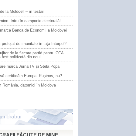
de la Moldcell – în testări
ion: Intru în campania electorală!
e marca Banca de Economii a Moldovei
 protejat de imunitate în fața Interpol?
ujitor de la fiecare partid pentru CCA.
a fost politizată din nou!
are marca JurnalTV și Stela Popa
să certificăm Europa. Rușinos, nu?
în România, datornici în Moldova
RAFII FĂCUTE DE MINE