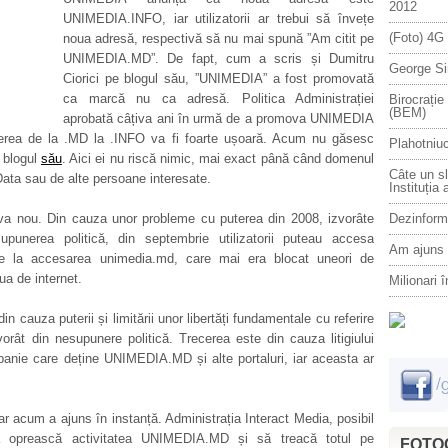
2012
UNIMEDIA.INFO, iar utilizatorii ar trebui să învețe
(Foto) 4G 
noua adresă, respectivă să nu mai spună ”Am citit pe
UNIMEDIA.MD”. De fapt, cum a scris și Dumitru
George Sim
Ciorici pe blogul său, ”UNIMEDIA” a fost promovată
ca marcă nu ca adresă. Politica Administrației
Birocrați
(BEM)
aprobată câțiva ani în urmă de a promova UNIMEDIA
erea de la .MD la .INFO va fi foarte ușoară. Acum nu găsesc
Plahotniuc
e blogul
său
. Aici ei nu riscă nimic, mai exact până când domenul
Câte un sl
ata sau de alte persoane interesate.
Instituția 
 nou. Din cauza unor probleme cu puterea din 2008, izvorâte
Dezinform
supunerea politică, din septembrie utilizatorii puteau accesa
Am ajuns 
me la accesarea unimedia.md, care mai era blocat uneori de
ua de internet.
Milionari 
n cauza puterii și limitării unor libertăți fundamentale cu referire
orât din nesupunere politică. Trecerea este din cauza litigiului
panie care deține UNIMEDIA.MD și alte portaluri, iar aceasta ar
ar acum a ajuns în instanță. Administrația Interact Media, posibil
ă oprească activitatea UNIMEDIA.MD și să treacă totul pe
FOTOG