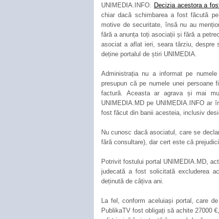
UNIMEDIA.INFO.
Decizia acestora a fos
chiar dacă schimbarea a fost făcută pe 
motive de securitate, însă nu au mențion
fără a anunța toți asociații și fără a petre
asociat a aflat ieri, seara târziu, despr
deține portalul de știri UNIMEDIA.
Administrația nu a informat pe numel
presupun că pe numele unei persoane fiz
factură. Aceasta ar agrava și mai mult
UNIMEDIA.MD pe UNIMEDIA.INFO ar înse
fost făcut din banii acesteia, inclusiv des
Nu cunosc dacă asociatul, care se declar
fără consultare), dar cert este că prejudic
Potrivit fostului portal UNIMEDIA.MD, actu
judecată a fost solicitată excluderea ac
deținută de câțiva ani.
La fel, conform aceluiași portal, care de 
PublikaTV fost obligați să achite 27000 €