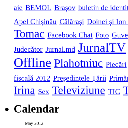
aie
BEMOL
Brașov
buletin de identi
Apel Chișinău
Călărași
Doinei şi Ion
Tomac
Facebook Chat
Foto
Guve
JurnalTV
Judecător
Jurnal.md
Offline
Plahotniuc
Plecări
fiscală 2012
Președintele Țării
Primă
Irina
Televiziune
T
Sex
TIC
Calendar
May 2012