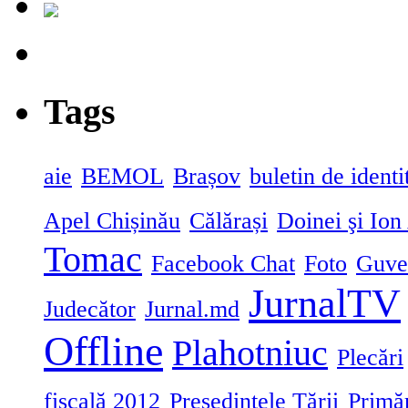
Tags
aie
BEMOL
Brașov
buletin de identi
Apel Chișinău
Călărași
Doinei şi Ion
Tomac
Facebook Chat
Foto
Guve
JurnalTV
Judecător
Jurnal.md
Offline
Plahotniuc
Plecări
fiscală 2012
Președintele Țării
Primă