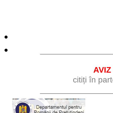
________________
AVIZ
citiți în pa
________________