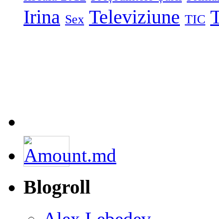
Irina
Televiziune
T
Sex
TIC
Blogroll
Alex Lebedev