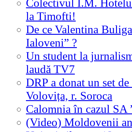
Colectivul Î.M. Hotelu
la Timofti!
De ce Valentina Buliga
Ialoveni” ?
Un student la jurnalis
laudă TV7
DRP a donat un set de 
Volovița, r. Soroca
Calomnia în cazul SA ”
(Video) Moldovenii anu