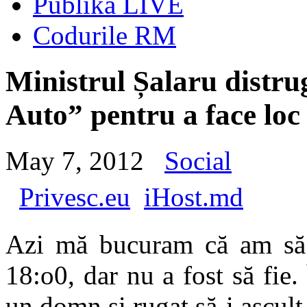
Publika LIVE
Codurile RM
Ministrul Șalaru distru
Auto” pentru a face loc 
May 7, 2012
Social
Privesc.eu
iHost.md
Azi mă bucuram că am să f
18:o0, dar nu a fost să fie.
un domn și rugat să-i ascult