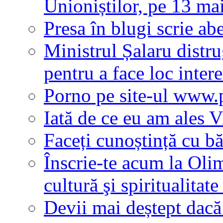
Unioniștilor, pe 13 ma
Presa în blugi scrie a
Ministrul Șalaru distr
pentru a face loc inter
Porno pe site-ul www.p
Iată de ce eu am ales V
Faceți cunoștință cu b
Înscrie-te acum la Oli
cultură şi spiritualita
Devii mai deștept dacă 