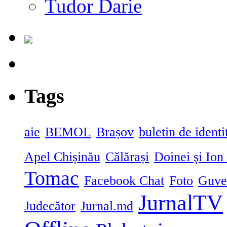
Tudor Darie
Tags
aie
BEMOL
Brașov
buletin de identi
Apel Chișinău
Călărași
Doinei şi Ion
Tomac
Facebook Chat
Foto
Guve
JurnalTV
Judecător
Jurnal.md