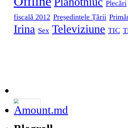
Offline
Plahotniuc
Plecări
fiscală 2012
Președintele Țării
Primă
Irina
Televiziune
Sex
TIC
T