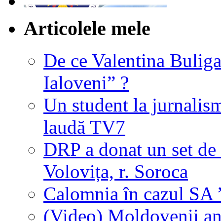
Articolele mele
De ce Valentina Buliga
Ialoveni” ?
Un student la jurnalis
laudă TV7
DRP a donat un set de 
Volovița, r. Soroca
Calomnia în cazul SA ”
(Video) Moldovenii anu