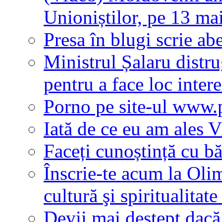
Unioniștilor, pe 13 ma
Presa în blugi scrie a
Ministrul Șalaru distr
pentru a face loc inter
Porno pe site-ul www.p
Iată de ce eu am ales V
Faceți cunoștință cu b
Înscrie-te acum la Oli
cultură şi spiritualita
Devii mai deștept dacă 