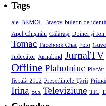
Tags
aie
BEMOL
Brașov
buletin de identi
Apel Chișinău
Călărași
Doinei şi Ion
Tomac
Facebook Chat
Foto
Guve
JurnalTV
Judecător
Jurnal.md
Offline
Plahotniuc
Plecări
fiscală 2012
Președintele Țării
Primă
Irina
Televiziune
Sex
TIC
T