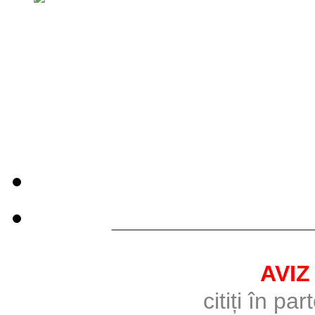
________________
AVIZ
citiți în pa