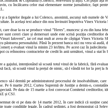
FinComBank & Copmania (Colenco, Selevestru și alții). Cel puțin așa reie
, cu încălcarea celor mai elementare norme jurnalistice, fapt pentru c
RL.
 și a faptelor ilegale a lui Colenco, anonimii, ascunși sub numele de Va
acultate. În același text aduce din nou învinuiri împotriva Vinex Victori
t, care doar la ea se produce vinul ”Heres”, muncesc și eu din luna febru
are sunt cereri clare și demersuri unde este scrisă poziția creditorilor
A ”Vinuri Ialoveni”, iar cel mai mult ar avea de câștigat Vinex Victor
cu păstrarea personalului. Până în prezent banca nici nu vrea să audă, d
 Comerț a evaluat vinul la minim 23 lei/litru. Pe acest caz în judecătoria
 cu reînnoirea contractelor de credit în anii următori, vinul a stat în but
 a gajului, intenționând să scoată totul vinul de la fabrică, fără evaluar
 facă, să scoată vinul la prețul de nimic, să-l vândă tot lor la preț la 
enco să-l demită pe administratorul procesului de insolvabilitate, care
terese. Pe 6 martie 2012, Curtea Supremă de Justiție a demis-o, constatâ
pectată. Pe data de 15 martie a fost convocat Comitetul creditorilor, iden
CAE și CSJ.
nat de ei pe data de 14 martie 2012, în care indică că susține candidat
e toate condițiile legale. În cadrul ședinței, a fost demonstrat că Seleve