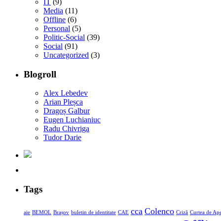
IT
(9)
Media
(11)
Offline
(6)
Personal
(5)
Politic-Social
(39)
Social
(91)
Uncategorized
(3)
Blogroll
Alex Lebedev
Arian Pleșca
Dragoș Galbur
Eugen Luchianiuc
Radu Chivriga
Tudor Darie
Tags
cca
Colenco
aie
BEMOL
Brașov
buletin de identitate
CAE
Criză
Curtea de Ape