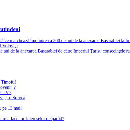
utindeni
ală ce marchează împlinirea a 200 de ani de la anexarea Basarabiei la Im
l Voloviţa
ani de la anexarea Basarabiei de către Imperiul Ţarist: consecinţele rap
 Timofti!
loveni” ?
dă TV7
vița, r. Soroca
r, pe 13 mai!
tru a face loc intereselor de partid?