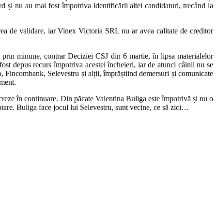
 și nu au mai fost împotriva identificării altei candidaturi, trecând la
ea de validare, iar Vinex Victoria SRL nu ar avea calitate de creditor
 prin minune, contrar Deciziei CSJ din 6 martie, în lipsa materialelor
ost depus recurs împotriva acestei încheieri, iar de atunci câinii nu se
lenco, Fincombank, Selevestru și alții, împrăștiind demersuri și comunicate
iment.
ucreze în continuare. Din păcate Valentina Buliga este împotrivă și nu o
tare. Buliga face jocul lui Selevestru, sunt vecine, ce să zici…