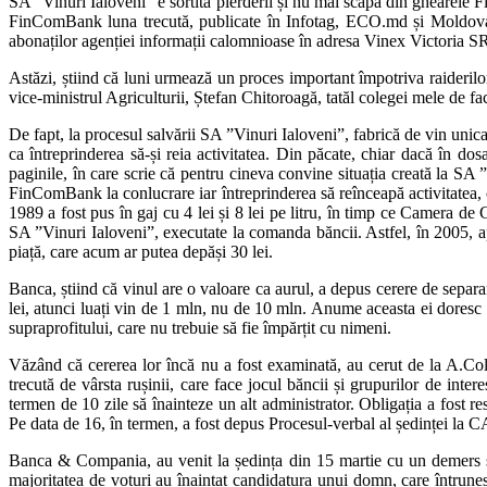
SA ”Vinuri Ialoveni” e sortită pierderii și nu mai scapă din ghearele 
FinComBank luna trecută, publicate în Infotag, ECO.md și Moldovavin
abonaților agenției informații calomnioase în adresa Vinex Victoria S
Astăzi, știind că luni urmează un proces important împotriva raiderilor
vice-ministrul Agriculturii, Ștefan Chitoroagă, tatăl colegei mele de f
De fapt, la procesul salvării SA ”Vinuri Ialoveni”, fabrică de vin unica
ca întreprinderea să-și reia activitatea. Din păcate, chiar dacă în dos
paginile, în care scrie că pentru cineva convine situația creată la S
FinComBank la conlucrare iar întreprinderea să reînceapă activitatea, 
1989 a fost pus în gaj cu 4 lei și 8 lei pe litru, în timp ce Camera de
SA ”Vinuri Ialoveni”, executate la comanda băncii. Astfel, în 2005, apoi
piață, care acum ar putea depăși 30 lei.
Banca, știind că vinul are o valoare ca aurul, a depus cerere de separare
lei, atunci luați vin de 1 mln, nu de 10 mln. Anume aceasta ei doresc să
supraprofitului, care nu trebuie să fie împărțit cu nimeni.
Văzând că cererea lor încă nu a fost examinată, au cerut de la A.Col
trecută de vârsta rușinii, care face jocul băncii și grupurilor de in
termen de 10 zile să înainteze un alt administrator. Obligația a fost res
Pe data de 16, în termen, a fost depus Procesul-verbal al ședinței la 
Banca & Compania, au venit la ședința din 15 martie cu un demers sem
majoritatea de voturi au înaintat candidatura unui domn, care întruneșt