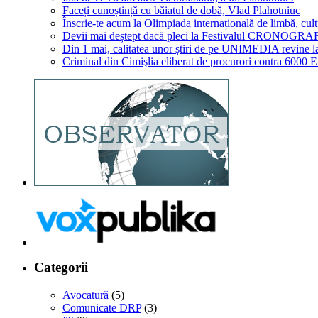
Faceți cunoștință cu băiatul de dobă, Vlad Plahotniuc
Înscrie-te acum la Olimpiada internațională de limbă, cult
Devii mai deștept dacă pleci la Festivalul CRONOGRA
Din 1 mai, calitatea unor știri de pe UNIMEDIA revine l
Criminal din Cimişlia eliberat de procurori contra 6000 
Categorii
Avocatură
(5)
Comunicate DRP
(3)