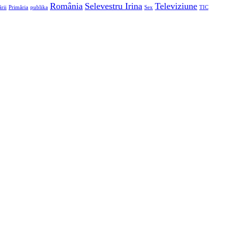
România
Selevestru Irina
Televiziune
rii
Primăria
publika
Sex
TIC