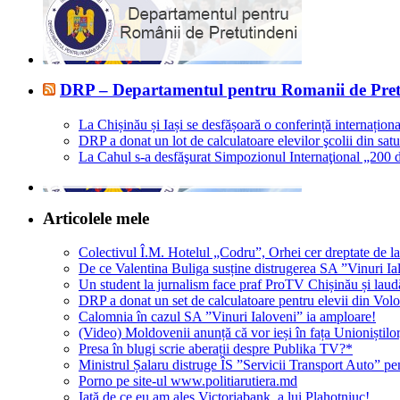
DRP – Departamentul pentru Romanii de Pret
La Chișinău și Iași se desfășoară o conferință internațion
DRP a donat un lot de calculatoare elevilor şcolii din satu
La Cahul s-a desfăşurat Simpozionul Internaţional „200 de 
Articolele mele
Colectivul Î.M. Hotelul „Codru”, Orhei cer dreptate de la
De ce Valentina Buliga susține distrugerea SA ”Vinuri Ia
Un student la jurnalism face praf ProTV Chișinău și lau
DRP a donat un set de calculatoare pentru elevii din Volo
Calomnia în cazul SA ”Vinuri Ialoveni” ia amploare!
(Video) Moldovenii anunță că vor ieși în fața Unioniștilo
Presa în blugi scrie aberații despre Publika TV?*
Ministrul Șalaru distruge ÎS ”Servicii Transport Auto” pen
Porno pe site-ul www.politiarutiera.md
Iată de ce eu am ales Victoriabank, a lui Plahotniuc!