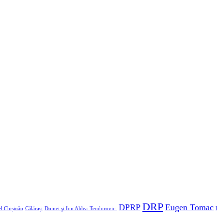
DRP
DPRP
Eugen Tomac
l Chișinău
Călărași
Doinei şi Ion Aldea-Teodorovici