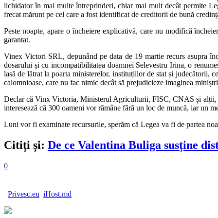
lichidator în mai multe întreprinderi, chiar mai mult decât permite Leg
frecat mărunt pe cel care a fost identificat de creditorii de bună credinț
Peste noapte, apare o încheiere explicativă, care nu modifică încheie
garantat.
Vinex Victori SRL, depunând pe data de 19 martie recurs asupra închei
dosarului și cu incompatibilitatea doamnei Selevestru Irina, o renumeșt
lasă de lătrat la poarta ministerelor, instituțiilor de stat și judecători
calomnioase, care nu fac nimic decât să prejudicieze imaginea miniștril
Declar că Vinx Victoria, Ministerul Agriculturii, FISC, CNAS și alții, 
interesează că 300 oameni vor rămâne fără un loc de muncă, iar un membr
Luni vor fi examinate recursurile, sperăm că Legea va fi de partea noast
Citiți și:
De ce Valentina Buliga susține di
0
Privesc.eu
iHost.md