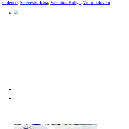
Colenco
,
Selevestru Irina
,
Valentina Buliga
,
Vinuri ialoveni