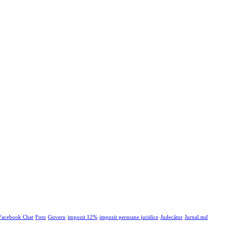
Facebook Chat
Foto
Guvern
impozit 12%
impozit persoane juridice
Judecător
Jurnal.md