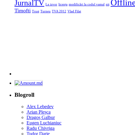
Offlin
JurnalTV
La izvor
licența
modificări la codul vamal
nit
Timofti
Trust
Turneu
TVA 2012
Vlad Filat
Blogroll
Alex Lebedev
Arian Pleșca
Dragoș Galbur
Eugen Luchianiuc
Radu Chivriga
Tudor Darie