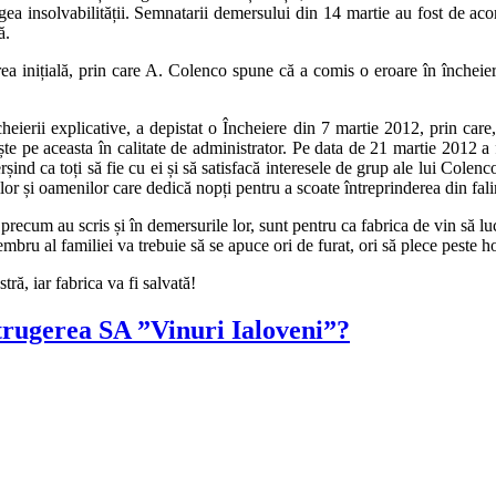
ea insolvabilității. Semnatarii demersului din 14 martie au fost de acord
ă.
rea inițială, prin care A. Colenco spune că a comis o eroare în încheier
erii explicative, a depistat o Încheiere din 7 martie 2012, prin care,
e pe aceasta în calitate de administrator. Pe data de 21 martie 2012 a f
i, cerșind ca toți să fie cu ei și să satisfacă interesele de grup ale lui Co
or și oamenilor care dedică nopți pentru a scoate întreprinderea din fal
precum au scris și în demersurile lor, sunt pentru ca fabrica de vin să l
u al familiei va trebuie să se apuce ori de furat, ori să plece peste ho
ră, iar fabrica va fi salvată!
strugerea SA ”Vinuri Ialoveni”?