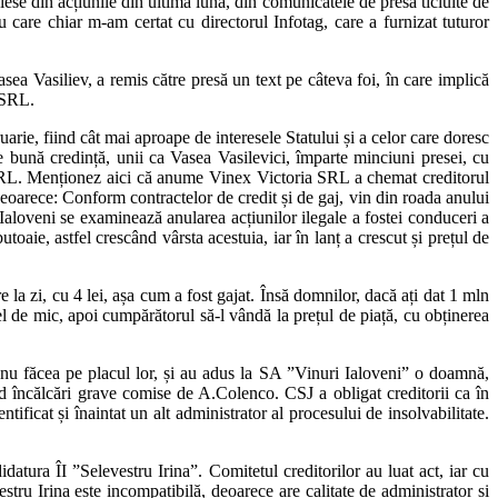
se din acțiunile din ultima lună, din comunicatele de presă ticluite de
are chiar m-am certat cu directorul Infotag, care a furnizat tuturor
sea Vasiliev, a remis către presă un text pe câteva foi, în care implică
a SRL.
arie, fiind cât mai aproape de interesele Statului și a celor care doresc
 de bună credință, unii ca Vasea Vasilevici, împarte minciuni presei, cu
ia SRL. Menționez aici că anume Vinex Victoria SRL a chemat creditorul
eoarece: Conform contractelor de credit și de gaj, vin din roada anului
 Ialoveni se examinează anularea acțiunilor ilegale a fostei conduceri a
oaie, astfel crescând vârsta acestuia, iar în lanț a crescut și prețul de
e la zi, cu 4 lei, așa cum a fost gajat. Însă domnilor, dacă ați dat 1 mln
fel de mic, apoi cumpărătorul să-l vândă la prețul de piață, cu obținerea
 nu făcea pe placul lor, și au adus la SA ”Vinuri Ialoveni” o doamnă,
nd încălcări grave comise de A.Colenco. CSJ a obligat creditorii ca în
tificat și înaintat un alt administrator al procesului de insolvabilitate.
ura ÎI ”Selevestru Irina”. Comitetul creditorilor au luat act, iar cu
stru Irina este incompatibilă, deoarece are calitate de administrator și