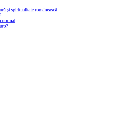
ură şi spiritualitate românească
F
a normal
Euro?