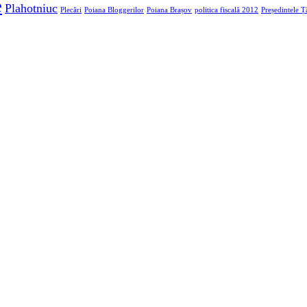
e
Plahotniuc
Plecări
Poiana Bloggerilor
Poiana Brașov
politica fiscală 2012
Președintele Ță