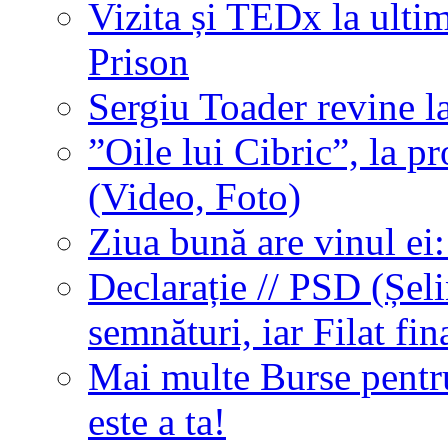
Vizita și TEDx la ultim
Prison
Sergiu Toader revine l
”Oile lui Cibric”, la pr
(Video, Foto)
Ziua bună are vinul ei
Declarație // PSD (Șel
semnături, iar Filat fi
Mai multe Burse pentr
este a ta!