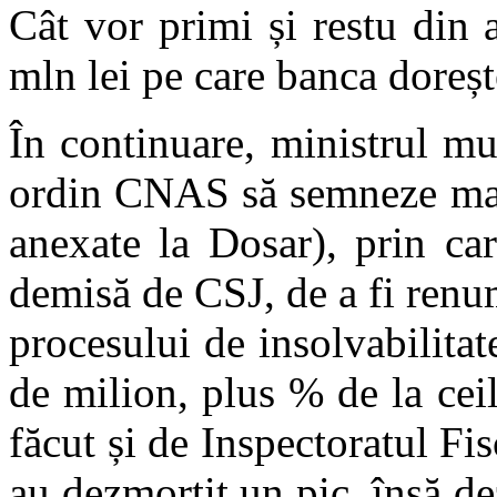
Cât vor primi și restu din
mln lei pe care banca doreșt
În continuare, ministrul mun
ordin CNAS să semneze ma
anexate la Dosar), prin car
demisă de CSJ, de a fi renum
procesului de insolvabilitat
de milion, plus % de la ceila
făcut și de Inspectoratul Fis
au dezmorțit un pic, însă de