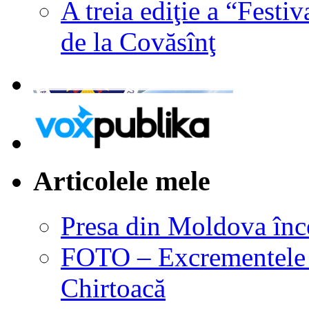
A treia ediţie a “Festi
de la Covăsînţ
Articolele mele
Presa din Moldova înce
FOTO – Excrementele di
Chirtoacă