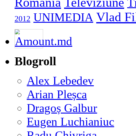
România
Televiziune
T
Vlad Fi
UNIMEDIA
2012
Blogroll
Alex Lebedev
Arian Pleșca
Dragoș Galbur
Eugen Luchianiuc
Radu Chivriga