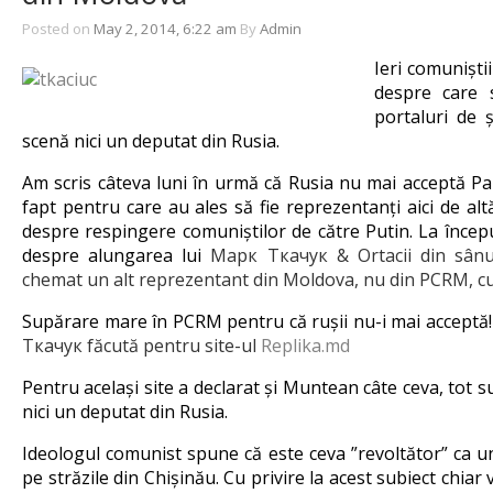
Posted on
May 2, 2014, 6:22 am
By
Admin
Ieri comuniști
despre care 
portaluri de ș
scenă nici un deputat din Rusia.
Am scris câteva luni în urmă că Rusia nu mai acceptă Pa
fapt pentru care au ales să fie reprezentanți aici de al
despre respingere comuniștilor de către Putin. La începu
despre alungarea lui
Марк Ткачук & Ortacii din sânul
chemat un alt reprezentant din Moldova, nu din PCRM, cu
Supărare mare în PCRM pentru că rușii nu-i mai acceptă!
Ткачук făcută pentru site-ul
Replika.md
Pentru același site a declarat și Muntean câte ceva, tot s
nici un deputat din Rusia.
Ideologul comunist spune că este ceva ”revoltător” ca u
pe străzile din Chișinău. Cu privire la acest subiect chiar