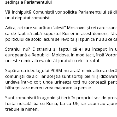
ședință a Parlamentului.
Vă închipuiți? Comuniștii vor solicita Parlamentului să d
unui deputat comunist.
Adica, cei care se arătau ”aleșii” Moscovei și cei care s
ca de fapt să aibă suportul Rusiei în acest demers, fă
politicului de acolo, acum se revoltă și spun că nu au ce că
Straniu, nu? E straniu și faptul că ei au început în u
europeană a Republicii Moldova, în mod tacit, însă Voron
nu este nimic altceva decât jucatul cu electoratul.
Supărarea ideologului PCRM nu arată nimic altceva decât
comuniștii de aici, iar aceștia sunt sortiți pieirii și dizol
undeva într-o colț unde urinează toți nu contează pent
băbuței care mereu vrea majorare la pensie.
Sunt comuniștii în agonie și fierb în propriul soc de pro
fusta ridicată ba cu Rusia, ba cu UE, iar acum au ajun
trebuie la nimeni.