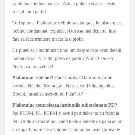
sa obtina conducerea tarii. Asta e politica si acesta este
sensul unui partid.
Toti spun ca Plahotniuc trebuie sa ajunga la inchisoare, ca
trebuie condamnat, expulzat si tot asa mai departe, insa
fara sa faca trimitere macar la o proba.
Ce puteti sa-i incriminati unui om despre care aveti detalii
numai de la TV si din presa de partid? Nimic! De ce?
Pentru ca nu aveti ce!
Plahotniuc este hot?
Care-i proba? Oare sunt probe
vorbele Nataliei Morari, ale Nastasilor, Dolganiucilor,
Botani, jurnalisti aserviti lui Filat? A?
Plahotniuc controleaza institutiile subordonate PD?
Pai PLDM, PL, PCRM si restul partidelor nu au facut la
fel? Unde ati fost atunci cand toate aliantele de pana acum
au impartit intre ele institutiile statului, inclusiv Curtea de