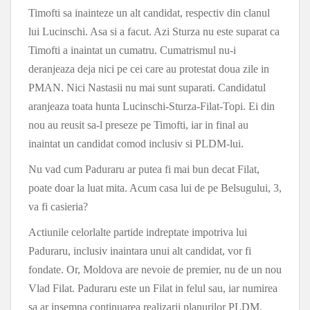
Timofti sa inainteze un alt candidat, respectiv din clanul
lui Lucinschi. Asa si a facut. Azi Sturza nu este suparat ca
Timofti a inaintat un cumatru. Cumatrismul nu-i
deranjeaza deja nici pe cei care au protestat doua zile in
PMAN. Nici Nastasii nu mai sunt suparati. Candidatul
aranjeaza toata hunta Lucinschi-Sturza-Filat-Topi. Ei din
nou au reusit sa-l preseze pe Timofti, iar in final au
inaintat un candidat comod inclusiv si PLDM-lui.
Nu vad cum Paduraru ar putea fi mai bun decat Filat,
poate doar la luat mita. Acum casa lui de pe Belsugului, 3,
va fi casieria?
Actiunile celorlalte partide indreptate impotriva lui
Paduraru, inclusiv inaintara unui alt candidat, vor fi
fondate. Or, Moldova are nevoie de premier, nu de un nou
Vlad Filat. Paduraru este un Filat in felul sau, iar numirea
sa ar insemna continuarea realizarii planurilor PLDM.