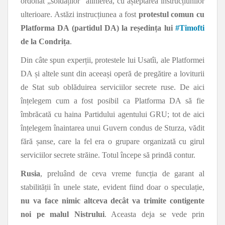
ordonat „soldaților” alinierea, cu așteptarea instrucțiunilor
ulterioare. Astăzi instrucțiunea a fost
protestul comun cu
Platforma DA (partidul DA) la reședința lui
#
Timofti
de la Condrița
.
Din câte spun experții, protestele lui Usatîi, ale Platformei
DA și altele sunt din aceeași operă de pregătire a loviturii
de Stat sub oblăduirea serviciilor secrete ruse. De aici
înțelegem cum a fost posibil ca Platforma DA să fie
îmbrăcată cu haina Partidului agentului GRU; tot de aici
înțelegem înaintarea unui Guvern condus de Sturza, vădit
fără șanse, care la fel era o grupare organizată cu girul
serviciilor secrete străine. Totul începe să prindă contur.
Rusia
, preluând de ceva vreme funcția de garant al
stabilității în unele state, evident fiind doar o speculație,
nu va face nimic altceva decât va trimite contigente
noi pe malul Nistrului
. Aceasta deja se vede prin