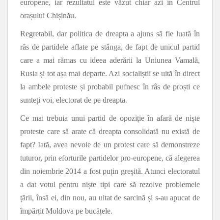
europene, iar rezultatul este văzut chiar azi în Centrul
orașului Chișinău.
Regretabil, dar politica de dreapta a ajuns să fie luată în
râs de partidele aflate pe stânga, de fapt de unicul partid
care a mai rămas cu ideea aderării la Uniunea Vamală,
Rusia și tot așa mai departe. Azi socialiștii se uită în direct
la ambele proteste și probabil pufnesc în râs de proști ce
sunteți voi, electorat de pe dreapta.
Ce mai trebuia unui partid de opoziție în afară de niște
proteste care să arate că dreapta consolidată nu există de
fapt? Iată, avea nevoie de un protest care să demonstreze
tuturor, prin eforturile partidelor pro-europene, că alegerea
din noiembrie 2014 a fost puțin greșită. Atunci electoratul
a dat votul pentru niște tipi care să rezolve problemele
țării, însă ei, din nou, au uitat de sarcină și s-au apucat de
împărțit Moldova pe bucățele.