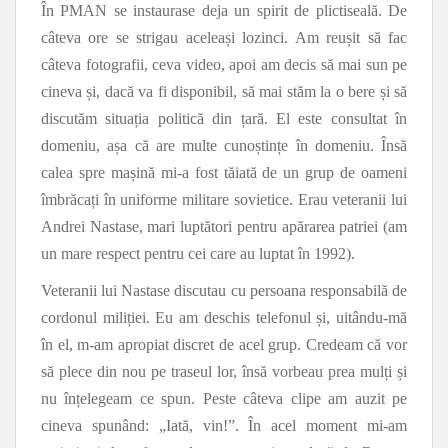
În PMAN se instaurase deja un spirit de plictiseală. De
câteva ore se strigau aceleași lozinci. Am reușit să fac
câteva fotografii, ceva video, apoi am decis să mai sun pe
cineva și, dacă va fi disponibil, să mai stăm la o bere și să
discutăm situația politică din țară. El este consultat în
domeniu, așa că are multe cunoștințe în domeniu. Însă
calea spre mașină mi-a fost tăiată de un grup de oameni
îmbrăcați în uniforme militare sovietice. Erau veteranii lui
Andrei Nastase, mari luptători pentru apărarea patriei (am
un mare respect pentru cei care au luptat în 1992).
Veteranii lui Nastase discutau cu persoana responsabilă de
cordonul miliției. Eu am deschis telefonul și, uitându-mă
în el, m-am apropiat discret de acel grup. Credeam că vor
să plece din nou pe traseul lor, însă vorbeau prea mulți și
nu înțelegeam ce spun. Peste câteva clipe am auzit pe
cineva spunând: „Iată, vin!”. În acel moment mi-am