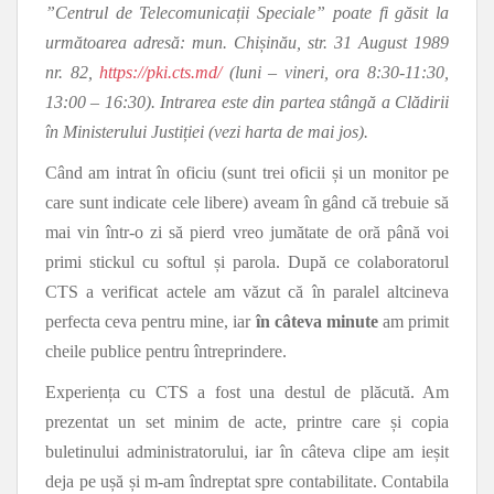
”Centrul de Telecomunicații Speciale” poate fi găsit la
următoarea adresă: mun. Chișinău, str. 31 August 1989
nr. 82,
https://pki.cts.md/
(luni – vineri, ora 8:30-11:30,
13:00 – 16:30). Intrarea este din partea stângă a Clădirii
în Ministerului Justiției (vezi harta de mai jos).
Când am intrat în oficiu (sunt trei oficii și un monitor pe
care sunt indicate cele libere) aveam în gând că trebuie să
mai vin într-o zi să pierd vreo jumătate de oră până voi
primi stickul cu softul și parola. După ce colaboratorul
CTS a verificat actele am văzut că în paralel altcineva
perfecta ceva pentru mine, iar
în câteva minute
am primit
cheile publice pentru întreprindere.
Experiența cu CTS a fost una destul de plăcută. Am
prezentat un set minim de acte, printre care și copia
buletinului administratorului, iar în câteva clipe am ieșit
deja pe ușă și m-am îndreptat spre contabilitate. Contabila