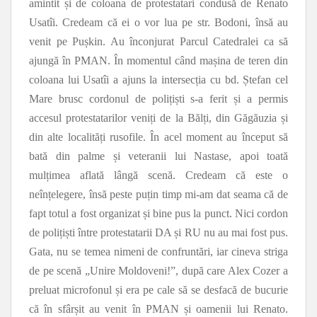
amintit și de coloana de protestatari condusă de Renato
Usatîi. Credeam că ei o vor lua pe str. Bodoni, însă au
venit pe Pușkin. Au înconjurat Parcul Catedralei ca să
ajungă în PMAN. În momentul când mașina de teren din
coloana lui Usatîi a ajuns la intersecția cu bd. Ștefan cel
Mare brusc cordonul de polițiști s-a ferit și a permis
accesul protestatarilor veniți de la Bălți, din Găgăuzia și
din alte localități rusofile. În acel moment au început să
bată din palme și veteranii lui Nastase, apoi toată
mulțimea aflată lângă scenă. Credeam că este o
neînțelegere, însă peste puțin timp mi-am dat seama că de
fapt totul a fost organizat și bine pus la punct. Nici cordon
de polițiști între protestatarii DA și RU nu au mai fost pus.
Gata, nu se temea nimeni de confruntări, iar cineva striga
de pe scenă „Unire Moldoveni!”, după care Alex Cozer a
preluat microfonul și era pe cale să se desfacă de bucurie
că în sfârșit au venit în PMAN și oamenii lui Renato.