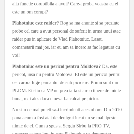
alta functie coruptibila a avut? Care-i proba voastra ca el
este un om corupt?
Plahotniuc este raider?
Rog sa ma anunte si sa prezinte
probe cel care a avut personal de suferit in urma unui atac
raider pus in aplicare de Vlad Plahotniuc. Lasati
comanetarii mai jos, iar eu am sa incerc sa fac legatura cu
voi!
Plahotniuc este un pericol pentru Moldova?
Da, este
pericol, insa nu pentru Moldova. El este un pericol pentru
cei carora fuge pamantul de sub picioare. Primii sunt din
PLDM. Ei stiu ca VP nu prea iarta si are o tinere de minte
buna, mai ales daca cineva l-a calcat pe picior.
Nu stiu ce mai puteti sa-i incriminati acestui om. Din 2010
pana acum a fost atat de denigrat incat nu se mai lipeste
nimic de el. Cum a spus si Sergiu Sirbu la PRO TV,
urmeaza cateva luni in care Plahotniuc va demonstra