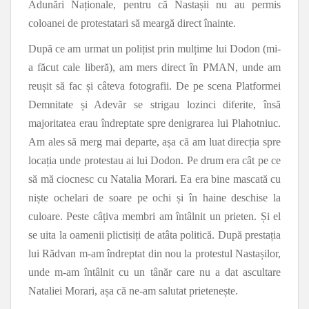
Adunări Naționale, pentru că Nastașii nu au permis
coloanei de protestatari să meargă direct înainte.
După ce am urmat un polițist prin mulțime lui Dodon (mi-
a făcut cale liberă), am mers direct în PMAN, unde am
reușit să fac și câteva fotografii. De pe scena Platformei
Demnitate și Adevăr se strigau lozinci diferite, însă
majoritatea erau îndreptate spre denigrarea lui Plahotniuc.
Am ales să merg mai departe, așa că am luat direcția spre
locația unde protestau ai lui Dodon. Pe drum era cât pe ce
să mă ciocnesc cu Natalia Morari. Ea era bine mascată cu
niște ochelari de soare pe ochi și în haine deschise la
culoare. Peste câțiva membri am întâlnit un prieten. Și el
se uita la oamenii plictisiți de atâta politică. După prestația
lui Rădvan m-am îndreptat din nou la protestul Nastașilor,
unde m-am întâlnit cu un tânăr care nu a dat ascultare
Nataliei Morari, așa că ne-am salutat prietenește.