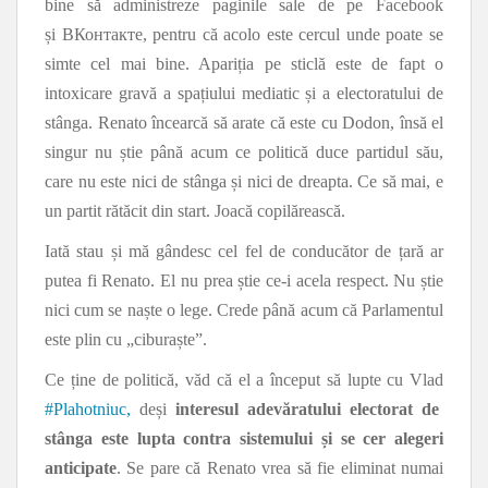
bine să administreze paginile sale de pe Facebook
și ВКонтакте, pentru că acolo este cercul unde poate se
simte cel mai bine. Apariția pe sticlă este de fapt o
intoxicare gravă a spațiului mediatic și a electoratului de
stânga. Renato încearcă să arate că este cu Dodon, însă el
singur nu știe până acum ce politică duce partidul său,
care nu este nici de stânga și nici de dreapta. Ce să mai, e
un partit rătăcit din start. Joacă copilărească.
Iată stau și mă gândesc cel fel de conducător de țară ar
putea fi Renato. El nu prea știe ce-i acela respect. Nu știe
nici cum se naște o lege. Crede până acum că Parlamentul
este plin cu „ciburaște”.
Ce ține de politică, văd că el a început să lupte cu Vlad
#
Plahotniuc,
deși
interesul adevăratului electorat de
stânga este lupta contra sistemului și se cer alegeri
anticipate
. Se pare că Renato vrea să fie eliminat numai