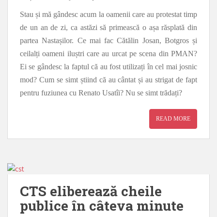
Stau și mă gândesc acum la oamenii care au protestat timp
de un an de zi, ca astăzi să primească o așa răsplată din
partea Nastașilor. Ce mai fac Cătălin Josan, Botgros și
ceilalți oameni iluștri care au urcat pe scena din PMAN?
Ei se gândesc la faptul că au fost utilizați în cel mai josnic
mod? Cum se simt știind că au cântat și au strigat de fapt
pentru fuziunea cu Renato Usatîi? Nu se simt trădați?
READ MORE
CTS eliberează cheile
publice în câteva minute