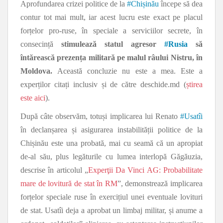
Aprofundarea crizei politice de la
#
Chișinău
începe să dea
contur tot mai mult, iar acest lucru este exact pe placul
forțelor pro-ruse, în speciale a serviciilor secrete, în
consecință
stimulează statul agresor
#
Rusia
să
întărească prezența militară pe malul râului Nistru, în
Moldova.
Această concluzie nu este a mea. Este a
experților citați inclusiv și de către deschide.md (
știrea
este aici
).
După câte observăm, totuși implicarea lui Renato
#
Usatîi
în declanșarea și asigurarea instabilității politice de la
Chișinău este una probată, mai cu seamă că un apropiat
de-al său, plus legăturile cu lumea interlopă Găgăuzia,
descrise în articolul „
Experţii Da Vinci AG: Probabilitate
mare de lovitură de stat în RM
”, demonstrează implicarea
forțelor speciale ruse în exercițiul unei eventuale lovituri
de stat. Usatîi deja a aprobat un limbaj militar, și anume a