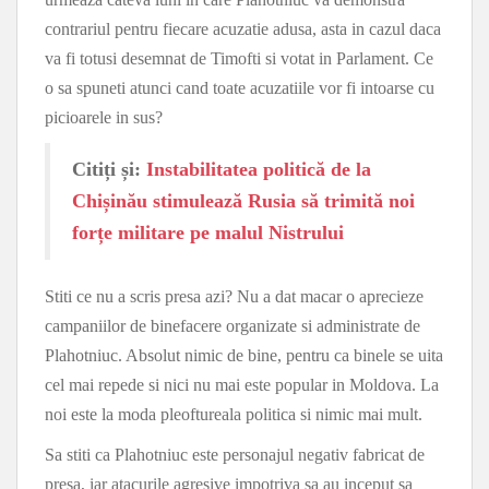
contrariul pentru fiecare acuzatie adusa, asta in cazul daca
va fi totusi desemnat de Timofti si votat in Parlament. Ce
o sa spuneti atunci cand toate acuzatiile vor fi intoarse cu
picioarele in sus?
Citiți și:
Instabilitatea politică de la
Chișinău stimulează Rusia să trimită noi
forțe militare pe malul Nistrului
Stiti ce nu a scris presa azi? Nu a dat macar o aprecieze
campaniilor de binefacere organizate si administrate de
Plahotniuc. Absolut nimic de bine, pentru ca binele se uita
cel mai repede si nici nu mai este popular in Moldova. La
noi este la moda pleoftureala politica si nimic mai mult.
Sa stiti ca Plahotniuc este personajul negativ fabricat de
presa, iar atacurile agresive impotriva sa au inceput sa