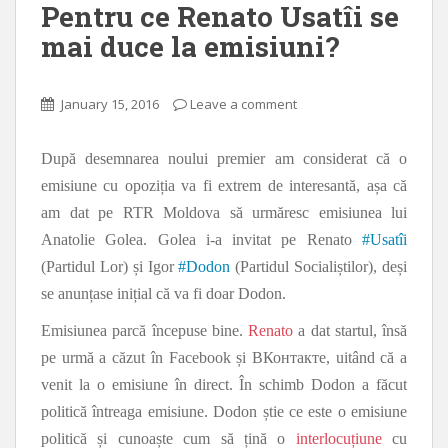
Pentru ce Renato Usatîi se
mai duce la emisiuni?
January 15, 2016
Leave a comment
După desemnarea noului premier am considerat că o
emisiune cu opoziția va fi extrem de interesantă, așa că
am dat pe RTR Moldova să urmăresc emisiunea lui
Anatolie Golea. Golea i-a invitat pe Renato
#
Usatîi
(Partidul Lor) și Igor
#
Dodon
(Partidul Socialiștilor), deși
se anunțase inițial că va fi doar Dodon.
Emisiunea parcă începuse bine.
Renato
a dat startul, însă
pe urmă a căzut în Facebook și ВКонтакте, uitând că a
venit la o emisiune în direct. În schimb Dodon a făcut
politică întreaga emisiune. Dodon știe ce este o emisiune
politică și cunoaște cum să țină o
interlocuțiune
cu