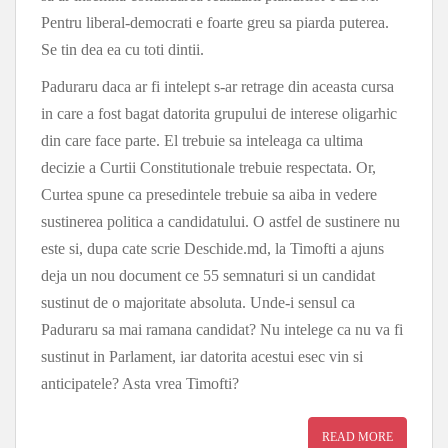
Pentru liberal-democrati e foarte greu sa piarda puterea.
Se tin dea ea cu toti dintii.
Paduraru daca ar fi intelept s-ar retrage din aceasta cursa
in care a fost bagat datorita grupului de interese oligarhic
din care face parte. El trebuie sa inteleaga ca ultima
decizie a Curtii Constitutionale trebuie respectata. Or,
Curtea spune ca presedintele trebuie sa aiba in vedere
sustinerea politica a candidatului. O astfel de sustinere nu
este si, dupa cate scrie Deschide.md, la Timofti a ajuns
deja un nou document ce 55 semnaturi si un candidat
sustinut de o majoritate absoluta. Unde-i sensul ca
Paduraru sa mai ramana candidat? Nu intelege ca nu va fi
sustinut in Parlament, iar datorita acestui esec vin si
anticipatele? Asta vrea Timofti?
READ MORE