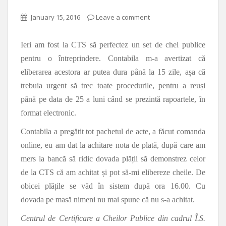
January 15, 2016
Leave a comment
Ieri am fost la CTS să perfectez un set de chei publice
pentru o întreprindere. Contabila m-a avertizat că
eliberarea acestora ar putea dura până la 15 zile, așa că
trebuia urgent să trec toate procedurile, pentru a reuși
până pe data de 25 a luni când se prezintă rapoartele, în
format electronic.
Contabila a pregătit tot pachetul de acte, a făcut comanda
online, eu am dat la achitare nota de plată, după care am
mers la bancă să ridic dovada plății să demonstrez celor
de la CTS că am achitat și pot să-mi elibereze cheile. De
obicei plățile se văd în sistem după ora 16.00. Cu
dovada pe masă nimeni nu mai spune că nu s-a achitat.
Centrul de Certificare a Cheilor Publice din cadrul Î.S.