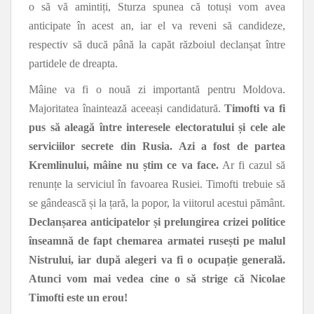
o să vă amintiți, Sturza spunea că totuși vom avea
anticipate în acest an, iar el va reveni să candideze,
respectiv să ducă până la capăt războiul declanșat între
partidele de dreapta.
Mâine va fi o nouă zi importantă pentru Moldova.
Majoritatea înaintează aceeași candidatură.
Timofti va fi
pus să aleagă între interesele electoratului și cele ale
serviciilor secrete din Rusia. Azi a fost de partea
Kremlinului, mâine nu știm ce va face.
Ar fi cazul să
renunțe la serviciul în favoarea Rusiei. Timofti trebuie să
se gândească și la țară, la popor, la viitorul acestui pământ.
Declanșarea anticipatelor și prelungirea crizei politice
înseamnă de fapt chemarea armatei rusești pe malul
Nistrului, iar după alegeri va fi o ocupație generală.
Atunci vom mai vedea cine o să strige că Nicolae
Timofti este un erou!