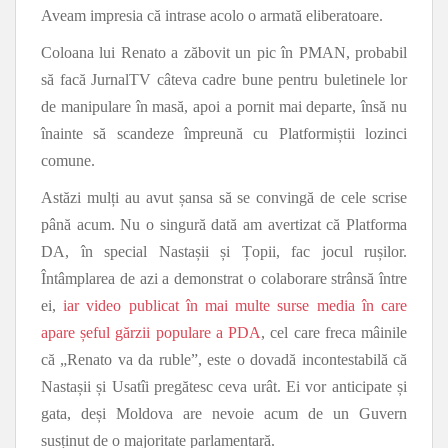
Aveam impresia că intrase acolo o armată eliberatoare.
Coloana lui Renato a zăbovit un pic în PMAN, probabil
să facă JurnalTV câteva cadre bune pentru buletinele lor
de manipulare în masă, apoi a pornit mai departe, însă nu
înainte să scandeze împreună cu Platformiștii lozinci
comune.
Astăzi mulți au avut șansa să se convingă de cele scrise
până acum. Nu o singură dată am avertizat că Platforma
DA, în special Nastașii și Țopii, fac jocul rușilor.
Întâmplarea de azi a demonstrat o colaborare strânsă între
ei,
iar video publicat în mai multe surse media în care
apare șeful gărzii populare a PDA
, cel care freca mâinile
că „Renato va da ruble”, este o dovadă incontestabilă că
Nastașii și Usatîi pregătesc ceva urât. Ei vor anticipate și
gata, deși Moldova are nevoie acum de un Guvern
susținut de o majoritate parlamentară.