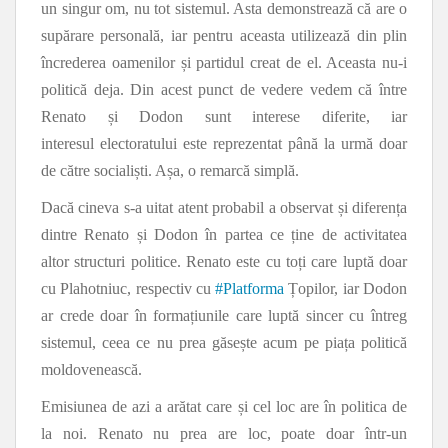
un singur om, nu tot sistemul. Asta demonstrează că are o
supărare personală, iar pentru aceasta utilizează din plin
încrederea oamenilor și partidul creat de el. Aceasta nu-i
politică deja. Din acest punct de vedere vedem că între
Renato și Dodon sunt interese diferite, iar
interesul electoratului este reprezentat până la urmă doar
de către socialiști. Așa, o remarcă simplă.
Dacă cineva s-a uitat atent probabil a observat și diferența
dintre Renato și Dodon în partea ce ține de activitatea
altor structuri politice. Renato este cu toți care luptă doar
cu Plahotniuc, respectiv cu
#
Platforma
Țopilor, iar Dodon
ar crede doar în formațiunile care luptă sincer cu întreg
sistemul, ceea ce nu prea găsește acum pe piața politică
moldovenească.
Emisiunea de azi a arătat care și cel loc are în politica de
la noi. Renato nu prea are loc, poate doar într-un