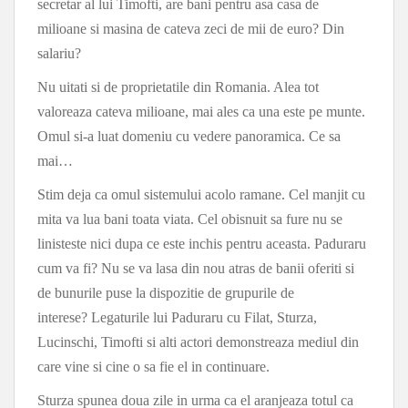
secretar al lui Timofti, are bani pentru asa casa de
milioane si masina de cateva zeci de mii de euro? Din
salariu?
Nu uitati si de proprietatile din Romania. Alea tot
valoreaza cateva milioane, mai ales ca una este pe munte.
Omul si-a luat domeniu cu vedere panoramica. Ce sa
mai…
Stim deja ca omul sistemului acolo ramane. Cel manjit cu
mita va lua bani toata viata. Cel obisnuit sa fure nu se
linisteste nici dupa ce este inchis pentru aceasta. Paduraru
cum va fi? Nu se va lasa din nou atras de banii oferiti si
de bunurile puse la dispozitie de grupurile de
interese? Legaturile lui Paduraru cu Filat, Sturza,
Lucinschi, Timofti si alti actori demonstreaza mediul din
care vine si cine o sa fie el in continuare.
Sturza spunea doua zile in urma ca el aranjeaza totul ca