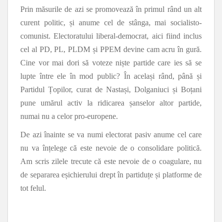
Prin măsurile de azi se promovează în primul rând un alt
curent politic, și anume cel de stânga, mai socialisto-
comunist. Electoratului liberal-democrat, aici fiind inclus
cel al PD, PL, PLDM și PPEM devine cam acru în gură.
Cine vor mai dori să voteze niște partide care ies să se
lupte între ele în mod public? În același rând, până și
Partidul Țopilor, curat de Nastași, Dolganiuci și Boțani
pune umărul activ la ridicarea șanselor altor partide,
numai nu a celor pro-europene.
De azi înainte se va numi electorat pasiv anume cel care
nu va înțelege că este nevoie de o consolidare politică.
Am scris zilele trecute că este nevoie de o coagulare, nu
de separarea eșichierului drept în partiduțe și platforme de
tot felul.