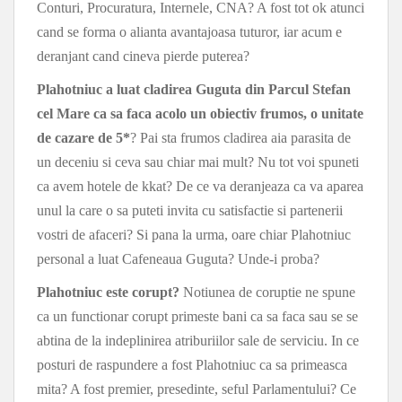
Conturi, Procuratura, Internele, CNA? A fost tot ok atunci
cand se forma o alianta avantajoasa tuturor, iar acum e
deranjant cand cineva pierde puterea?
Plahotniuc a luat cladirea Guguta din Parcul Stefan
cel Mare ca sa faca acolo un obiectiv frumos, o unitate
de cazare de 5*
? Pai sta frumos cladirea aia parasita de
un deceniu si ceva sau chiar mai mult? Nu tot voi spuneti
ca avem hotele de kkat? De ce va deranjeaza ca va aparea
unul la care o sa puteti invita cu satisfactie si partenerii
vostri de afaceri? Si pana la urma, oare chiar Plahotniuc
personal a luat Cafeneaua Guguta? Unde-i proba?
Plahotniuc este corupt?
Notiunea de coruptie ne spune
ca un functionar corupt primeste bani ca sa faca sau se se
abtina de la indeplinirea atriburiilor sale de serviciu. In ce
posturi de raspundere a fost Plahotniuc ca sa primeasca
mita? A fost premier, presedinte, seful Parlamentului? Ce