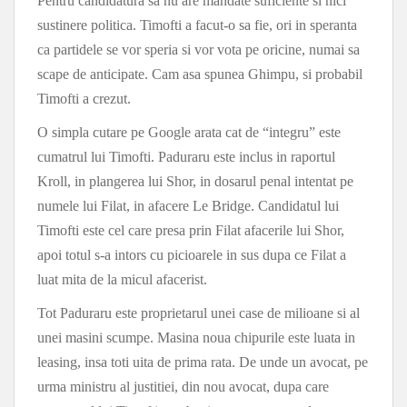
Pentru candidatura sa nu are mandate suficiente si nici
sustinere politica. Timofti a facut-o sa fie, ori in speranta
ca partidele se vor speria si vor vota pe oricine, numai sa
scape de anticipate. Cam asa spunea Ghimpu, si probabil
Timofti a crezut.
O simpla cutare pe Google arata cat de “integru” este
cumatrul lui Timofti. Paduraru este inclus in raportul
Kroll, in plangerea lui Shor, in dosarul penal intentat pe
numele lui Filat, in afacere Le Bridge. Candidatul lui
Timofti este cel care presa prin Filat afacerile lui Shor,
apoi totul s-a intors cu picioarele in sus dupa ce Filat a
luat mita de la micul afacerist.
Tot Paduraru este proprietarul unei case de milioane si al
unei masini scumpe. Masina noua chipurile este luata in
leasing, insa toti uita de prima rata. De unde un avocat, pe
urma ministru al justitiei, din nou avocat, dupa care