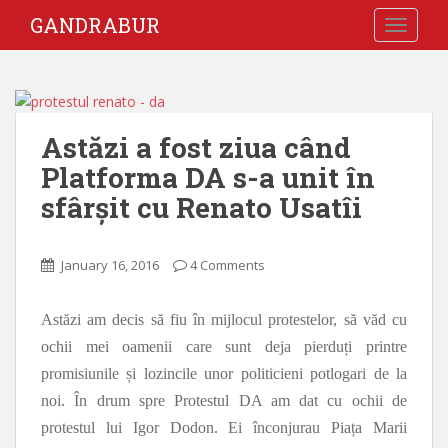
GANDRABUR
TOGGLE
Astăzi a fost ziua când
Platforma DA s-a unit în
sfârșit cu Renato Usatîi
January 16, 2016
4 Comments
Astăzi am decis să fiu în mijlocul protestelor, să văd cu
ochii mei oamenii care sunt deja pierduți printre
promisiunile și lozincile unor politicieni potlogari de la
noi. În drum spre Protestul DA am dat cu ochii de
protestul lui Igor Dodon. Ei înconjurau Piața Marii