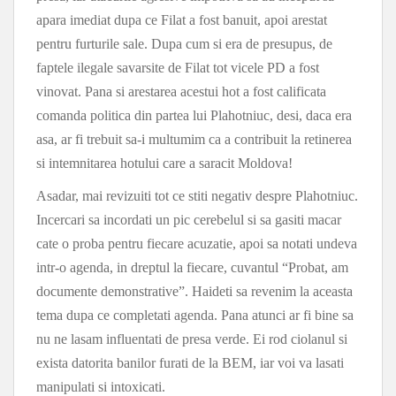
apara imediat dupa ce Filat a fost banuit, apoi arestat
pentru furturile sale. Dupa cum si era de presupus, de
faptele ilegale savarsite de Filat tot vicele PD a fost
vinovat. Pana si arestarea acestui hot a fost calificata
comanda politica din partea lui Plahotniuc, desi, daca era
asa, ar fi trebuit sa-i multumim ca a contribuit la retinerea
si intemnitarea hotului care a saracit Moldova!
Asadar, mai revizuiti tot ce stiti negativ despre Plahotniuc.
Incercari sa incordati un pic cerebelul si sa gasiti macar
cate o proba pentru fiecare acuzatie, apoi sa notati undeva
intr-o agenda, in dreptul la fiecare, cuvantul “Probat, am
documente demonstrative”. Haideti sa revenim la aceasta
tema dupa ce completati agenda. Pana atunci ar fi bine sa
nu ne lasam influentati de presa verde. Ei rod ciolanul si
exista datorita banilor furati de la BEM, iar voi va lasati
manipulati si intoxicati.