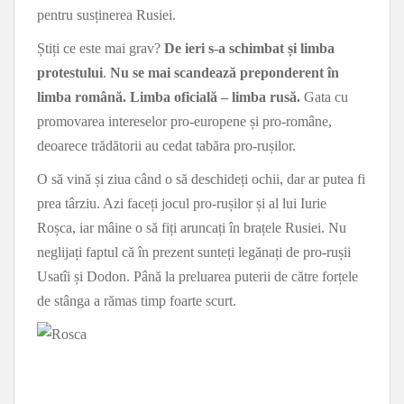
pentru susținerea Rusiei.
Știți ce este mai grav?
De ieri s-a schimbat și limba
protestului
.
Nu se mai scandează preponderent în
limba română. Limba oficială – limba rusă.
Gata cu
promovarea intereselor pro-europene și pro-române,
deoarece trădătorii au cedat tabăra pro-rușilor.
O să vină și ziua când o să deschideți ochii, dar ar putea fi
prea târziu. Azi faceți jocul pro-rușilor și al lui Iurie
Roșca, iar mâine o să fiți aruncați în brațele Rusiei. Nu
neglijați faptul că în prezent sunteți legănați de pro-rușii
Usatîi și Dodon. Până la preluarea puterii de către forțele
de stânga a rămas timp foarte scurt.