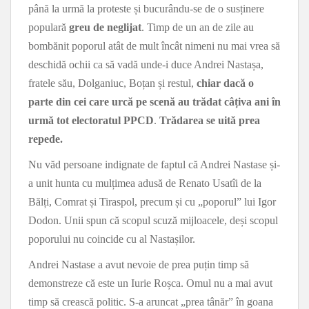
până la urmă la proteste și bucurându-se de o susținere
populară
greu de neglijat
. Timp de un an de zile au
bombănit poporul atât de mult încât nimeni nu mai vrea să
deschidă ochii ca să vadă unde-i duce Andrei Nastașa,
fratele său, Dolganiuc, Boțan și restul,
chiar dacă o
parte din cei care urcă pe scenă au trădat câțiva ani în
urmă tot electoratul PPCD
.
Trădarea se uită prea
repede.
Nu văd persoane indignate de faptul că Andrei Nastase și-
a unit hunta cu mulțimea adusă de Renato Usatîi de la
Bălți, Comrat și Tiraspol, precum și cu „poporul” lui Igor
Dodon. Unii spun că scopul scuză mijloacele, deși scopul
poporului nu coincide cu al Nastașilor.
Andrei Nastase a avut nevoie de prea puțin timp să
demonstreze că este un Iurie Roșca. Omul nu a mai avut
timp să crească politic. S-a aruncat „prea tânăr” în goana