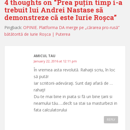
4 thoughts on “
Prea puțin timp i-a
trebuit lui Andrei Nastase să
demonstreze că este Iurie Roșca
”
Pingback:
OPINIE. Platforma DA merge pe „cărarea pro-rusă”
bătătorită de Iurie Roșca | Puterea
AMICUL TAU
January 22, 2016 at 12:11 pm
În vremea asta revolută. Rahaţii scriu, în loc
să pută!
Iar scriitorii-adevăraţi. Sunt daţi afară de …
rahaţi!
Du-te mai bine in piata si fă un bine țarii si
neamului tău…..decît sa stai sa masturbezi in
fata calculatorului
REPLY