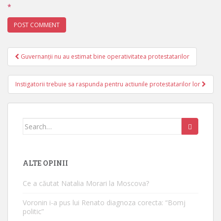
*
Guvernanții nu au estimat bine operativitatea protestatarilor
Post navigation
Instigatorii trebuie sa raspunda pentru actiunile protestatarilor lor
Search for:
ALTE OPINII
Ce a căutat Natalia Morari la Moscova?
Voronin i-a pus lui Renato diagnoza corecta: “Bomj
politic”