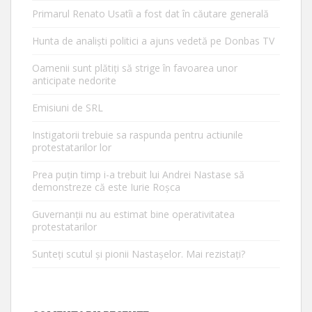
Primarul Renato Usatîi a fost dat în căutare generală
Hunta de analiști politici a ajuns vedetă pe Donbas TV
Oamenii sunt plătiți să strige în favoarea unor
anticipate nedorite
Emisiuni de SRL
Instigatorii trebuie sa raspunda pentru actiunile
protestatarilor lor
Prea puțin timp i-a trebuit lui Andrei Nastase să
demonstreze că este Iurie Roșca
Guvernanții nu au estimat bine operativitatea
protestatarilor
Sunteți scutul și pionii Nastașelor. Mai rezistați?