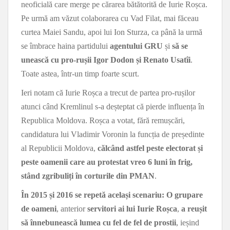
neoficială care merge pe cărarea bătătorită de Iurie Roșca.
Pe urmă am văzut colaborarea cu Vad Filat, mai făceau
curtea Maiei Sandu, apoi lui Ion Sturza, ca până la urmă
se îmbrace haina partidului
agentului GRU
și
să se
unească cu pro-rușii Igor Dodon și Renato Usatîi
.
Toate astea, într-un timp foarte scurt.
Ieri notam că Iurie Roșca a trecut de partea pro-rușilor
atunci când Kremlinul s-a deșteptat că pierde influența în
Republica Moldova. Roșca a votat, fără remușcări,
candidatura lui Vladimir Voronin la funcția de președinte
al Republicii Moldova,
călcând astfel peste electorat și
peste oamenii care au protestat vreo 6 luni în frig,
stând zgribuliți în corturile din PMAN
.
În 2015 și 2016 se repetă același scenariu:
O grupare
de oameni
, anterior
servitori ai lui Iurie Roșca
,
a reușit
să înnebunească lumea cu fel de fel de prostii
, ieșind