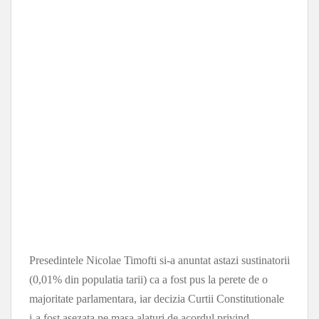
Presedintele Nicolae Timofti si-a anuntat astazi sustinatorii
(0,01% din populatia tarii) ca a fost pus la perete de o
majoritate parlamentara, iar decizia Curtii Constitutionale
i-a fost asezata pe masa alaturi de acordul privind