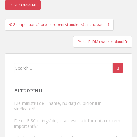
Ghimpu fabrică pro-europeni și anulează antincipatele?
Post navigation
Presa PLDM roade ciolanul
Search for:
ALTE OPINII
Dle ministru de Finanțe, nu dați cu piciorul în
vinificatori!
De ce FISC-ul îngrădește accesul la informația extrem
importantă?