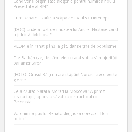
Când vor fi organizate alegerile pentru numirea noului
Președinte al RM?
Cum Renato Usatîi va scăpa de CV-ul său interlop?
(DOC) Unde a fost demnitatea lui Andrei Nastase cand
a jefuit AirMoldova?
PLDM e în rahat până la gât, dar se ține de populisme
Dle Barbăroșie, de când electoratul votează majorități
parlamentare?
(FOTO) Orașul Bălți nu are stăpân! Noroiul trece peste
glezne
Ce a căutat Natalia Morari la Moscova? A primit
instructajul, apoi s-a văzut cu instructorul din
Belorusia!
Voronin i-a pus lui Renato diagnoza corecta: “Bomj
politic”