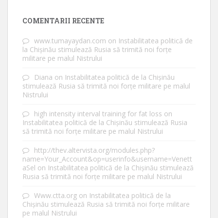
COMENTARII RECENTE
www.tumayaydan.com
on
Instabilitatea politică de
la Chișinău stimulează Rusia să trimită noi forțe
militare pe malul Nistrului
Diana
on
Instabilitatea politică de la Chișinău
stimulează Rusia să trimită noi forțe militare pe malul
Nistrului
high intensity interval training for fat loss
on
Instabilitatea politică de la Chișinău stimulează Rusia
să trimită noi forțe militare pe malul Nistrului
http://thev.altervista.org/modules.php?
name=Your_Account&op=userinfo&username=Venett
aSel
on
Instabilitatea politică de la Chișinău stimulează
Rusia să trimită noi forțe militare pe malul Nistrului
Www.ctta.org
on
Instabilitatea politică de la
Chișinău stimulează Rusia să trimită noi forțe militare
pe malul Nistrului