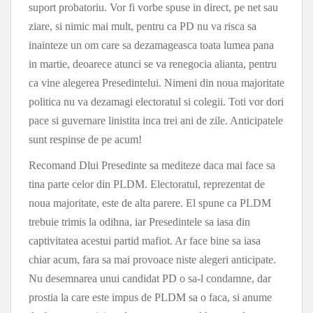
suport probatoriu. Vor fi vorbe spuse in direct, pe net sau
ziare, si nimic mai mult, pentru ca PD nu va risca sa
inainteze un om care sa dezamageasca toata lumea pana
in martie, deoarece atunci se va renegocia alianta, pentru
ca vine alegerea Presedintelui. Nimeni din noua majoritate
politica nu va dezamagi electoratul si colegii. Toti vor dori
pace si guvernare linistita inca trei ani de zile. Anticipatele
sunt respinse de pe acum!
Recomand Dlui Presedinte sa mediteze daca mai face sa
tina parte celor din PLDM. Electoratul, reprezentat de
noua majoritate, este de alta parere. El spune ca PLDM
trebuie trimis la odihna, iar Presedintele sa iasa din
captivitatea acestui partid mafiot. Ar face bine sa iasa
chiar acum, fara sa mai provoace niste alegeri anticipate.
Nu desemnarea unui candidat PD o sa-l condamne, dar
prostia la care este impus de PLDM sa o faca, si anume