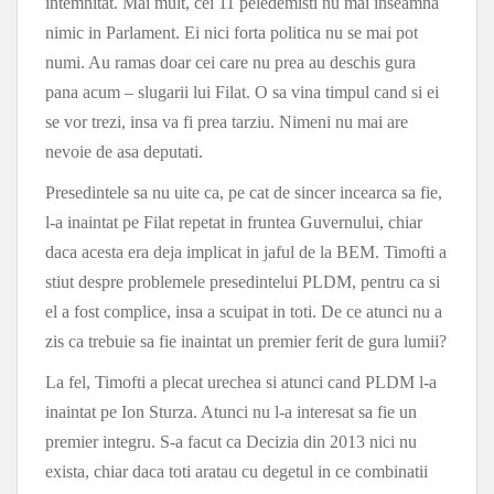
intemnitat. Mai mult, cei 11 peledemisti nu mai inseamna
nimic in Parlament. Ei nici forta politica nu se mai pot
numi. Au ramas doar cei care nu prea au deschis gura
pana acum – slugarii lui Filat. O sa vina timpul cand si ei
se vor trezi, insa va fi prea tarziu. Nimeni nu mai are
nevoie de asa deputati.
Presedintele sa nu uite ca, pe cat de sincer incearca sa fie,
l-a inaintat pe Filat repetat in fruntea Guvernului, chiar
daca acesta era deja implicat in jaful de la BEM. Timofti a
stiut despre problemele presedintelui PLDM, pentru ca si
el a fost complice, insa a scuipat in toti. De ce atunci nu a
zis ca trebuie sa fie inaintat un premier ferit de gura lumii?
La fel, Timofti a plecat urechea si atunci cand PLDM l-a
inaintat pe Ion Sturza. Atunci nu l-a interesat sa fie un
premier integru. S-a facut ca Decizia din 2013 nici nu
exista, chiar daca toti aratau cu degetul in ce combinatii