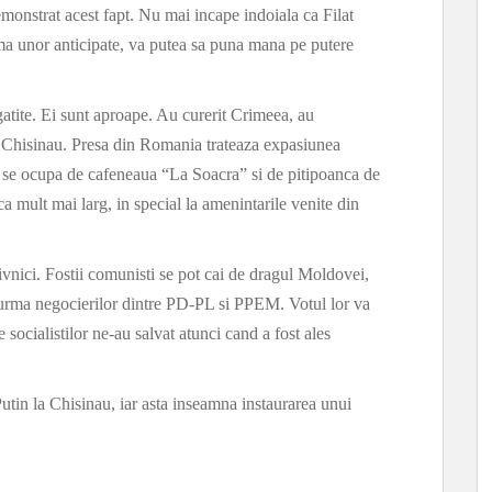
emonstrat acest fapt. Nu mai incape indoiala ca Filat
urma unor anticipate, va putea sa puna mana pe putere
egatite. Ei sunt aproape. Au curerit Crimeea, au
a Chisinau. Presa din Romania trateaza expasiunea
a se ocupa de cafeneaua “La Soacra” si de pitipoanca de
 mult mai larg, in special la amenintarile venite din
vnici. Fostii comunisti se pot cai de dragul Moldovei,
 urma negocierilor dintre PD-PL si PPEM. Votul lor va
socialistilor ne-au salvat atunci cand a fost ales
tin la Chisinau, iar asta inseamna instaurarea unui