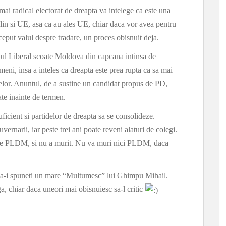
ai radical electorat de dreapta va intelege ca este una
lin si UE, asa ca au ales UE, chiar daca vor avea pentru
eput valul despre tradare, un proces obisnuit deja.
tidul Liberal scoate Moldova din capcana intinsa de
ni, insa a inteles ca dreapta este prea rupta ca sa mai
telor. Anuntul, de a sustine un candidat propus de PD,
ate inainte de termen.
ficient si partidelor de dreapta sa se consolideze.
vernarii, iar peste trei ani poate reveni alaturi de colegi.
os de PLDM, si nu a murit. Nu va muri nici PLDM, daca
o sa-i spuneti un mare “Multumesc” lui Ghimpu Mihail.
ga, chiar daca uneori mai obisnuiesc sa-l critic