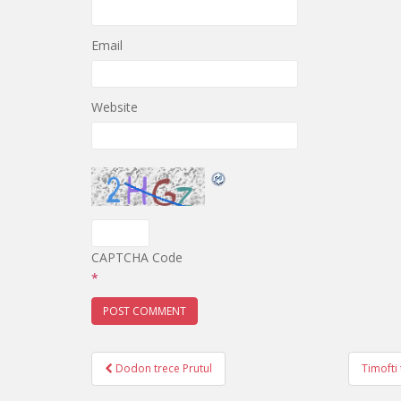
Email
Website
CAPTCHA Code
*
Dodon trece Prutul
Timofti
Post navigation