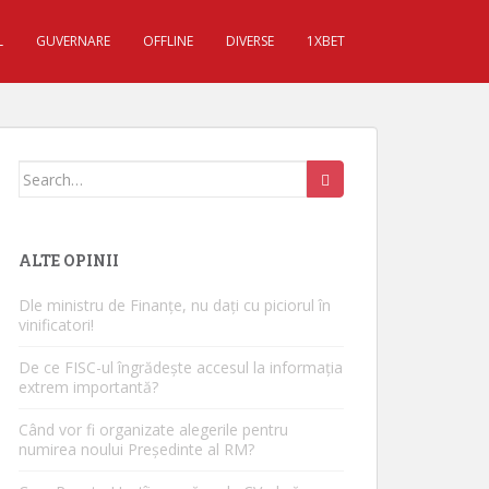
L
GUVERNARE
OFFLINE
DIVERSE
1XBET
Search for:
ALTE OPINII
Dle ministru de Finanțe, nu dați cu piciorul în
vinificatori!
De ce FISC-ul îngrădește accesul la informația
extrem importantă?
Când vor fi organizate alegerile pentru
numirea noului Președinte al RM?