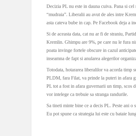
Decizia PL nu este in dauna cuiva. Pana si cel m
“mudraia”. Liberalii au avut de ales intre Krem
asta cateva bube in cap. Pe Facebook deja a inc
Si de aceasta data, cat nu ar fi de straniu, Par
Kremlin. Ghimpu are 9%, pe care nu le fura nime
poata invinge fortele obscure in cazul anticipa
inseamna de fapt si anularea alegerilor organiz
Totodata, hotararea liberalilor va acorda timp su
PLDM, fara Filat, va prinde la puteri in afara gu
PL tot a fost in afara guvernarii un timp, sc
vor intelege ca trebuie sa stranga randurile.
Sa tineti minte bine ce a decis PL. Peste ani 
Eu pot spune ca strategia lui este cu bataie lun