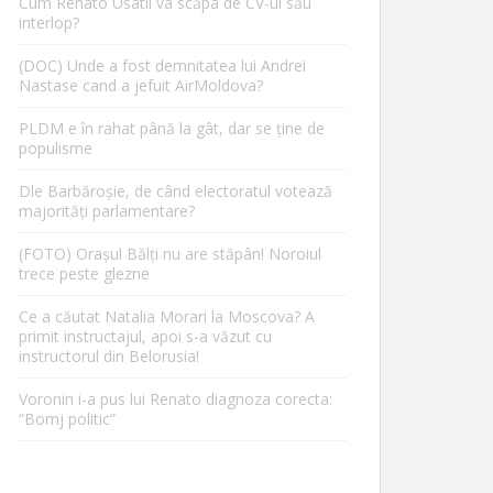
Cum Renato Usatîi va scăpa de CV-ul său
interlop?
(DOC) Unde a fost demnitatea lui Andrei
Nastase cand a jefuit AirMoldova?
PLDM e în rahat până la gât, dar se ține de
populisme
Dle Barbăroșie, de când electoratul votează
majorități parlamentare?
(FOTO) Orașul Bălți nu are stăpân! Noroiul
trece peste glezne
Ce a căutat Natalia Morari la Moscova? A
primit instructajul, apoi s-a văzut cu
instructorul din Belorusia!
Voronin i-a pus lui Renato diagnoza corecta:
“Bomj politic”