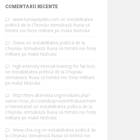
COMENTARII RECENTE
www.tumayaydan.com
on
Instabilitatea
politică de la Chișinău stimulează Rusia să
trimită noi forțe militare pe malul Nistrului
Diana
on
Instabilitatea politică de la
Chișinău stimulează Rusia să trimită noi forțe
militare pe malul Nistrului
high intensity interval training for fat loss
on
Instabilitatea politică de la Chișinău
stimulează Rusia să trimită noi forțe militare
pe malul Nistrului
http://thev.altervista.org/modules.php?
name=Your_Account&op=userinfo&usernam
e=VenettaSel
on
Instabilitatea politică de la
Chișinău stimulează Rusia să trimită noi forțe
militare pe malul Nistrului
Www.ctta.org
on
Instabilitatea politică de
la Chișinău stimulează Rusia să trimită noi