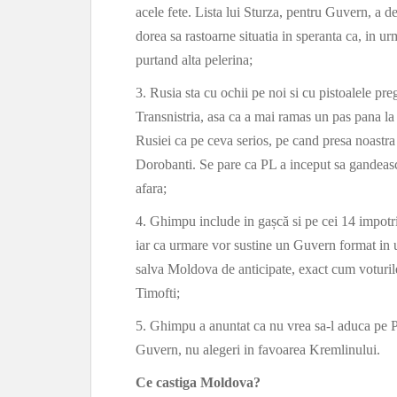
acele fete. Lista lui Sturza, pentru Guvern, a d
dorea sa rastoarne situatia in speranta ca, in 
purtand alta pelerina;
3. Rusia sta cu ochii pe noi si cu pistoalele pr
Transnistria, asa ca a mai ramas un pas pana l
Rusiei ca pe ceva serios, pe cand presa noastr
Dorobanti. Se pare ca PL a inceput sa gandeasca
afara;
4. Ghimpu include in gașcă si pe cei 14 impotri
iar ca urmare vor sustine un Guvern format in
salva Moldova de anticipate, exact cum voturile 
Timofti;
5. Ghimpu a anuntat ca nu vrea sa-l aduca pe Pu
Guvern, nu alegeri in favoarea Kremlinului.
Ce castiga Moldova?