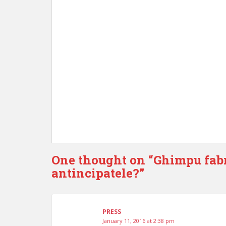
One thought on “
Ghimpu fabr
antincipatele?
”
PRESS
January 11, 2016 at 2:38 pm