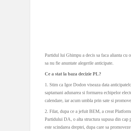
Partidul lui Ghimpu a decis sa faca alianta cu or
sa nu fie anuntate alegerile anticipate.
Ce a stat la baza decizie PL?
1. Stim ca Igor Dodon viseaza data anticipatelor
saptamani adunarea si formarea echipelor elector
calendare, iar acum umbla prin sate si promo
2. Filat, dupa ce a jefuit BEM, a creat Platfor
Partidului DA, o alta structura supusa din cap p
este scindarea dreptei, dupa care sa promoveze 