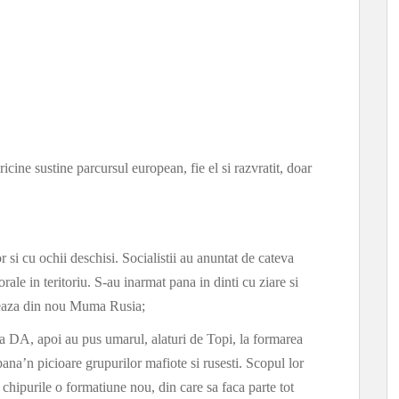
icine sustine parcursul european, fie el si razvratit, doar
 si cu ochii deschisi. Socialistii au anuntat de cateva
ale in teritoriu. S-au inarmat pana in dinti cu ziare si
veaza din nou Muma Rusia;
ma DA, apoi au pus umarul, alaturi de Topi, la formarea
ana’n picioare grupurilor mafiote si rusesti. Scopul lor
chipurile o formatiune nou, din care sa faca parte tot